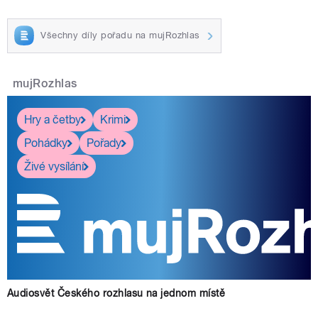
Všechny díly pořadu na mujRozhlas
mujRozhlas
Hry a četby
Krimi
Pohádky
Pořady
Živé vysílání
Audiosvět Českého rozhlasu na jednom místě