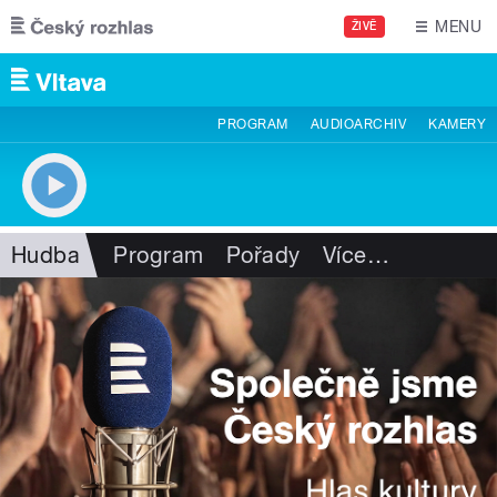
Přejít k hlavnímu obsahu
MENU
ŽIVĚ
PROGRAM
AUDIOARCHIV
KAMERY
Hudba
Program
Pořady
Více
…