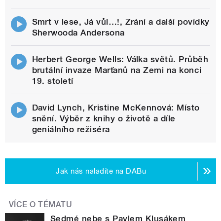
Smrt v lese, Já vůl…!, Zrání a další povídky
Sherwooda Andersona
Herbert George Wells: Válka světů. Průběh
brutální invaze Marťanů na Zemi na konci
19. století
David Lynch, Kristine McKennová: Místo
snění. Výběr z knihy o životě a díle
geniálního režiséra
Jak nás naladíte na DABu
VÍCE O TÉMATU
Sedmé nebe s Pavlem Klusákem