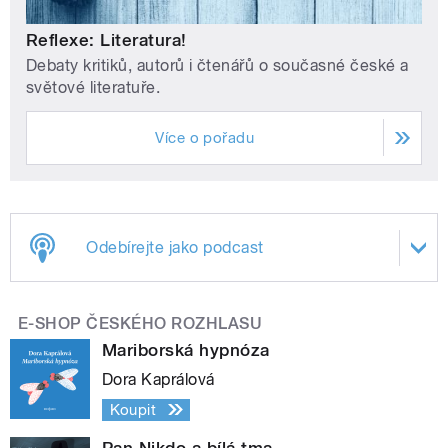
Reflexe: Literatura!
Debaty kritiků, autorů i čtenářů o současné české a
světové literatuře.
Více o pořadu
Odebírejte jako podcast
E-SHOP ČESKÉHO ROZHLASU
Mariborská hypnóza
Dora Kaprálová
Koupit
Pan Nikdo a bílá tma