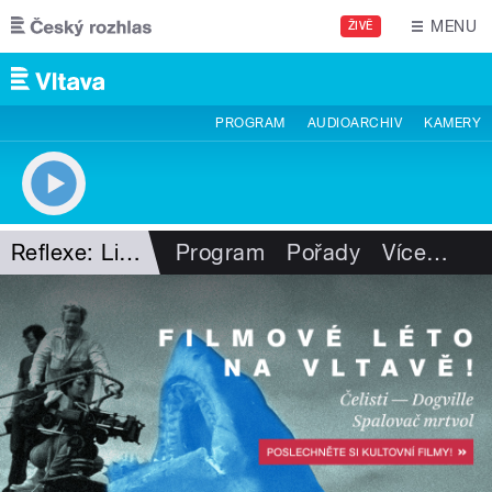
Přejít k hlavnímu obsahu
MENU
ŽIVĚ
PROGRAM
AUDIOARCHIV
KAMERY
Reflexe: Literatura!
Program
Pořady
Více
…