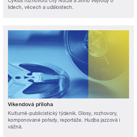
Cyklus rozhovorů Oty Nutze a Jiřího Vejvody o
lidech, věcech a událostech.
Víkendová příloha
Kulturně-publicistický týdeník. Glosy, rozhovory,
komponované pořady, reportáže. Hudba jazzová i
vážná.