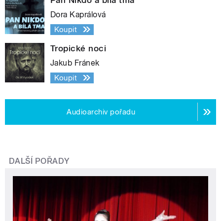
Dora Kaprálová
Koupit
Tropické noci
Jakub Fránek
Koupit
Audioarchiv pořadu
DALŠÍ POŘADY