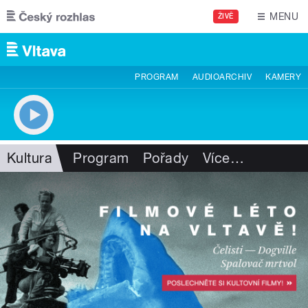
Přejít k hlavnímu obsahu
MENU
ŽIVĚ
PROGRAM
AUDIOARCHIV
KAMERY
Kultura
Program
Pořady
Více
…