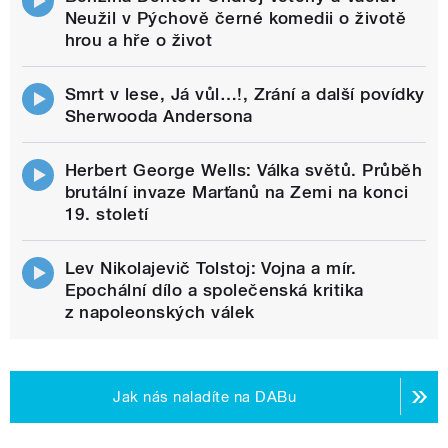
Neužil v Pýchově černé komedii o životě
hrou a hře o život
Smrt v lese, Já vůl…!, Zrání a další povídky
Sherwooda Andersona
Herbert George Wells: Válka světů. Průběh
brutální invaze Marťanů na Zemi na konci
19. století
Lev Nikolajevič Tolstoj: Vojna a mír.
Epochální dílo a společenská kritika
z napoleonských válek
Jak nás naladíte na DABu