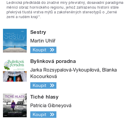
Lednická předkládá do značné míry převratný, dosavadní paradigma
měnící obraz hornického regionu, jehož zahlazenou historii stále
překrývá tlustá vrstva mýtů a zakořeněných stereotypů o „černé
zemi a rudém kraji“.
Sestry
Martin Uhlíř
Koupit
Bylinková poradna
Jarka Rozsypalová-Vykoupilová, Blanka
Kocourková
Koupit
Tiché hlasy
Patricia Gibneyová
Koupit