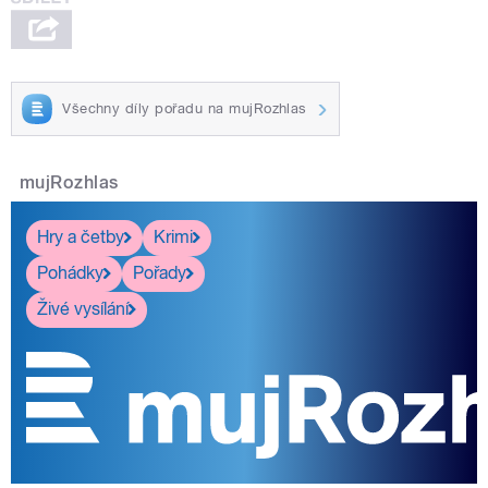
Všechny díly pořadu na mujRozhlas
mujRozhlas
Hry a četby
Krimi
Pohádky
Pořady
Živé vysílání