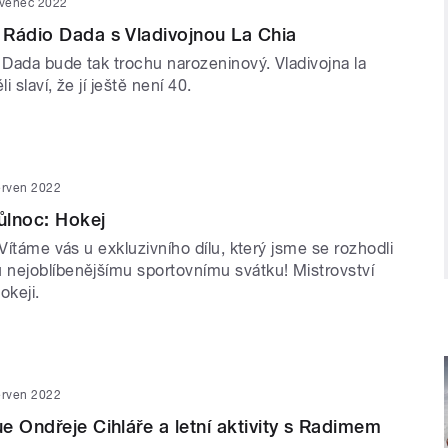
rvenec 2022
Rádio Dada s Vladivojnou La Chia
 Dada bude tak trochu narozeninový. Vladivojna la
li slaví, že jí ještě není 40.
erven 2022
ůlnoc: Hokej
 Vítáme vás u exkluzivního dílu, který jsme se rozhodli
nejoblíbenějšímu sportovnímu svátku! Mistrovství
okeji.
erven 2022
e Ondřeje Cihláře a letní aktivity s Radimem