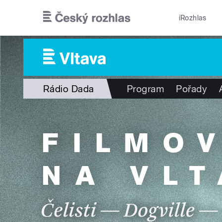
Přejít k hlavnímu obsahu
iRozhlas
Rádio Dada
Program
Pořady