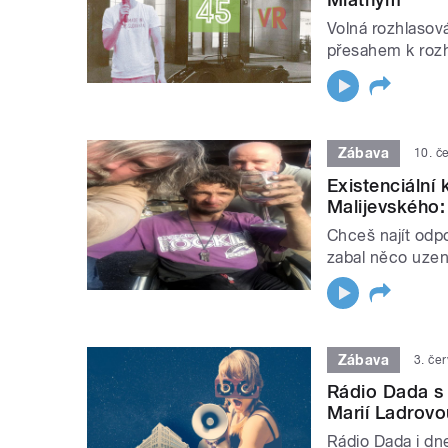
Volná rozhlasová
přesahem k rozh
Zábava
10. č
Existenciální
Malijevského
Chceš najít odpo
zabal něco uzen
Zábava
3. če
Rádio Dada s
Marií Ladrovo
Rádio Dada i dne