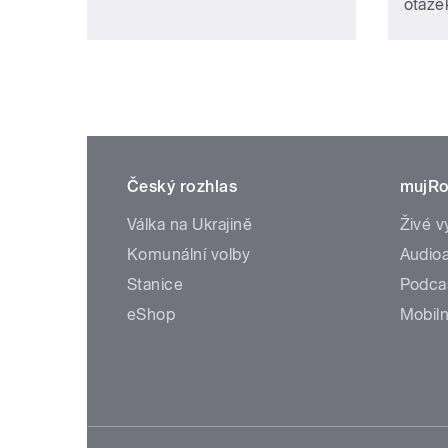
otázek
Český rozhlas
mujRo
Válka na Ukrajině
Živé v
Komunální volby
Audioa
Stanice
Podca
eShop
Mobiln