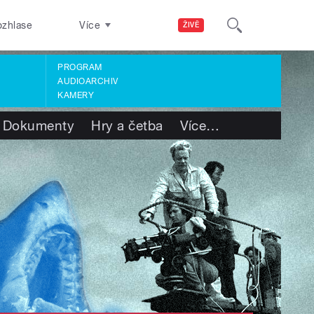
ozhlase
Více
ŽIVĚ
PROGRAM
AUDIOARCHIV
KAMERY
Dokumenty
Hry a četba
Více
…