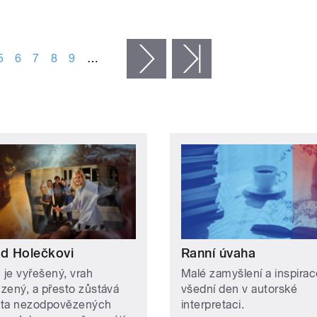
5
6
7
8
9
…
následující ›
poslední »
ad Holečkovi
Ranní úvaha
 je vyřešený, vrah
Malé zamyšlení a inspirac
zený, a přesto zůstává
všední den v autorské
ta nezodpovězených
interpretaci.