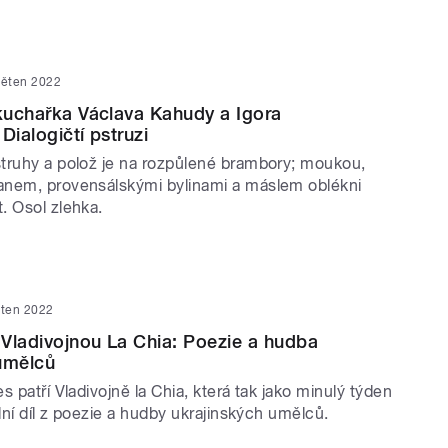
věten 2022
 kuchařka Václava Kahudy a Igora
Dialogičtí pstruzi
truhy a polož je na rozpůlené brambory; moukou,
nem, provensálskými bylinami a máslem oblékni
. Osol zlehka.
ěten 2022
Vladivojnou La Chia: Poezie a hudba
umělců
s patří Vladivojně la Chia, která tak jako minulý týden
ální díl z poezie a hudby ukrajinských umělců.