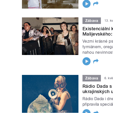
Zábava
13. k
Existenciální
Malijevského: 
Vezmi krásné ps
tymiánem, orega
nahou nevinnost
Zábava
6. kv
Rádio Dada s 
ukrajinských 
Rádio Dada i dne
připravila speci