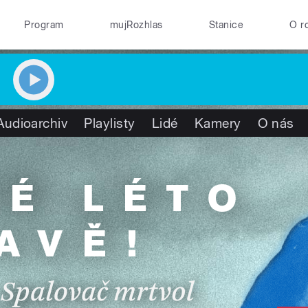
Program
mujRozhlas
Stanice
O r
Audioarchiv
Playlisty
Lidé
Kamery
O nás