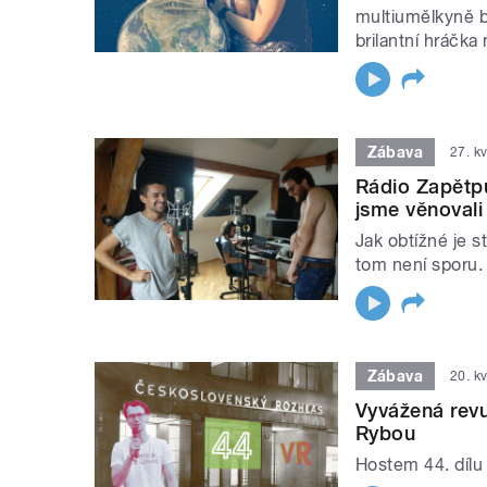
multiumělkyně 
brilantní hráčka
Zábava
27. k
Rádio Zapětpů
jsme věnoval
Jak obtížné je s
tom není sporu. 
Zábava
20. k
Vyvážená rev
Rybou
Hostem 44. dílu