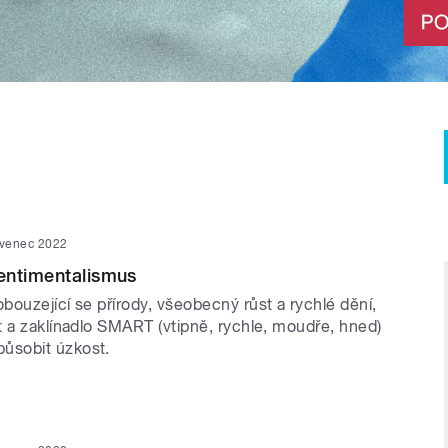
rvenec 2022
entimentalismus
ouzející se přírody, všeobecný růst a rychlé dění,
t a zaklínadlo SMART (vtipně, rychle, moudře, hned)
sobit úzkost.