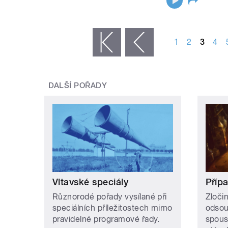
STRÁNKY
1
2
3
4
« první
‹ předchozí
DALŠÍ POŘADY
Vltavské speciály
Příp
Různorodé pořady vysílané při
Zločin
speciálních příležitostech mimo
odsou
pravidelné programové řady.
spous