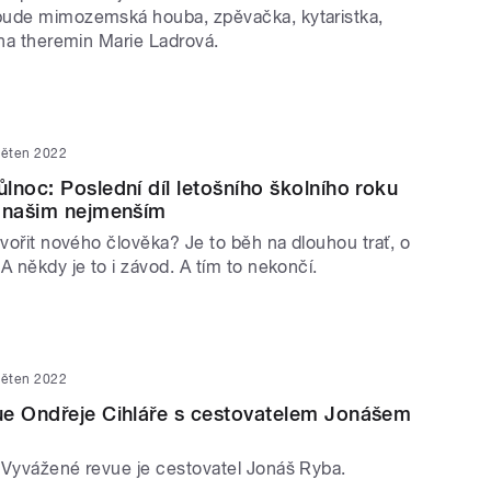
bude mimozemská houba, zpěvačka, kytaristka,
 na theremin Marie Ladrová.
věten 2022
lnoc: Poslední díl letošního školního roku
i našim nejmenším
tvořit nového člověka? Je to běh na dlouhou trať, o
A někdy je to i závod. A tím to nekončí.
věten 2022
ue Ondřeje Cihláře s cestovatelem Jonášem
 Vyvážené revue je cestovatel Jonáš Ryba.