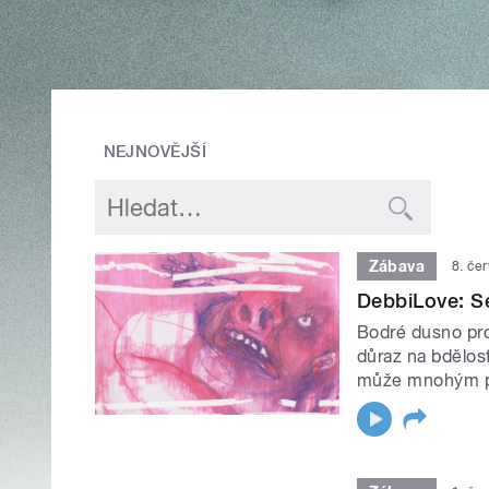
NEJNOVĚJŠÍ
Zábava
8. če
DebbiLove: S
Bodré dusno prob
důraz na bdělos
může mnohým pů