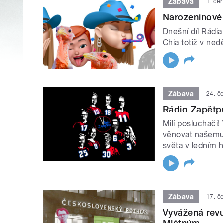
Zábava
1. če
Narozeninové 
Dnešní díl Rádia
Chia totiž v nedě
Zábava
24. č
Rádio Zapětp
Milí posluchači!
věnovat našemu 
světa v ledním h
Zábava
17. č
Vyvážená revu
Mlátným