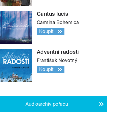
Cantus lucis
Carmina Bohemica
Koupit
Adventní radosti
František Novotný
Koupit
Audioarchiv pořadu