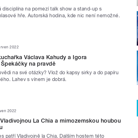
 disciplína na pomezí talk show a stand-up s
lasové hře. Autorská hodina, kde nic není nemožné.
erven 2022
 kuchařka Václava Kahudy a Igora
: Špekáčky na pravdě
vědi na své otázky? Vlož do kapsy sirky a do papíru
ého. Lahev s vínem je dobrá.
rven 2022
 Vladivojnou La Chia a mimozemskou houbou
u
s patří Vladivojně la Chia. Dalším hostem této