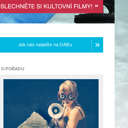
Jak nás naladíte na DABu
O POŘADU