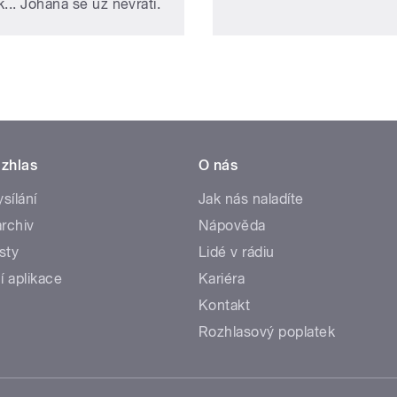
... Johana se už nevrátí.
zhlas
O nás
ysílání
Jak nás naladíte
rchiv
Nápověda
sty
Lidé v rádiu
í aplikace
Kariéra
Kontakt
Rozhlasový poplatek