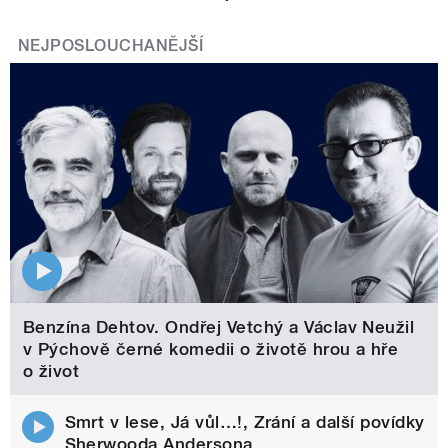
NEJPOSLOUCHANĚJŠÍ
Benzína Dehtov. Ondřej Vetchý a Václav Neužil
v Pýchově černé komedii o životě hrou a hře
o život
Smrt v lese, Já vůl…!, Zrání a další povídky
Sherwooda Andersona