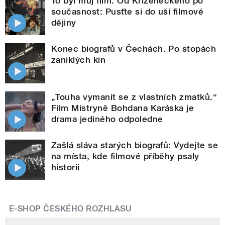
To byl můj film. Od Kříženeckého po
současnost: Pusťte si do uší filmové
dějiny
Konec biografů v Čechách. Po stopách
zaniklých kin
„Touha vymanit se z vlastních zmatků.“
Film Mistryně Bohdana Karáska je
drama jediného odpoledne
Zašlá sláva starých biografů: Vydejte se
na místa, kde filmové příběhy psaly
historii
E-SHOP ČESKÉHO ROZHLASU