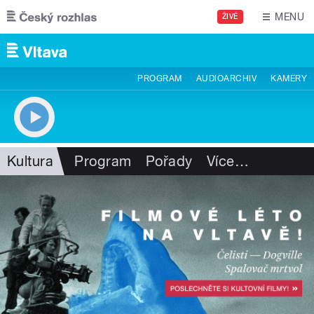
Přejít k hlavnímu obsahu
MENU
ŽIVĚ
PROGRAM
AUDIOARCHIV
KAMERY
Kultura
Program
Pořady
Více
…