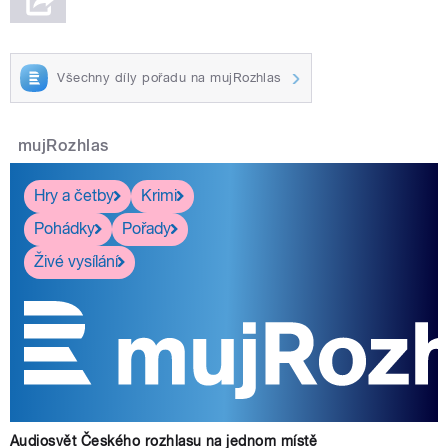
Všechny díly pořadu na mujRozhlas
mujRozhlas
Hry a četby
Krimi
Pohádky
Pořady
Živé vysílání
Audiosvět Českého rozhlasu na jednom místě