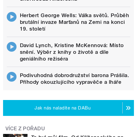
Herbert George Wells: Válka světů. Průběh
brutální invaze Marťanů na Zemi na konci
19. století
David Lynch, Kristine McKennová: Místo
snění. Výběr z knihy o životě a díle
geniálního režiséra
Podivuhodná dobrodružství barona Prášila.
Příhody okouzlujícího vypravěče a lháře
Jak nás naladíte na DABu
VÍCE Z POŘADU