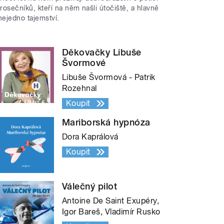
trosečníků, kteří na něm našli útočiště, a hlavně
nejedno tajemství.
Děkovačky Libuše
Švormové
Libuše Švormová - Patrik
Rozehnal
Koupit
Mariborská hypnóza
Dora Kaprálová
Koupit
Válečný pilot
Antoine De Saint Exupéry,
Igor Bareš, Vladimír Rusko