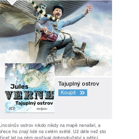
Tajuplný ostrov
Koupit
Lincolnův ostrov nikdo nikdy na mapě nenašel, a
přece ho znají lidé na celém světě. Už déle než sto
třicet let na něm prožívají dobrodružství s pěticí