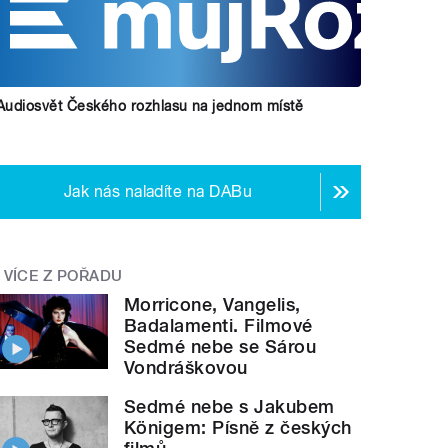
Audiosvět Českého rozhlasu na jednom místě
Jak nás naladíte na DABu
VÍCE Z POŘADU
Morricone, Vangelis,
Badalamenti. Filmové
Sedmé nebe se Sárou
Vondráškovou
Sedmé nebe s Jakubem
Königem: Písně z českých