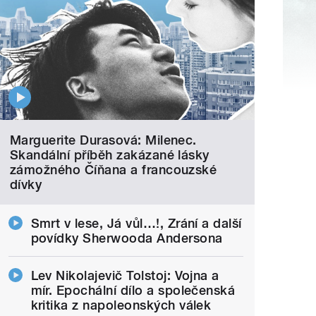
Marguerite Durasová: Milenec.
Skandální příběh zakázané lásky
zámožného Číňana a francouzské
dívky
Smrt v lese, Já vůl…!, Zrání a další
povídky Sherwooda Andersona
Lev Nikolajevič Tolstoj: Vojna a
mír. Epochální dílo a společenská
kritika z napoleonských válek