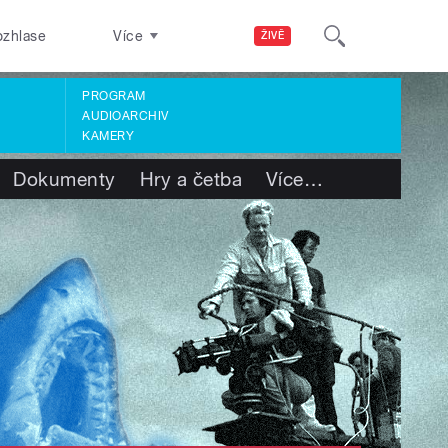
ozhlase
Více
ŽIVĚ
PROGRAM
AUDIOARCHIV
KAMERY
Dokumenty
Hry a četba
Více
…