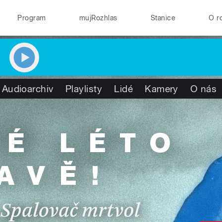
Program
mujRozhlas
Stanice
O r
Audioarchiv
Playlisty
Lidé
Kamery
O nás