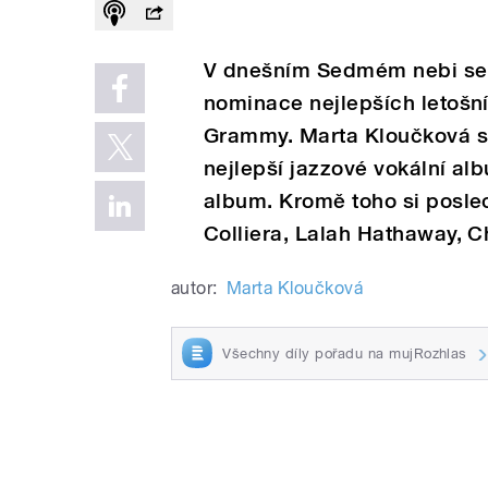
V dnešním Sedmém nebi se 
nominace nejlepších letošn
Grammy. Marta Kloučková s
nejlepší jazzové vokální alb
album. Kromě toho si posle
Colliera, Lalah Hathaway, C
autor:
Marta Kloučková
Všechny díly pořadu na mujRozhlas