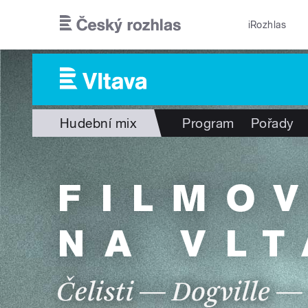
Přejít k hlavnímu obsahu
iRozhlas
Hudební mix
Program
Pořady