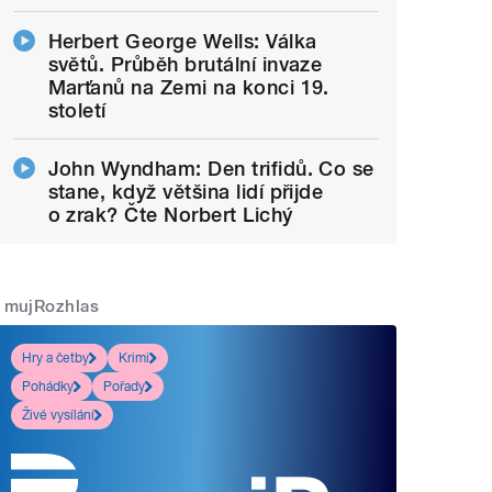
Herbert George Wells: Válka
světů. Průběh brutální invaze
Marťanů na Zemi na konci 19.
století
John Wyndham: Den trifidů. Co se
stane, když většina lidí přijde
o zrak? Čte Norbert Lichý
mujRozhlas
Hry a četby
Krimi
Pohádky
Pořady
Živé vysílání