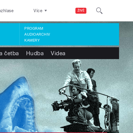
ozhlase
Více
ŽIVĚ
PROGRAM
AUDIOARCHIV
KAMERY
a četba
Hudba
Videa