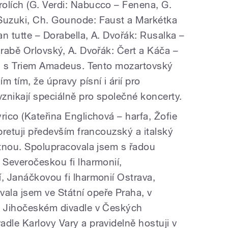
olích (G. Verdi: Nabucco – Fenena, G.
 Suzuki, Ch. Gounode: Faust a Markétka
an tutte – Dorabella, A. Dvořák: Rusalka –
hrabě Orlovský, A. Dvořák: Čert a Káča –
uji s Triem Amadeus. Tento mozartovský
 tím, že úpravy písní i árií pro
znikají speciálně pro společné koncerty.
rico (Kateřina Englichová – harfa, Žofie
rpretuji především francouzský a italský
étnou. Spolupracovala jsem s řadou
 Severočeskou fi lharmonií,
, Janáčkovou fi lharmonií Ostrava,
ala jsem ve Státní opeře Praha, v
 v Jihočeském divadle v Českých
dle Karlovy Vary a pravidelně hostuji v