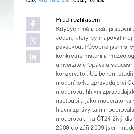
foto:
Khalil Baalbaki
,
Český rozhlas
Před rozhlasem:
Kdybych měla psát pracovní ž
Jeden, který by mapoval mojí
pěveckou. Původně jsem si vyb
konkrétně historii a muzeolog
univerzitě v Opavě a současn
konzervatoř. Už během studií
moderátorka zpravodajství Če
moderovat hlavní zpravodajs
nastoupila jako moderátorka 
hlavní zprávy tam moderoval
moderovala na ČT24 živý disk
2008 do září 2009 jsem moder