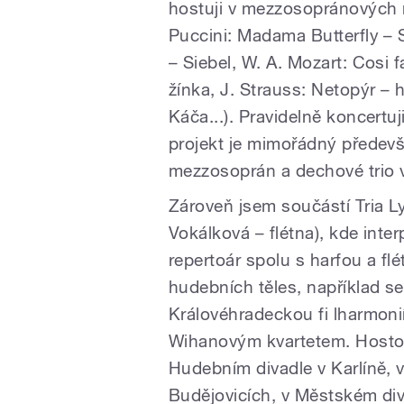
hostuji v mezzosopránových r
Puccini: Madama Butterfly –
– Siebel, W. A. Mozart: Cosi f
žínka, J. Strauss: Netopýr – 
Káča...). Pravidelně koncert
projekt je mimořádný především
mezzosoprán a dechové trio v
Zároveň jsem součástí Tria Ly
Vokálková – flétna), kde inte
repertoár spolu s harfou a fl
hudebních těles, například se
Královéhradeckou fi lharmonií
Wihanovým kvartetem. Hostov
Hudebním divadle v Karlíně,
Budějovicích, v Městském diva