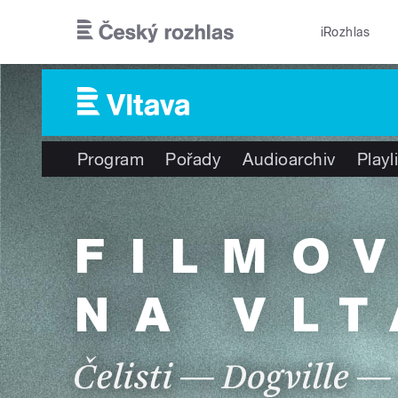
Přejít k hlavnímu obsahu
iRozhlas
Program
Pořady
Audioarchiv
Playl