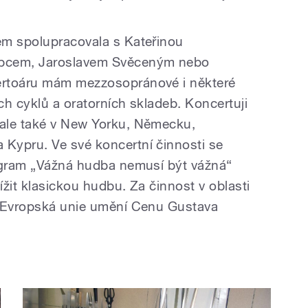
em spolupracovala s Kateřinou
abcem, Jaroslavem Svěceným nebo
ertoáru mám mezzosopránové i některé
ch cyklů a oratorních skladeb. Koncertuji
ale také v New Yorku, Německu,
Kypru. Ve své koncertní činnosti se
rogram „Vážná hudba nemusí být vážná“
žit klasickou hudbu. Za činnost v oblasti
a Evropská unie umění Cenu Gustava