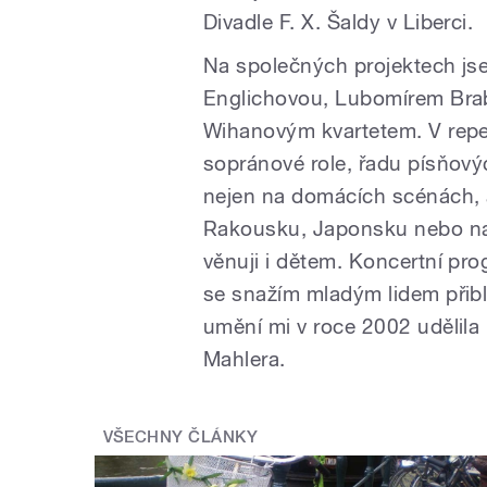
Divadle F. X. Šaldy v Liberci.
Na společných projektech js
Englichovou, Lubomírem Br
Wihanovým kvartetem. V rep
sopránové role, řadu písňový
nejen na domácích scénách, 
Rakousku, Japonsku nebo na 
věnuji i dětem. Koncertní p
se snažím mladým lidem přiblí
umění mi v roce 2002 udělil
Mahlera.
VŠECHNY ČLÁNKY