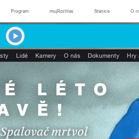
Program
mujRozhlas
Stanice
O r
isty
Lidé
Kamery
O nás
Dokumenty
Hry 