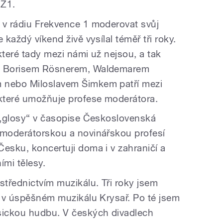
 Z1.
 v rádiu Frekvence 1 moderovat svůj
 každý víkend živě vysílal téměř tři roky.
které tady mezi námi už nejsou, a tak
m, Borisem Rösnerem, Waldemarem
 nebo Miloslavem Šimkem patří mezi
 které umožňuje profese moderátora.
é „glosy“ v časopise Československá
 moderátorskou a novinářskou profesí
esku, koncertuji doma i v zahraničí a
mi tělesy.
střednictvím muzikálu. Tři roky jsem
lí v úspěšném muzikálu Krysař. Po té jsem
asickou hudbu. V českých divadlech