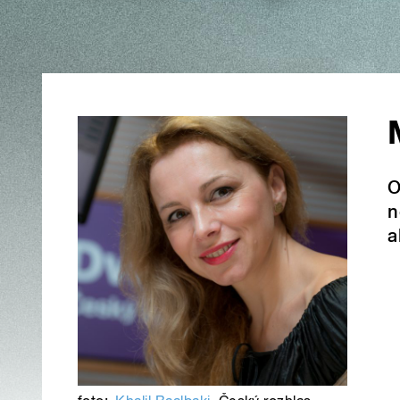
O
n
a