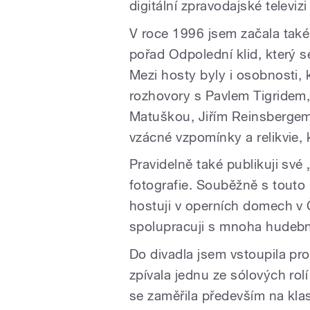
digitální zpravodajské televizi
V roce 1996 jsem začala také
pořad Odpolední klid, který se
Mezi hosty byly i osobnosti, 
rozhovory s Pavlem Tigride
Matuškou, Jiřím Reinsbergem
vzácné vzpomínky a relikvie,
Pravidelně také publikuji sv
fotografie. Souběžně s touto
hostuji v operních domech v Č
spolupracuji s mnoha hudební
Do divadla jsem vstoupila pro
zpívala jednu ze sólových ro
se zaměřila především na kl