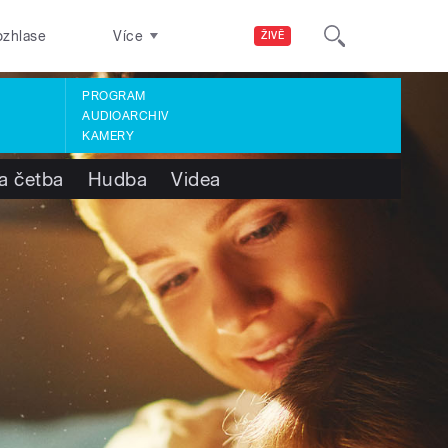
ozhlase
Více
ŽIVĚ
PROGRAM
AUDIOARCHIV
KAMERY
a četba
Hudba
Videa