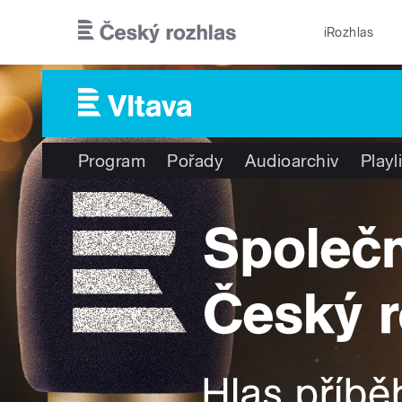
Přejít k hlavnímu obsahu
iRozhlas
Program
Pořady
Audioarchiv
Playl