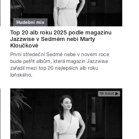
Hudební mix
Top 20 alb roku 2025 podle magazínu
Jazzwise v Sedmém nebi Marty
Kloučkové
První středeční Sedmé nebe v novém roce
bude patřit albům, která magazín Jazzwise
zařadil mezi top 20 nejlepších alb roku
loňského.
56 minut