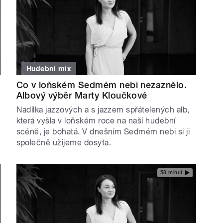
Hudební mix
Co v loňském Sedmém nebi nezaznělo.
Albový výběr Marty Kloučkové
Nadílka jazzových a s jazzem spřátelených alb,
která vyšla v loňském roce na naší hudební
scéně, je bohatá. V dnešním Sedmém nebi si ji
společně užijeme dosyta.
58 minut