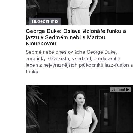
Hudební mix
George Duke: Oslava vizionáře funku a
jazzu v Sedmém nebi s Martou
Kloučkovou
Sedmé nebe dnes ovládne George Duke,
americký klávesista, skladatel, producent a
jeden z nejvýraznějších průkopníků jazz-fusion a
funku.
58 minut