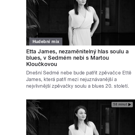
Hudební mix
Etta James, nezaměnitelný hlas soulu a
blues, v Sedmém nebi s Martou
Kloučkovou
Dnešní Sedmé nebe bude patřit zpěvačce Ettě
James, která patří mezi nejuznávanější a
nejvlivnější zpěvačky soulu a blues 20. století.
58 minut