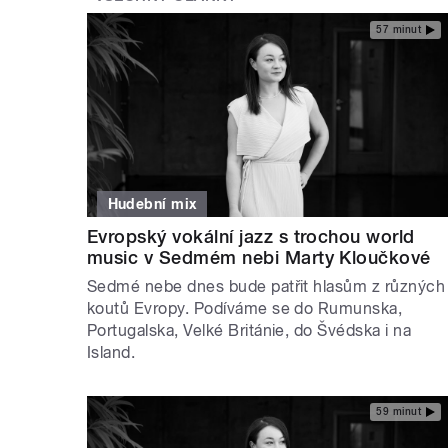
57 minut
Hudební mix
Evropský vokální jazz s trochou world
music v Sedmém nebi Marty Kloučkové
Sedmé nebe dnes bude patřit hlasům z různých
koutů Evropy. Podíváme se do Rumunska,
Portugalska, Velké Británie, do Švédska i na
Island.
59 minut