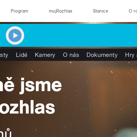
Program
mujRozhlas
Stanice
O r
isty
Lidé
Kamery
O nás
Dokumenty
Hry 