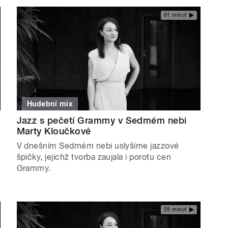
61 minut
Hudební mix
Jazz s pečetí Grammy v Sedmém nebi
Marty Kloučkové
V dnešním Sedmém nebi uslyšíme jazzové
špičky, jejichž tvorba zaujala i porotu cen
Grammy.
59 minut