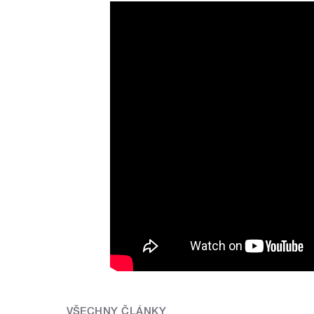
Marta Kloučková Quartet -
VŠECHNY ČLÁNKY