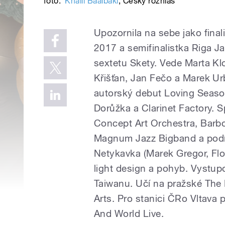
foto:
Khalil Baalbaki
,
Český rozhlas
Upozornila na sebe jako fina
2017 a semifinalistka Riga J
sextetu Skety. Vede Marta Kl
Křišťan, Jan Fečo a Marek U
autorský debut Loving Season
Dorůžka a Clarinet Factory. 
Concept Art Orchestra, Barb
Magnum Jazz Bigband a podíl
Netykavka (Marek Gregor, Flo
light design a pohyb. Vystupo
Taiwanu. Učí na pražské The 
Arts. Pro stanici ČRo Vltava 
And World Live.