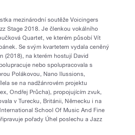
listka mezinárodní soutěže Voicingers
azz Stage 2018. Je členkou vokálního
oučková Quartet, ve kterém působí Vít
rbánek. Se svým kvartetem vydala ceněný
 (2018), na kterém hostují David
Spolupracuje nebo spolupracovala s
orou Polákovou, Nano Ilussions,
ela se na nadžánrovém projektu
ex, Ondřej Průcha), propojujícím zvuk,
vala v Turecku, Británii, Německu i na
International School Of Music And Fine
připravuje pořady Úhel poslechu a Jazz