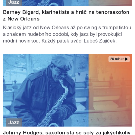
Jazz
Barney Bigard, klarinetista a hráč na tenorsaxofon
z New Orleans
Klasický jazz od New Orleans až po swing s trumpetistou
a znalcem hudebního období, kdy jazz byl provokující
módní novinkou. Každý pátek uvádí Luboš Zajíček.
26 minut
Jazz
Johnny Hodges, saxofonista se sóly za jakýchkoliv