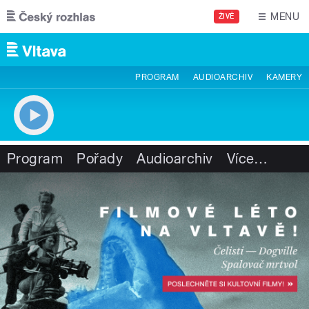
Přejít k hlavnímu obsahu
MENU
ŽIVĚ
PROGRAM
AUDIOARCHIV
KAMERY
Program
Pořady
Audioarchiv
Více
…