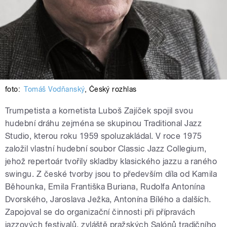
foto:
Tomáš Vodňanský
,
Český rozhlas
Trumpetista a kornetista Luboš Zajíček spojil svou
hudební dráhu zejména se skupinou Traditional Jazz
Studio, kterou roku 1959 spoluzakládal. V roce 1975
založil vlastní hudební soubor Classic Jazz Collegium,
jehož repertoár tvořily skladby klasického jazzu a raného
swingu. Z české tvorby jsou to především díla od Kamila
Běhounka, Emila Františka Buriana, Rudolfa Antonína
Dvorského, Jaroslava Ježka, Antonína Bílého a dalších.
Zapojoval se do organizační činnosti při přípravách
jazzových festivalů, zvláště pražských Salónů tradičního