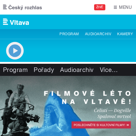
Přejít k hlavnímu obsahu
MENU
ŽIVĚ
PROGRAM
AUDIOARCHIV
KAMERY
Program
Pořady
Audioarchiv
Více
…