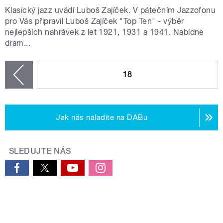
Klasický jazz uvádí Luboš Zajíček. V pátečním Jazzofonu
pro Vás připravil Luboš Zajíček "Top Ten" - výběr
nejlepších nahrávek z let 1921, 1931 a 1941. Nabídne
dram...
STRÁNKY
18
zí
Jak nás naladíte na DABu
SLEDUJTE NÁS