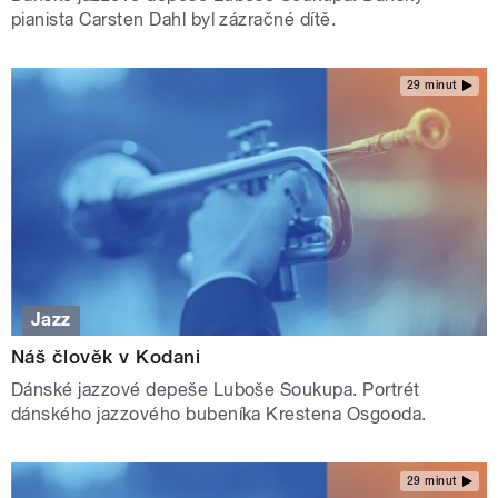
pianista Carsten Dahl byl zázračné dítě.
29 minut
Jazz
Náš člověk v Kodani
Dánské jazzové depeše Luboše Soukupa. Portrét
dánského jazzového bubeníka Krestena Osgooda.
29 minut