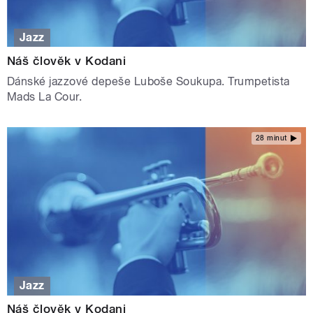
Jazz
Náš člověk v Kodani
Dánské jazzové depeše Luboše Soukupa. Trumpetista
Mads La Cour.
28 minut
Jazz
Náš člověk v Kodani