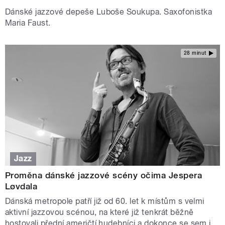
Dánské jazzové depeše Luboše Soukupa. Saxofonistka
Maria Faust.
28 minut
Jazz
Proměna dánské jazzové scény očima Jespera
Løvdala
Dánská metropole patří již od 60. let k místům s velmi
aktivní jazzovou scénou, na které již tenkrát běžně
hostovali přední američtí hudebníci a dokonce se sem i