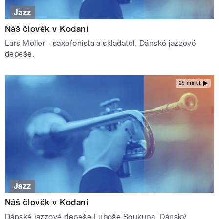
Jazz
Náš člověk v Kodani
Lars Moller - saxofonista a skladatel. Dánské jazzové
depeše.
29 minut
Jazz
Náš člověk v Kodani
Dánské jazzové depeše Luboše Soukupa. Dánský