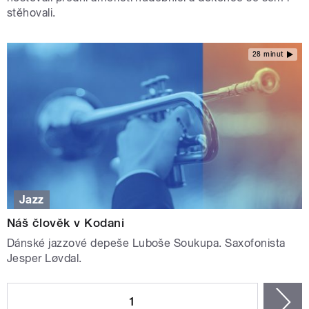
stěhovali.
28 minut
Jazz
Náš člověk v Kodani
Dánské jazzové depeše Luboše Soukupa. Saxofonista
Jesper Løvdal.
STRÁNKY
1
n