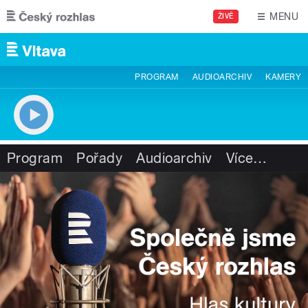
Přejít k hlavnímu obsahu
MENU
ŽIVĚ
PROGRAM
AUDIOARCHIV
KAMERY
Program
Pořady
Audioarchiv
Více
…