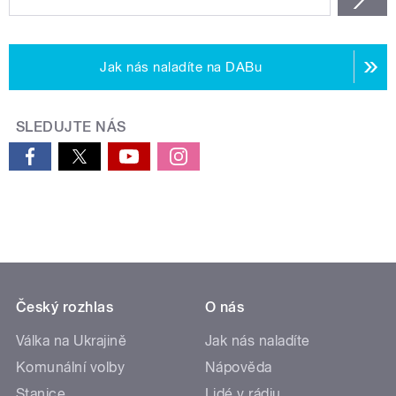
Jak nás naladíte na DABu
SLEDUJTE NÁS
Český rozhlas
O nás
Válka na Ukrajině
Jak nás naladíte
Komunální volby
Nápověda
Stanice
Lidé v rádiu