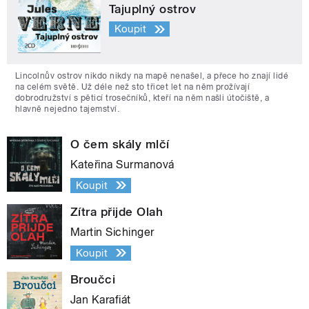
Tajuplný ostrov
Koupit
Lincolnův ostrov nikdo nikdy na mapě nenašel, a přece ho znají lidé
na celém světě. Už déle než sto třicet let na něm prožívají
dobrodružství s pěticí trosečníků, kteří na něm našli útočiště, a
hlavně nejedno tajemství.
O čem skály mlčí
Kateřina Surmanová
Koupit
Zítra přijde Olah
Martin Sichinger
Koupit
Broučci
Jan Karafiát