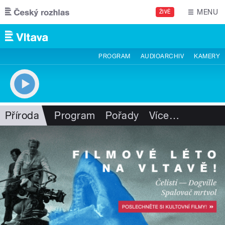
Přejít k hlavnímu obsahu
MENU
ŽIVĚ
PROGRAM
AUDIOARCHIV
KAMERY
Příroda
Program
Pořady
Více
…