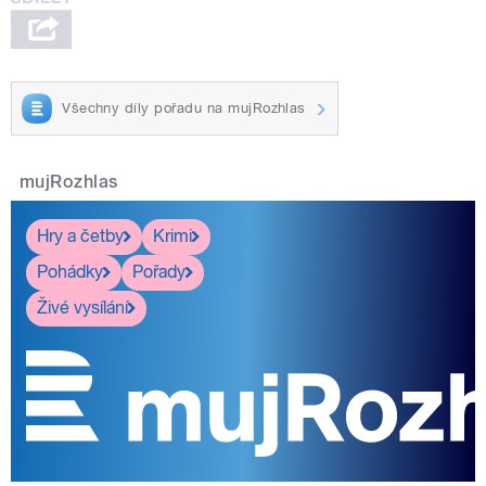
Všechny díly pořadu na mujRozhlas
mujRozhlas
Hry a četby
Krimi
Pohádky
Pořady
Živé vysílání