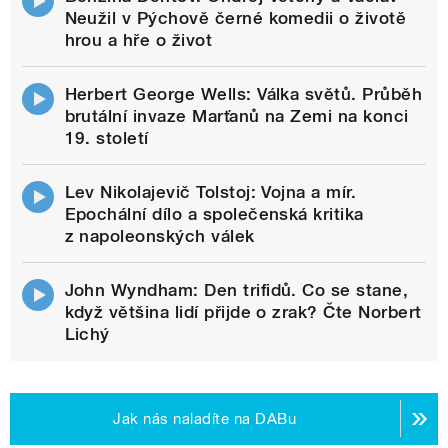
Neužil v Pýchově černé komedii o životě
hrou a hře o život
Herbert George Wells: Válka světů. Průběh
brutální invaze Marťanů na Zemi na konci
19. století
Lev Nikolajevič Tolstoj: Vojna a mír.
Epochální dílo a společenská kritika
z napoleonských válek
John Wyndham: Den trifidů. Co se stane,
když většina lidí přijde o zrak? Čte Norbert
Lichý
Jak nás naladíte na DABu