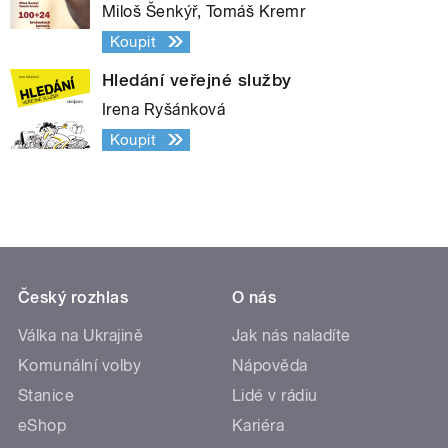
Miloš Šenkýř, Tomáš Kremr
Koupit
Hledání veřejné služby
Irena Ryšánková
Koupit
Český rozhlas
O nás
Válka na Ukrajině
Jak nás naladíte
Komunální volby
Nápověda
Stanice
Lidé v rádiu
eShop
Kariéra