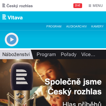
Přejít k hlavnímu obsahu
MENU
ŽIVĚ
PROGRAM
AUDIOARCHIV
KAMERY
Náboženství
Program
Pořady
Více
…