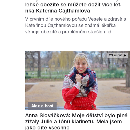
lehké obezitě se můžete dožít více let,
říká Kateřina Cajthamlová
V prvním díle nového pořadu Vesele a zdravě s
Kateřinou Cajthamlovou se známá lékařka
věnuje obezitě a problémům starších lidí.
29 minut
Alex a host
Anna Slováčková: Moje dětství bylo plné
žížaly Julie a tónů klarinetu. Měla jsem
jako dítě všechno