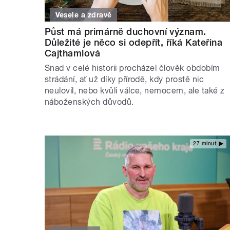
Vesele a zdravě
Půst má primárně duchovní význam.
Důležité je něco si odepřít, říká Kateřina
Cajthamlová
Snad v celé historii procházel člověk obdobím
strádání, ať už díky přírodě, kdy prostě nic
neulovil, nebo kvůli válce, nemocem, ale také z
náboženských důvodů.
27 minut