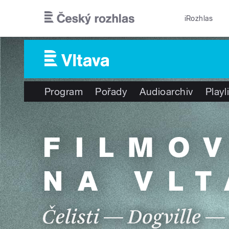
Přejít k hlavnímu obsahu
iRozhlas
Program
Pořady
Audioarchiv
Playl