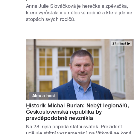
Anna Julie Slováčková je herečka a zpěvačka,
která vyrůstala v umělecké rodině a která jde ve
stopách svých rodičů.
27 minut
Alex a host
Historik Michal Burian: Nebýt legionářů,
Československá republika by
pravděpodobně nevznikla
Na 28. října připadá státní svátek. Prezident
uděluje státní vyznamenání, na Vítkově se koná