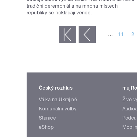
tradiční ceremoniál a na mnoha místech
republiky se pokládají věnce.
STRÁNKY
…
11
12
« první
‹ předchozí
Český rozhlas
mujRo
Válka na Ukrajině
Živé v
Komunální volby
Audioa
Stanice
Podca
eShop
Mobiln