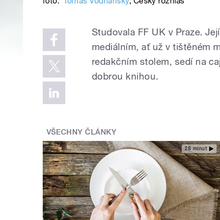
foto:
Tomáš Vodňanský
,
Český rozhlas
Studovala FF UK v Praze. Její 
mediálním, ať už v tištěném m
redakčním stolem, sedí na ca
dobrou knihou.
VŠECHNY ČLÁNKY
28 minut