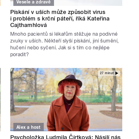
Vesele a zdravě
Pískání v uších může způsobit virus
i problém s krční páteří, říká Kateřina
Cajthamhlová
Mnoho pacientů si lékařům stěžuje na podivné
zvuky v uších. Někteří slyší pískání, jiní šumění,
hučení nebo syčení. Jak si s tím co nejlépe
poradit?
27 minut
Alex a host
Psycholožka Ludmila Čírtková: Násilí nás