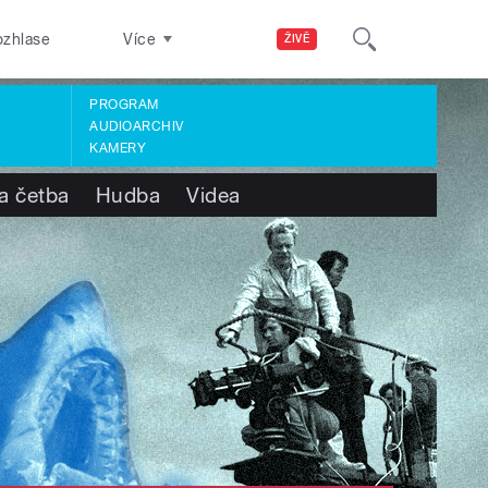
ozhlase
Více
ŽIVĚ
PROGRAM
AUDIOARCHIV
KAMERY
a četba
Hudba
Videa