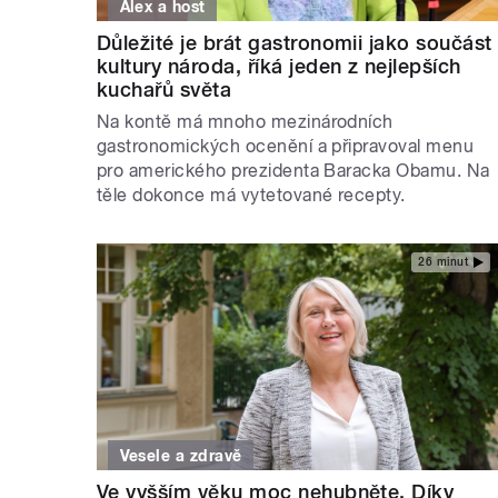
Alex a host
Důležité je brát gastronomii jako součást
kultury národa, říká jeden z nejlepších
kuchařů světa
Na kontě má mnoho mezinárodních
gastronomických ocenění a připravoval menu
pro amerického prezidenta Baracka Obamu. Na
těle dokonce má vytetované recepty.
26 minut
Vesele a zdravě
Ve vyšším věku moc nehubněte. Díky