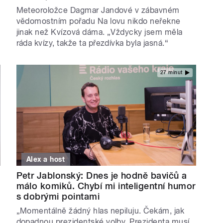
Meteoroložce Dagmar Jandové v zábavném
vědomostním pořadu Na lovu nikdo neřekne
jinak než Kvízová dáma. „Vždycky jsem měla
ráda kvízy, takže ta přezdívka byla jasná.“
27 minut
Alex a host
Petr Jablonský: Dnes je hodně bavičů a
málo komiků. Chybí mi inteligentní humor
s dobrými pointami
„Momentálně žádný hlas nepiluju. Čekám, jak
dopadnou prezidentské volby. Prezidenta musí