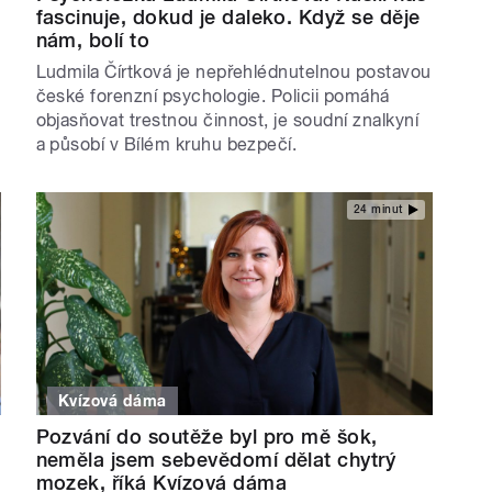
fascinuje, dokud je daleko. Když se děje
nám, bolí to
Ludmila Čírtková je nepřehlédnutelnou postavou
české forenzní psychologie. Policii pomáhá
objasňovat trestnou činnost, je soudní znalkyní
a působí v Bílém kruhu bezpečí.
24 minut
Kvízová dáma
Pozvání do soutěže byl pro mě šok,
neměla jsem sebevědomí dělat chytrý
mozek, říká Kvízová dáma