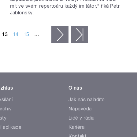
mít ve svém repertoáru každý imitátor,“ říká Petr
Jablonský.
13
14
15
…
následující ›
poslední »
zhlas
O nás
ysílání
Jak nás naladíte
rchiv
Nápověda
sty
Lidé v rádiu
í aplikace
Kariéra
Kontakt