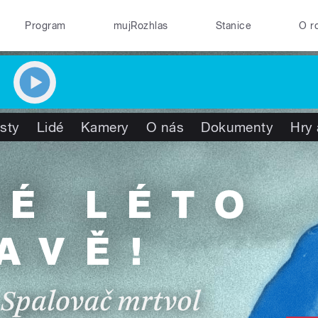
Program
mujRozhlas
Stanice
O r
isty
Lidé
Kamery
O nás
Dokumenty
Hry 