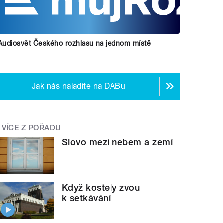
Audiosvět Českého rozhlasu na jednom místě
Jak nás naladíte na DABu
VÍCE Z POŘADU
Slovo mezi nebem a zemí
Když kostely zvou
k setkávání