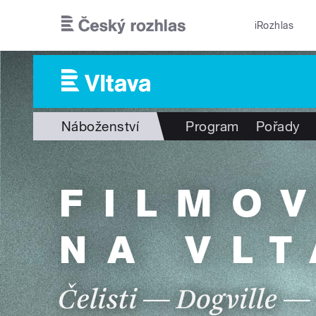
Přejít k hlavnímu obsahu
iRozhlas
Náboženství
Program
Pořady