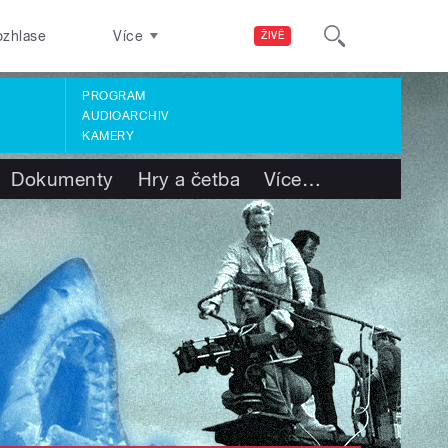
ozhlase
Více
ŽIVĚ
PROGRAM
AUDIOARCHIV
KAMERY
Dokumenty
Hry a četba
Více
…