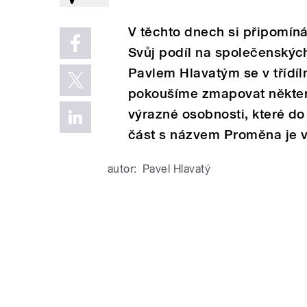
V těchto dnech si připomín
Svůj podíl na společenskýc
Pavlem Hlavatým se v třídí
pokoušíme zmapovat někte
výrazné osobnosti, které d
část s názvem Proměna je 
autor:
Pavel Hlavatý