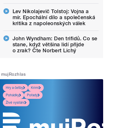
Lev Nikolajevič Tolstoj: Vojna a
mír. Epochální dílo a společenská
kritika z napoleonských válek
John Wyndham: Den trifidů. Co se
stane, když většina lidí přijde
o zrak? Čte Norbert Lichý
mujRozhlas
Hry a četby
Krimi
Pohádky
Pořady
Živé vysílání