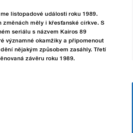
áme listopadové události roku 1989.
h změnách měly i křesťanské církve. S
lném seriálu s názvem Kairos 89
ré významné okamžiky a připomenout
o dění nějakým způsobem zasáhly. Třetí
věnovaná závěru roku 1989.