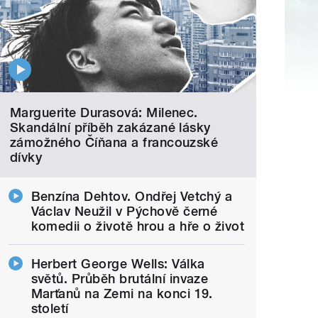
Marguerite Durasová: Milenec.
Skandální příběh zakázané lásky
zámožného Číňana a francouzské
dívky
Benzína Dehtov. Ondřej Vetchý a
Václav Neužil v Pýchově černé
komedii o životě hrou a hře o život
Herbert George Wells: Válka
světů. Průběh brutální invaze
Marťanů na Zemi na konci 19.
století