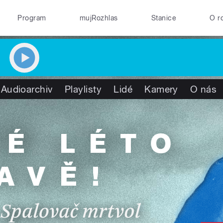
Program
mujRozhlas
Stanice
O r
Audioarchiv
Playlisty
Lidé
Kamery
O nás