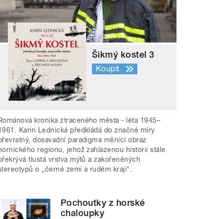
Šikmý kostel 3
Koupit
Románová kronika ztraceného města - léta 1945–
1961. Karin Lednická předkládá do značné míry
převratný, dosavadní paradigma měnící obraz
hornického regionu, jehož zahlazenou historii stále
překrývá tlustá vrstva mýtů a zakořeněných
stereotypů o „černé zemi a rudém kraji“.
Pochoutky z horské
chaloupky