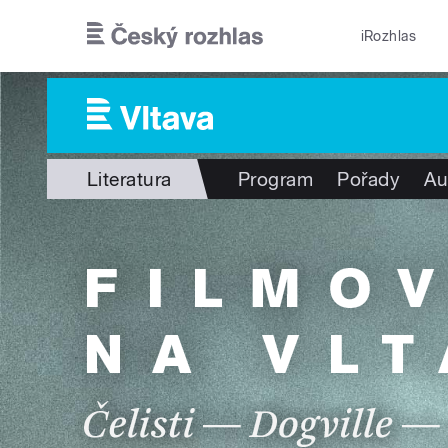
Přejít k hlavnímu obsahu
iRozhlas
Literatura
Program
Pořady
Au