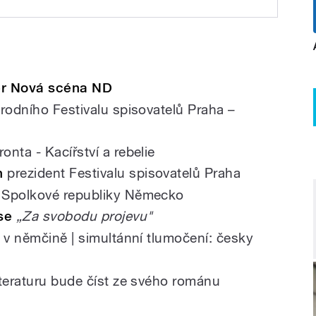
telů
er Nová scéna ND
árodního Festivalu spisovatelů Praha –
nta - Kacířství a rebelie
h
prezident Festivalu spisovatelů Praha
 Spolkové republiky Německo
ose
„Za svobodu projevu"
v němčině | simultánní tlumočení: česky
iteraturu bude číst ze svého románu