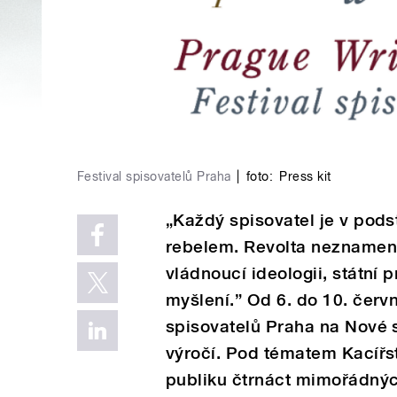
Festival spisovatelů Praha
|
foto:
Press kit
„Každý spisovatel je v pods
rebelem. Revolta neznamená
vládnoucí ideologii, státní
myšlení.” Od 6. do 10. červ
spisovatelů Praha na Nové 
výročí. Pod tématem Kacířs
publiku čtrnáct mimořádných