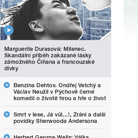
Marguerite Durasová: Milenec.
Skandální příběh zakázané lásky
zámožného Číňana a francouzské
dívky
Benzína Dehtov. Ondřej Vetchý a
Václav Neužil v Pýchově černé
komedii o životě hrou a hře o život
Smrt v lese, Já vůl…!, Zrání a další
povídky Sherwooda Andersona
Herbert George Wells: Válka