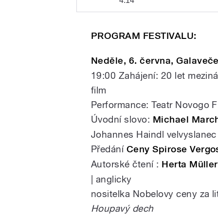
4:14
Play
Rozhovor o Festivalu spisova
PROGRAM FESTIVALU:
Neděle, 6. června, Galaveč
19:00 Zahájení: 20 let mezin
film
Performance: Teatr Novogo Fro
Úvodní slovo:
Michael Marc
/
Johannes Haindl velvyslanec
Předání
Ceny Spirose Verg
Autorské čtení :
Herta Müller
| anglicky
nositelka Nobelovy ceny za l
Houpavý dech