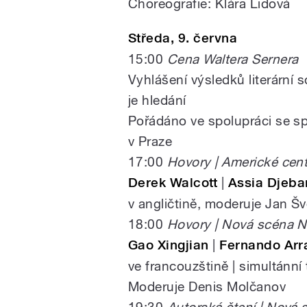
Choreografie: Klára Lidová
Středa, 9. června
15:00
Cena Waltera Sernera
Vyhlášení výsledků literární 
je hledání
Pořádáno ve spolupráci se s
v Praze
17:00
Hovory | Americké cent
Derek Walcott
|
Assia Djeba
v angličtině, moderuje Jan Šv
18:00
Hovory | Nová scéna N
Gao Xingjian
|
Fernando Arr
ve francouzštině | simultánní
Moderuje Denis Molčanov