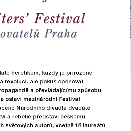
tatě heretikem, každý je přirozeně
 revoluci, ale pokus oponovat
 propagandě a převládajícímu způsobu
na oslaví mezinárodní Festival
scéně Národního divadla dvacáté
tví a rebelie představí českému
 světových autorů, včetně tří laureátů