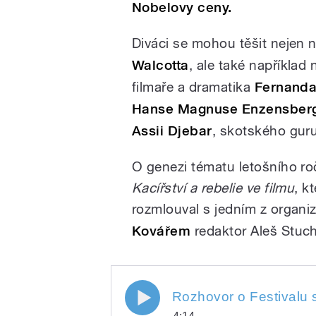
Nobelovy ceny.
Diváci se mohou těšit nejen 
Walcotta
, ale také například
filmaře a dramatika
Fernanda
Hanse Magnuse Enzensber
Assii Djebar
, skotského guru
O genezi tématu letošního roč
Kacířství a rebelie ve filmu
, k
rozmlouval s jedním z organi
Kovářem
redaktor Aleš Stuch
Rozhovor o Festivalu 