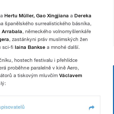
na
Hertu Müller, Gao Xingjiana
a
Dereka
 na španělského surrealistického básníka,
 Arrabala
, německého volnomyšlenkáře
gera
, zastánkyni práv muslimských žen
 sci-fi
Iaina Bankse
a mnohé další.
níku, hostech festivalu i přehlídce
terá proběhne paralelně v kině Aero,
zátorů a tiskovým mluvčím
Václavem
lý:
spisovatelů