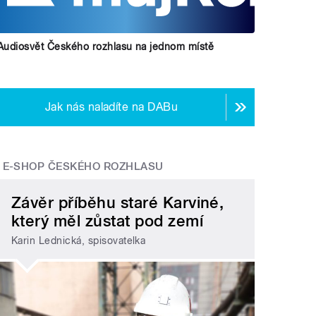
Audiosvět Českého rozhlasu na jednom místě
Jak nás naladíte na DABu
E-SHOP ČESKÉHO ROZHLASU
Závěr příběhu staré Karviné,
který měl zůstat pod zemí
Karin Lednická, spisovatelka