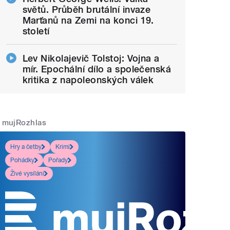
světů. Průběh brutální invaze
Marťanů na Zemi na konci 19.
století
Lev Nikolajevič Tolstoj: Vojna a
mír. Epochální dílo a společenská
kritika z napoleonských válek
mujRozhlas
Hry a četby
Krimi
Pohádky
Pořady
Živé vysílání