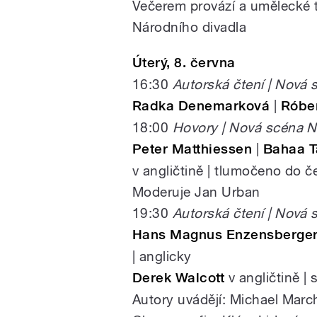
Večerem provází a umělecké t
Národního divadla
Úterý, 8. června
16:30
Autorská čtení | Nová
Radka Denemarková
|
Róber
18:00
Hovory | Nová scéna N
Peter Matthiessen
|
Bahaa T
v angličtině | tlumočeno do č
Moderuje Jan Urban
19:30
Autorská čtení | Nová
Hans Magnus Enzensberge
| anglicky
Derek Walcott
v angličtině |
Autory uvádějí: Michael March