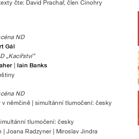
exty čte: David Prachař, člen Činohry
 scéna ND
t Gál
D „Kacířství”
aher
|
Iain Banks
eštiny
 scéna ND
r
v němčině | simultánní tlumočení: česky
 simultánní tlumočení: česky
 | Joana Radzyner | Miroslav Jindra