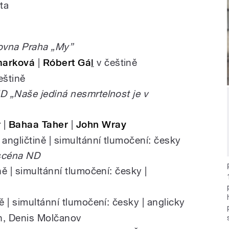
ta
ovna Praha „My”
arková
|
Róbert Gá
l
v češtině
eštině
D „Naše jediná nesmrtelnost je v
r
|
Bahaa Taher
|
John Wray
angličtině | simultánní tlumočení: česky
 scéna ND
ně | simultánní tlumočení: česky |
 | simultánní tlumočení: česky | anglicky
ch, Denis Molčanov