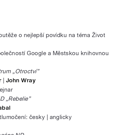
soutěže o nejlepší povídku na téma Život
polečností Google a Městskou knihovnou
rum „Otroctví”
r
|
John Wray
ejnar
D „Rebelie”
aba
l
 tlumočení: česky | anglicky