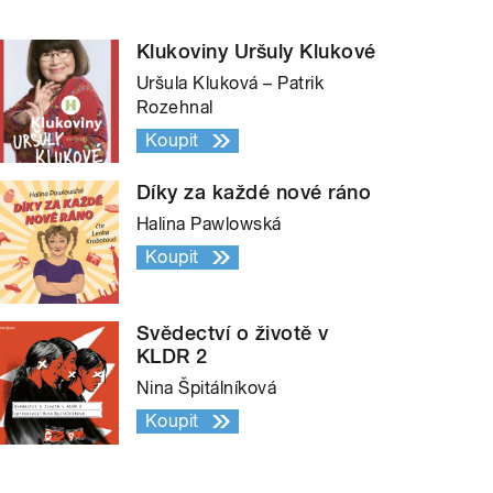
Klukoviny Uršuly Klukové
Uršula Kluková – Patrik
Rozehnal
Koupit
Díky za každé nové ráno
Halina Pawlowská
Koupit
Svědectví o životě v
KLDR 2
Nina Špitálníková
Koupit