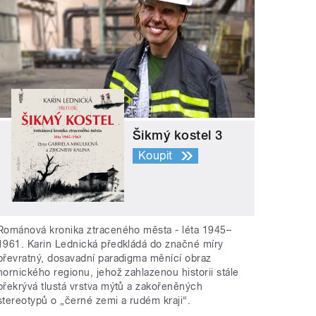
Šikmý kostel 3
Koupit
Románová kronika ztraceného města - léta 1945–
1961. Karin Lednická předkládá do značné míry
převratný, dosavadní paradigma měnící obraz
hornického regionu, jehož zahlazenou historii stále
překrývá tlustá vrstva mýtů a zakořeněných
stereotypů o „černé zemi a rudém kraji“.