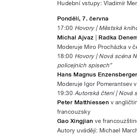
pause
Hudební vstupy: Vladimír Mer
Pondělí, 7. června
17:00
Hovory | Městská knih
Michal Ajvaz
|
Radka Denem
Moderuje Miro Procházka v č
18:00
Hovory | Nová scéna N
policejních spisech”
Hans Magnus Enzensberge
Moderuje Igor Pomerantsev v 
19:30
Autorská čtení | Nová
Peter Matthiessen
v angličti
francouzsky
Gao Xingjian
ve francouzštině
Autory uvádějí: Michael Mar