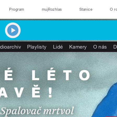
Program
mujRozhlas
Stanice
O r
dioarchiv
Playlisty
Lidé
Kamery
O nás
D