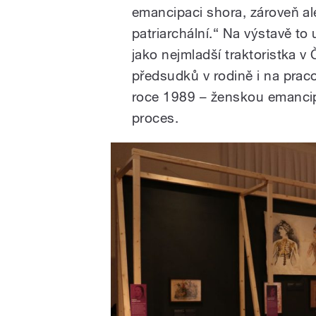
emancipaci shora, zároveň ale
patriarchální.“ Na výstavě to
jako nejmladší traktoristka 
předsudků v rodině i na prac
roce 1989 – ženskou emancip
proces.