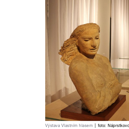
Výstava Vlastním hlasem
|
foto:
Náprstkov