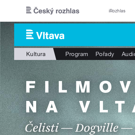
Přejít k hlavnímu obsahu
iRozhlas
Kultura
Program
Pořady
Audi