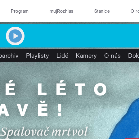
Program
mujRozhlas
Stanice
O r
oarchiv
Playlisty
Lidé
Kamery
O nás
Dok