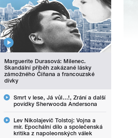
Marguerite Durasová: Milenec.
Skandální příběh zakázané lásky
zámožného Číňana a francouzské
dívky
Smrt v lese, Já vůl…!, Zrání a další
povídky Sherwooda Andersona
Lev Nikolajevič Tolstoj: Vojna a
mír. Epochální dílo a společenská
kritika z napoleonských válek