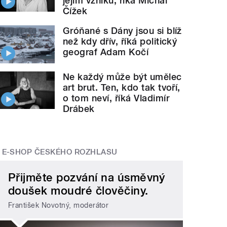
jejím vzniku, říká Michal
Čížek
Gróňané s Dány jsou si blíž
než kdy dřív, říká politický
geograf Adam Kočí
Ne každý může být umělec
art brut. Ten, kdo tak tvoří,
o tom neví, říká Vladimír
Drábek
E-SHOP ČESKÉHO ROZHLASU
Přijměte pozvání na úsměvný
doušek moudré člověčiny.
František Novotný, moderátor