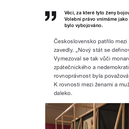
Věci, za které tyto ženy bo
Volební právo vnímáme jako
bylo vybojováno.
Československo patřilo mezi 
zavedly. „Nový stát se defin
Vymezoval se tak vůči monarc
zpátečnického a nedemokratic
rovnoprávnost byla považová
K rovnosti mezi ženami a muži
daleko.