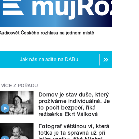
Audiosvět Českého rozhlasu na jednom místě
Jak nás naladíte na DABu
VÍCE Z POŘADU
Domov je stav duše, který
prožíváme individuálně. Je
to pocit bezpečí, říká
režisérka Ekrt Válková
Fotograf většinou ví, která
fotka je ta správná už při