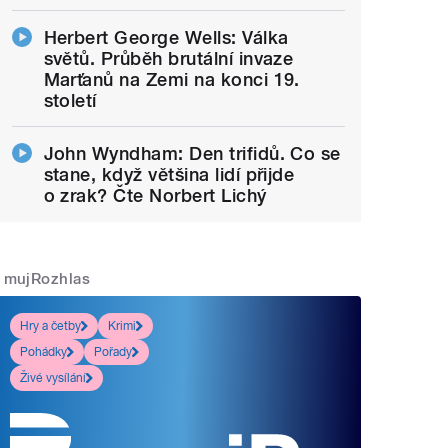
Herbert George Wells: Válka
světů. Průběh brutální invaze
Marťanů na Zemi na konci 19.
století
John Wyndham: Den trifidů. Co se
stane, když většina lidí přijde
o zrak? Čte Norbert Lichý
mujRozhlas
Hry a četby
Krimi
Pohádky
Pořady
Živé vysílání