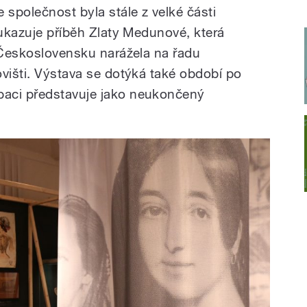
 společnost byla stále z velké části
 ukazuje příběh Zlaty Medunové, která
v Československu narážela na řadu
ovišti. Výstava se dotýká také období po
aci představuje jako neukončený