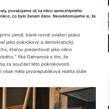
jovaly, považujeme už za něco samozřejmého.
 něco, co bylo ženám dáno. Neuvědomujeme si, že
první země, které rovné volební právo
oval jako pokrokový a demokratický.
hii, kterou prezentoval jako něco
kého,“ říká Gelnarová s tím, že
na za součást této pokrokovosti.
 však měla prvorepubliková realita stále