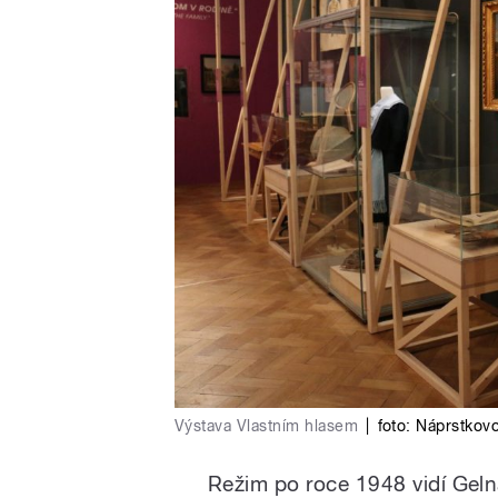
Výstava Vlastním hlasem
|
foto:
Náprstkov
Režim po roce 1948 vidí Geln