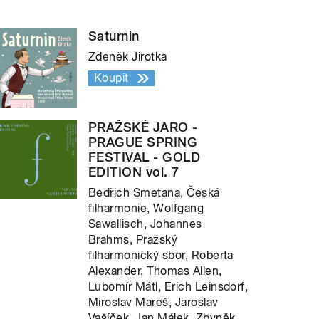
Saturnin
Zdeněk Jirotka
Koupit
PRAŽSKÉ JARO -
PRAGUE SPRING
FESTIVAL - GOLD
EDITION vol. 7
Bedřich Smetana, Česká
filharmonie, Wolfgang
Sawallisch, Johannes
Brahms, Pražský
filharmonický sbor, Roberta
Alexander, Thomas Allen,
Lubomír Mátl, Erich Leinsdorf,
Miroslav Mareš, Jaroslav
Vašíček, Jan Málek, Zbyněk