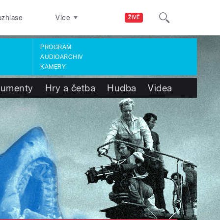
ozhlase
Více
ŽIVĚ
PROGRAM
AUDIOARCHIV
KAMERY
umenty
Hry a četba
Hudba
Videa