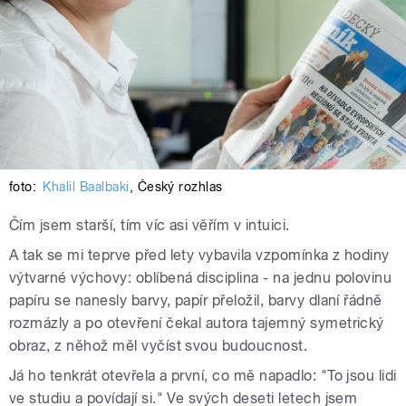
foto:
Khalil Baalbaki
,
Český rozhlas
Čím jsem starší, tím víc asi věřím v intuici.
A tak se mi teprve před lety vybavila vzpomínka z hodiny
výtvarné výchovy: oblíbená disciplina - na jednu polovinu
papíru se nanesly barvy, papír přeložil, barvy dlaní řádně
rozmázly a po otevření čekal autora tajemný symetrický
obraz, z něhož měl vyčíst svou budoucnost.
Já ho tenkrát otevřela a první, co mě napadlo: "To jsou lidi
ve studiu a povídají si." Ve svých deseti letech jsem