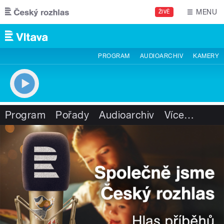
Přejít k hlavnímu obsahu
MENU
ŽIVĚ
PROGRAM
AUDIOARCHIV
KAMERY
Program
Pořady
Audioarchiv
Více
…