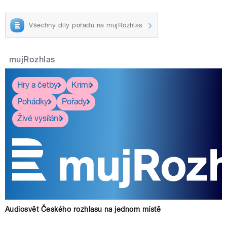
Všechny díly pořadu na mujRozhlas
mujRozhlas
Hry a četby
Krimi
Pohádky
Pořady
Živé vysílání
Audiosvět Českého rozhlasu na jednom místě