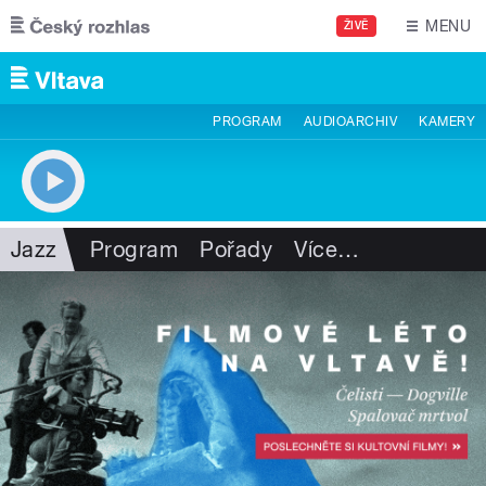
Přejít k hlavnímu obsahu
MENU
ŽIVĚ
PROGRAM
AUDIOARCHIV
KAMERY
Jazz
Program
Pořady
Více
…