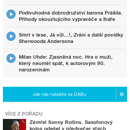
Podivuhodná dobrodružství barona Prášila.
Příhody okouzlujícího vypravěče a lháře
Smrt v lese, Já vůl…!, Zrání a další povídky
Sherwooda Andersona
Milan Uhde: Zjasněná noc. Hra o muži,
který neuměl spát, k autorovým 90.
narozeninám
Jak nás naladíte na DABu
VÍCE Z POŘADU
Zemřel Sonny Rollins. Saxofonový
kolos odešel v předvečer stých