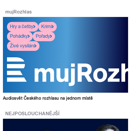
mujRozhlas
Hry a četby
Krimi
Pohádky
Pořady
Živé vysílání
Audiosvět Českého rozhlasu na jednom místě
NEJPOSLOUCHANĚJŠÍ