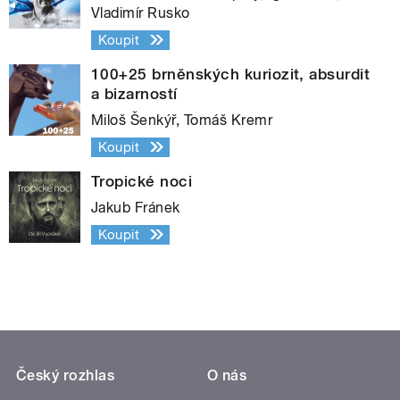
Vladimír Rusko
Koupit
100+25 brněnských kuriozit, absurdit
a bizarností
Miloš Šenkýř, Tomáš Kremr
Koupit
Tropické noci
Jakub Fránek
Koupit
Český rozhlas
O nás