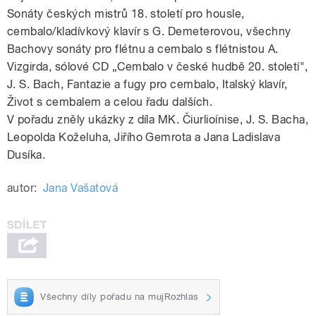
Sonáty českých mistrů 18. století pro housle,
cembalo/kladívkový klavír s G. Demeterovou, všechny
Bachovy sonáty pro flétnu a cembalo s flétnistou A.
Vizgirda, sólové CD „Cembalo v české hudbě 20. století",
J. S. Bach, Fantazie a fugy pro cembalo, Italský klavír,
Život s cembalem a celou řadu dalších.
V pořadu zněly ukázky z díla MK. Čiurlioínise, J. S. Bacha,
Leopolda Koželuha, Jiřího Gemrota a Jana Ladislava
Dusíka.
autor:
Jana Vašatová
Všechny díly pořadu na mujRozhlas