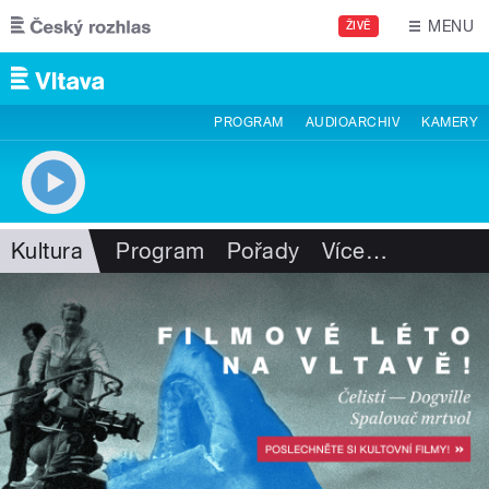
Přejít k hlavnímu obsahu
MENU
ŽIVĚ
PROGRAM
AUDIOARCHIV
KAMERY
Kultura
Program
Pořady
Více
…