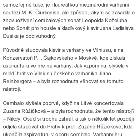
samozřejmě také, je i laureátkou mezinárodní varhanní
soutěži M. K. Čiurlionise, ale způsob, jakým se zasadila o
znovuoživení cembalových sonát Leopolda Koželuha
nebo Sonát pro housle a kladívkový klavír Jana Ladislava
Dusíka je obdivuhodný.
Původně studovala klavír a varhany ve Vilniusu, a na
Konzervatoři P. I. Čajkovského v Moskvě, kde získala
aspiranturu ve hře na varhany. Jak vzpomíná, slyšela v
mládí hrát ve Vilniusu českého varhaníka Jiřího
Reinbergera – a byla rozhodnuta věnovat se tomuto
nástroji.
Cembalo slyšela poprvé, když na Litvě koncertovala
Zuzana Růžičková – a byla rozhodnuta, že tento nástroj?
– Nikdy! Osud si trochu zahrál, a tak o několik let později
odjela studovat do Prahy k prof. Zuzaně Růžičkové, kde
ukončila aspiranturu v oboru cembalo. Varhanní hru