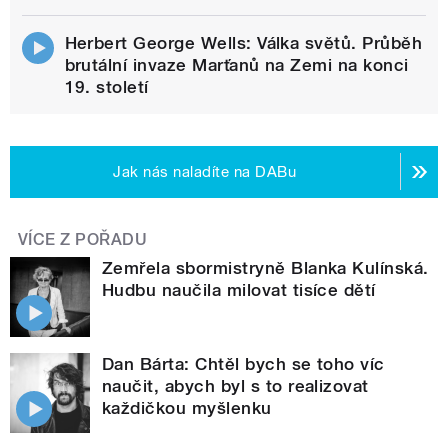
Herbert George Wells: Válka světů. Průběh
brutální invaze Marťanů na Zemi na konci
19. století
Jak nás naladíte na DABu
VÍCE Z POŘADU
Zemřela sbormistryně Blanka Kulínská.
Hudbu naučila milovat tisíce dětí
Dan Bárta: Chtěl bych se toho víc
naučit, abych byl s to realizovat
každičkou myšlenku