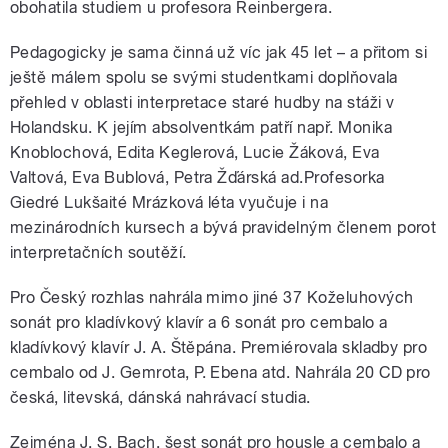
obohatila studiem u profesora Reinbergera.
Pedagogicky je sama činná už víc jak 45 let – a přitom si
ještě málem spolu se svými studentkami doplňovala
přehled v oblasti interpretace staré hudby na stáži v
Holandsku. K jejím absolventkám patří např. Monika
Knoblochová, Edita Keglerová, Lucie Žáková, Eva
Valtová, Eva Bublová, Petra Žďárská ad.Profesorka
Giedré Lukšaité Mrázková léta vyučuje i na
mezinárodních kursech a bývá pravidelným členem porot
interpretačních soutěží.
Pro Český rozhlas nahrála mimo jiné 37 Koželuhových
sonát pro kladívkový klavír a 6 sonát pro cembalo a
kladívkový klavír J. A. Štěpána. Premiérovala skladby pro
cembalo od J. Gemrota, P. Ebena atd. Nahrála 20 CD pro
česká, litevská, dánská nahrávací studia.
Zejména J. S. Bach, šest sonát pro housle a cembalo a