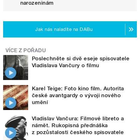
narozeninám
Jak nás naladíte na DABu
VÍCE Z POŘADU
Poslechněte si dvě eseje spisovatele
Vladislava Vančury o filmu
Karel Teige: Foto kino film. Autorita
české avantgardy o vývoji nového
umění
Vladislav Vančura: Filmové libreto a
námět. Rukopisná přednáška
z pozůstalosti českého spisovatele