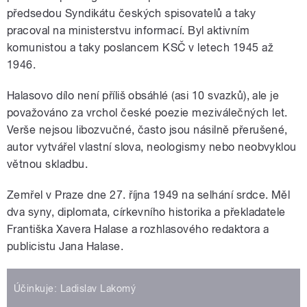
předsedou Syndikátu českých spisovatelů a taky
pracoval na ministerstvu informací. Byl aktivním
komunistou a taky poslancem KSČ v letech 1945 až
1946.
Halasovo dílo není příliš obsáhlé (asi 10 svazků), ale je
považováno za vrchol české poezie meziválečných let.
Verše nejsou libozvučné, často jsou násilně přerušené,
autor vytvářel vlastní slova, neologismy nebo neobvyklou
větnou skladbu.
Zemřel v Praze dne 27. října 1949 na selhání srdce. Měl
dva syny, diplomata, církevního historika a překladatele
Františka Xavera Halase a rozhlasového redaktora a
publicistu Jana Halase.
Účinkuje: Ladislav Lakomý