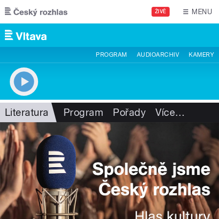
Přejít k hlavnímu obsahu
MENU
ŽIVĚ
PROGRAM
AUDIOARCHIV
KAMERY
Literatura
Program
Pořady
Více
…