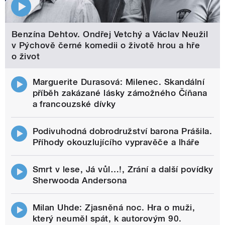
Benzína Dehtov. Ondřej Vetchý a Václav Neužil
v Pýchově černé komedii o životě hrou a hře
o život
Marguerite Durasová: Milenec. Skandální
příběh zakázané lásky zámožného Číňana
a francouzské dívky
Podivuhodná dobrodružství barona Prášila.
Příhody okouzlujícího vypravěče a lháře
Smrt v lese, Já vůl…!, Zrání a další povídky
Sherwooda Andersona
Milan Uhde: Zjasněná noc. Hra o muži,
který neuměl spát, k autorovým 90.