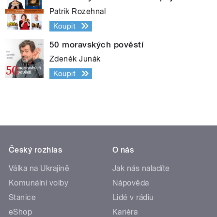
Patrik Rozehnal
Koupit
50 moravských pověstí
Zdeněk Junák
Koupit
Český rozhlas
O nás
Válka na Ukrajině
Jak nás naladíte
Komunální volby
Nápověda
Stanice
Lidé v rádiu
eShop
Kariéra