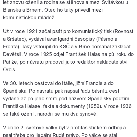
let znovu oženil a rodina se stěhovala mezi Svitávkou u
Blanska a Brnem. Otec ho taky přivedl mezi
komunistickou mládež.
Už v roce 1921 začal psát pro komunistický tisk (Rovnost
a Sršatec), vydával avantgardní časopisy (Pásmo a
Fronta). Taky vstoupil do KSČ a v Brně pomáhal zakládat
Devětsil. V roce 1925 odjel František Halas na půl roku do
Paříže, po návratu pracoval jako redaktor nakladatelství
Orbis.
Ve 30. letech cestoval do Itálie, jižní Francie a do
Španělska. Po návratu pak napsal řadu básní z cest
vydané až po jeho smrti pod názvem Španělský podzim
Františka Halase, fakta a dokumenty (1959). V roce 1936
se také oženil, narodili se mu dva synové.
V době 2. světové války byl v protifašistickém odboji a
psal třeba pro ilegální Rudé právo. Po válce se stal