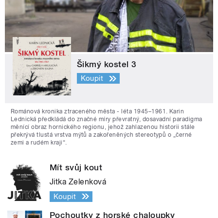
Šikmý kostel 3
Koupit
Románová kronika ztraceného města - léta 1945–1961. Karin
Lednická předkládá do značné míry převratný, dosavadní paradigma
měnící obraz hornického regionu, jehož zahlazenou historii stále
překrývá tlustá vrstva mýtů a zakořeněných stereotypů o „černé
zemi a rudém kraji“.
Mít svůj kout
Jitka Zelenková
Koupit
Pochoutky z horské chaloupky