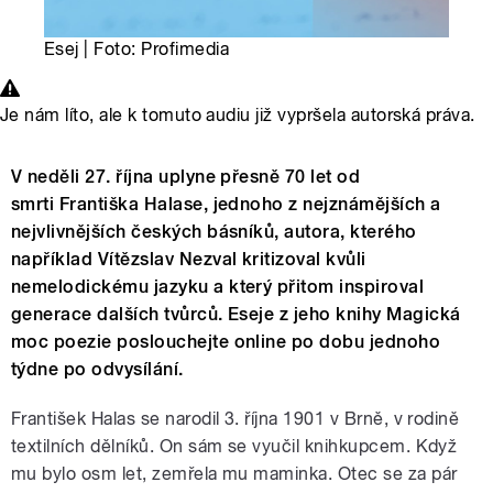
Esej | Foto: Profimedia
Je nám líto, ale k tomuto audiu již vypršela autorská práva.
V neděli 27. října uplyne přesně 70 let od
smrti Františka Halase, jednoho z nejznámějších a
nejvlivnějších českých básníků, autora, kterého
například Vítězslav Nezval kritizoval kvůli
nemelodickému jazyku a který přitom inspiroval
generace dalších tvůrců. Eseje z jeho knihy Magická
moc poezie poslouchejte online po dobu jednoho
týdne po odvysílání.
František Halas se narodil 3. října 1901 v Brně, v rodině
textilních dělníků. On sám se vyučil knihkupcem. Když
mu bylo osm let, zemřela mu maminka. Otec se za pár