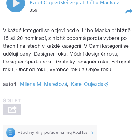
Jak náročné bylo nominování finalistů
Karel Oujezdský zeptal Jiřího Macka z
přípravného výboru ceny.
3:59
se Karel Oujezdský zeptal Jiřího Macka
Play /
Jak náročné bylo nominování finalistů se
z přípravného výboru ceny.
V každé kategorii se objeví podle Jiřího Macka přibližně
Karel Oujezdský zeptal Jiřího Macka z
přípravného výboru ceny.
15 až 20 nominací, z nichž odborná porota vybere po
třech finalistech v každé kategorii. V Osmi kategorií se
udělují ceny: Designér roku, Módní designér roku,
Designér šperku roku, Grafický designér roku, Fotograf
roku, Obchod roku, Výrobce roku a Objev roku.
autoři:
Milena M. Marešová
,
Karel Oujezdský
pause
Všechny díly pořadu na mujRozhlas