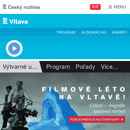
Přejít k hlavnímu obsahu
MENU
ŽIVĚ
PROGRAM
AUDIOARCHIV
KAMERY
Výtvarné umění
Program
Pořady
Více
…