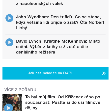
z napoleonských válek
John Wyndham: Den trifidů. Co se stane,
když většina lidí přijde o zrak? Čte Norbert
Lichý
David Lynch, Kristine McKennová: Místo
snění. Výběr z knihy o životě a díle
geniálního režiséra
Jak nás naladíte na DABu
VÍCE Z POŘADU
To byl můj film. Od Kříženeckého po
současnost: Pusťte si do uší filmové
dějiny