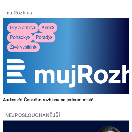
mujRozhlas
Hry a četby
Krimi
Pohádky
Pořady
Živé vysílání
Audiosvět Českého rozhlasu na jednom místě
NEJPOSLOUCHANĚJŠÍ