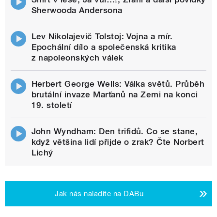
Sherwooda Andersona
Lev Nikolajevič Tolstoj: Vojna a mír.
Epochální dílo a společenská kritika
z napoleonských válek
Herbert George Wells: Válka světů. Průběh
brutální invaze Marťanů na Zemi na konci
19. století
John Wyndham: Den trifidů. Co se stane,
když většina lidí přijde o zrak? Čte Norbert
Lichý
Jak nás naladíte na DABu