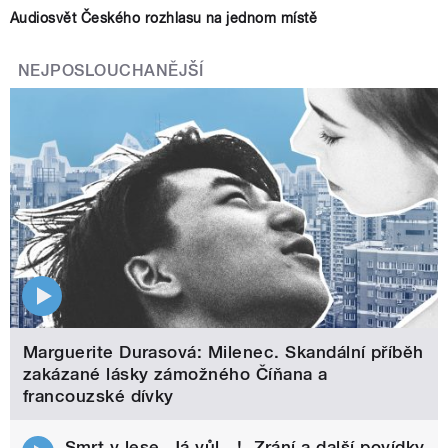
Audiosvět Českého rozhlasu na jednom místě
NEJPOSLOUCHANĚJŠÍ
Marguerite Durasová: Milenec. Skandální příběh
zakázané lásky zámožného Číňana a
francouzské dívky
Smrt v lese, Já vůl…!, Zrání a další povídky