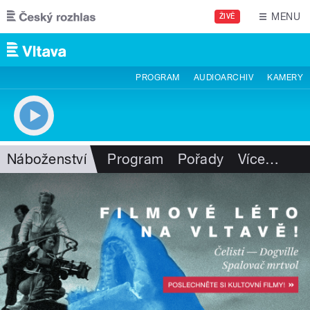
Přejít k hlavnímu obsahu
MENU
ŽIVĚ
PROGRAM
AUDIOARCHIV
KAMERY
Náboženství
Program
Pořady
Více
…