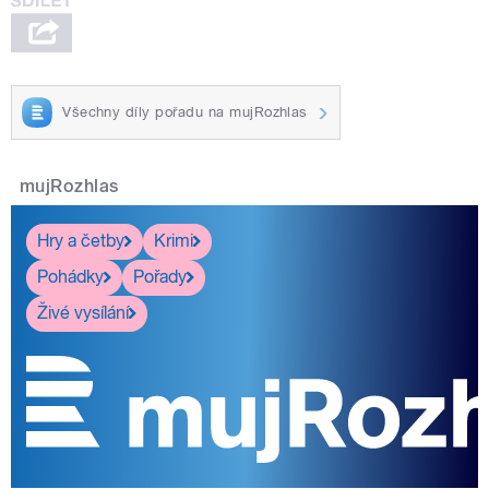
Všechny díly pořadu na mujRozhlas
mujRozhlas
Hry a četby
Krimi
Pohádky
Pořady
Živé vysílání