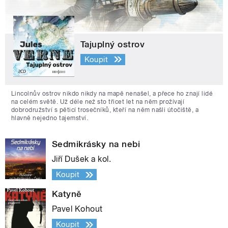
Tajuplný ostrov
Koupit
Lincolnův ostrov nikdo nikdy na mapě nenašel, a přece ho znají lidé
na celém světě. Už déle než sto třicet let na něm prožívají
dobrodružství s pěticí trosečníků, kteří na něm našli útočiště, a
hlavně nejedno tajemství.
Sedmikrásky na nebi
Jiří Dušek a kol.
Koupit
Katyně
Pavel Kohout
Koupit