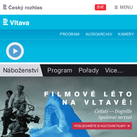
Přejít k hlavnímu obsahu
MENU
ŽIVĚ
PROGRAM
AUDIOARCHIV
KAMERY
Náboženství
Program
Pořady
Více
…