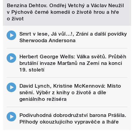
Benzína Dehtov. Ondřej Vetchý a Václav Neužil
v Pýchově černé komedii o životě hrou a hře
o život
Smrt v lese, Já vůl…!, Zrání a další povídky
Sherwooda Andersona
Herbert George Wells: Válka světů. Průběh
brutální invaze Marťanů na Zemi na konci
19. století
David Lynch, Kristine McKennová: Místo
snění. Výběr z knihy o životě a díle
geniálního režiséra
Podivuhodná dobrodružství barona Prášila.
Příhody okouzlujícího vypravěče a lháře