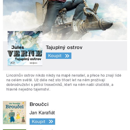
Tajuplný ostrov
Koupit
Lincolnův ostrov nikdo nikdy na mapě nenašel, a přece ho znají lidé
na celém světě. Už déle než sto třicet let na něm prožívají
dobrodružství s pěticí trosečníků, kteří na něm našli útočiště, a
hlavně nejedno tajemství.
Broučci
Jan Karafiát
Koupit