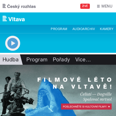
Přejít k hlavnímu obsahu
MENU
ŽIVĚ
PROGRAM
AUDIOARCHIV
KAMERY
Hudba
Program
Pořady
Více
…