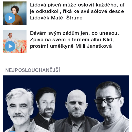
Lidová píseň může oslovit každého, ať
je odkudkoli, říká ke své sólové desce
Lidověk Matěj Štrunc
Dávám svým zádům jen, co unesou.
Zpívá na svém niterném albu Klid,
prosím! umělkyně Milli Janatková
NEJPOSLOUCHANĚJŠÍ