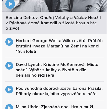
Benzína Dehtov. Ondřej Vetchý a Václav Neužil
v Pýchově černé komedii o životě hrou a hře
o život
Herbert George Wells: Válka světů. Průběh
brutální invaze Marťanů na Zemi na konci
19. století
David Lynch, Kristine McKennová: Místo
snění. Výběr z knihy o životě a díle
geniálního režiséra
Podivuhodná dobrodružství barona Prášila.
Příhody okouzlujícího vypravěče a lháře
Milan Uhde: Zjasněná noc. Hra o muži,