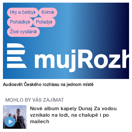
Hry a četby
Krimi
Pohádky
Pořady
Živé vysílání
Audiosvět Českého rozhlasu na jednom místě
MOHLO BY VÁS ZAJÍMAT
Nové album kapely Dunaj Za vodou
vznikalo na lodi, na chalupě i po
mailech