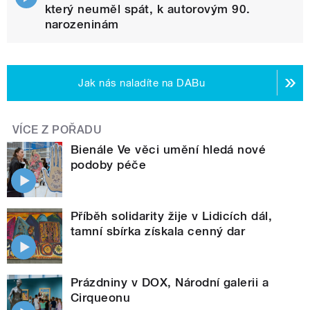
který neuměl spát, k autorovým 90.
narozeninám
Jak nás naladíte na DABu
VÍCE Z POŘADU
Bienále Ve věci umění hledá nové
podoby péče
Příběh solidarity žije v Lidicích dál,
tamní sbírka získala cenný dar
Prázdniny v DOX, Národní galerii a
Cirqueonu