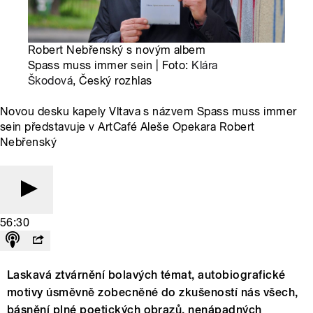
Robert Nebřenský s novým albem
Spass muss immer sein | Foto:
Klára
Škodová
, Český rozhlas
Novou desku kapely Vltava s názvem Spass muss immer
sein představuje v ArtCafé Aleše Opekara Robert
Nebřenský
56:30
Laskavá ztvárnění bolavých témat, autobiografické
motivy úsměvně zobecněné do zkušeností nás všech,
básnění plné poetických obrazů, nenápadných