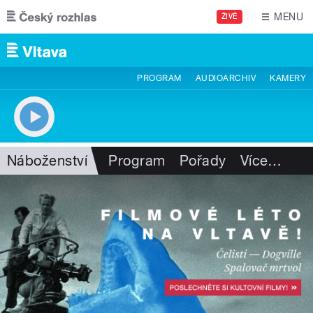
Přejít k hlavnímu obsahu
MENU
ŽIVĚ
PROGRAM
AUDIOARCHIV
KAMERY
Náboženství
Program
Pořady
Více
…