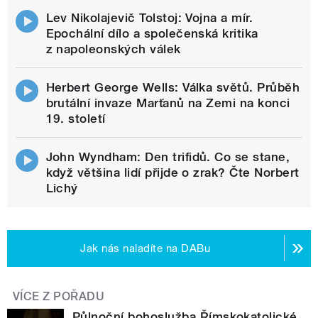
Lev Nikolajevič Tolstoj: Vojna a mír.
Epochální dílo a společenská kritika
z napoleonských válek
Herbert George Wells: Válka světů. Průběh
brutální invaze Marťanů na Zemi na konci
19. století
John Wyndham: Den trifidů. Co se stane,
když většina lidí přijde o zrak? Čte Norbert
Lichý
Jak nás naladíte na DABu
VÍCE Z POŘADU
Půlnoční bohoslužba Římskokatolické