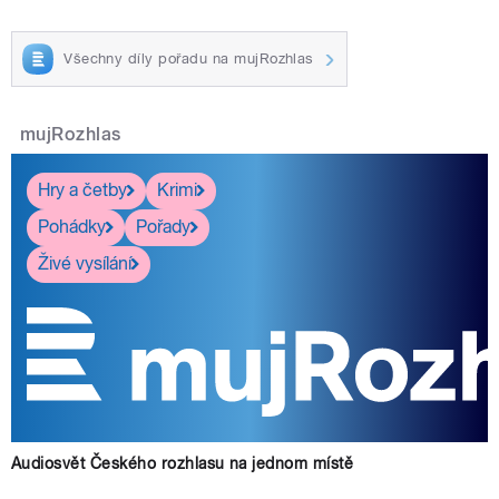
Všechny díly pořadu na mujRozhlas
mujRozhlas
Hry a četby
Krimi
Pohádky
Pořady
Živé vysílání
Audiosvět Českého rozhlasu na jednom místě