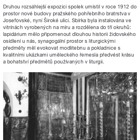
Druhou rozsáhlejší expozici spolek umístil v roce 1912 do
prostor nové budovy pražského pohřebního bratrstva v
Josefovské, nyní Široké ulici. Sbírka byla instalována ve
vitrínách vyrobených na míru a rozdělena do tří okruhů:
lapidárium mělo připomenout dlouhou historii židovského
osídlení u nás, synagogální prostor s liturgickými
předměty měl evokovat modlitebnu a pokladnice s
kvalitními ukázkami uměleckého řemesla předvést krásu
a bohatství předmětů používaných v liturgii.