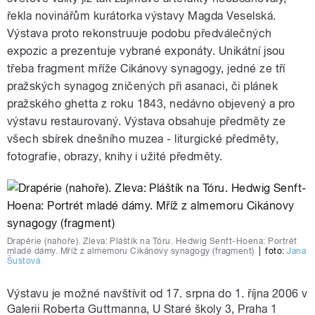
řekla novinářům kurátorka výstavy Magda Veselská.
Výstava proto rekonstruuje podobu předválečných
expozic a prezentuje vybrané exponáty. Unikátní jsou
třeba fragment mříže Cikánovy synagogy, jedné ze tří
pražských synagog zničených při asanaci, či plánek
pražského ghetta z roku 1843, nedávno objevený a pro
výstavu restaurovaný. Výstava obsahuje předměty ze
všech sbírek dnešního muzea - liturgické předměty,
fotografie, obrazy, knihy i užité předměty.
Drapérie (nahoře). Zleva: Pláštík na Tóru. Hedwig Senft-Hoena: Portrét
mladé dámy. Mříž z almemoru Cikánovy synagogy (fragment)
|
foto:
Jana
Šustová
Výstavu je možné navštívit od 17. srpna do 1. října 2006 v
Galerii Roberta Guttmanna, U Staré školy 3, Praha 1