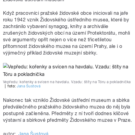
Když pracovníci pražské židovské obce iniciovali na jaře
roku 1942 vznik Židovského ústředního musea, které by
zachránilo vybavení synagog, knihy a archiválie
zrušených židovských obcí na území Protektorátu, mohli
své argumenty opřít nejen o více než třicetiletou
přítomnost židovského muzea na území Prahy, ale i o
výjimečný příklad židovské muzejní sbírky.
Vepředu: kořenky a svícen na havdalu. Vzadu: štíty na Tóru a pokladnička
|
foto:
Jana Šustová
Nakonec tak vzniklo Židovské ústřední museum a sbírka
předválečného pražského židovského muzea do něj byla
postupně začleněna. Předměty z ní tvoří dodnes klíčové
výstavní a sbírkové předměty Židovského muzea v Praze.
autor:
Jana Šustová