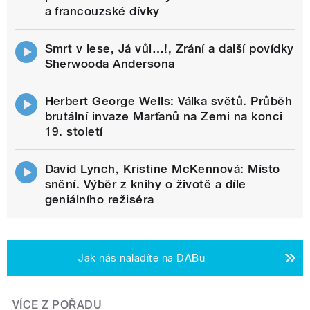
a francouzské dívky
Smrt v lese, Já vůl…!, Zrání a další povídky
Sherwooda Andersona
Herbert George Wells: Válka světů. Průběh
brutální invaze Marťanů na Zemi na konci
19. století
David Lynch, Kristine McKennová: Místo
snění. Výběr z knihy o životě a díle
geniálního režiséra
Jak nás naladíte na DABu
VÍCE Z POŘADU