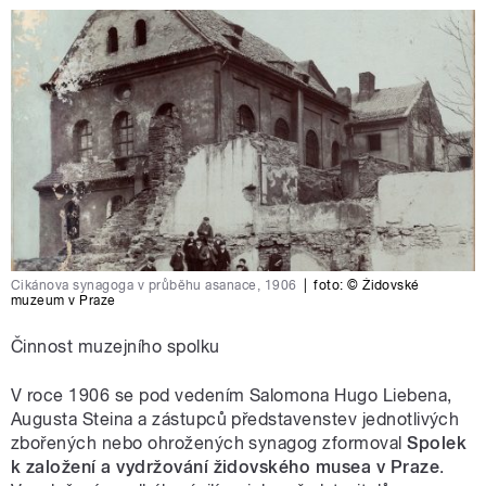
Cikánova synagoga v průběhu asanace, 1906
|
foto:
© Židovské
muzeum v Praze
Činnost muzejního spolku
V roce 1906 se pod vedením Salomona Hugo Liebena,
Augusta Steina a zástupců představenstev jednotlivých
zbořených nebo ohrožených synagog zformoval
Spolek
k založení a vydržování židovského musea v Praze
.