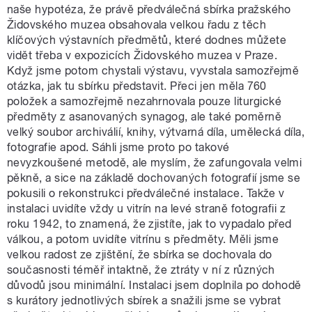
naše hypotéza, že právě předválečná sbírka pražského
Židovského muzea obsahovala velkou řadu z těch
klíčových výstavních předmětů, které dodnes můžete
vidět třeba v expozicích Židovského muzea v Praze.
Když jsme potom chystali výstavu, vyvstala samozřejmě
otázka, jak tu sbírku představit. Přeci jen měla 760
položek a samozřejmě nezahrnovala pouze liturgické
předměty z asanovaných synagog, ale také poměrně
velký soubor archiválií, knihy, výtvarná díla, umělecká díla,
fotografie apod. Sáhli jsme proto po takové
nevyzkoušené metodě, ale myslím, že zafungovala velmi
pěkně, a sice na základě dochovaných fotografií jsme se
pokusili o rekonstrukci předválečné instalace. Takže v
instalaci uvidíte vždy u vitrín na levé straně fotografii z
roku 1942, to znamená, že zjistíte, jak to vypadalo před
válkou, a potom uvidíte vitrínu s předměty. Měli jsme
velkou radost ze zjištění, že sbírka se dochovala do
současnosti téměř intaktně, že ztráty v ní z různých
důvodů jsou minimální. Instalaci jsem doplnila po dohodě
s kurátory jednotlivých sbírek a snažili jsme se vybrat