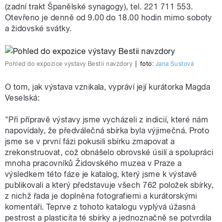
(zadní trakt Španělské synagogy), tel. 221 711 553.
Otevřeno je denně od 9.00 do 18.00 hodin mimo soboty
a židovské svátky.
Pohled do expozice výstavy Bestii navzdory
|
foto:
Jana Šustová
O tom, jak výstava vznikala, vypráví její kurátorka Magda
Veselská:
"Při přípravě výstavy jsme vycházeli z indicií, které nám
napovídaly, že předválečná sbírka byla výjimečná. Proto
jsme se v první fázi pokusili sbírku zmapovat a
zrekonstruovat, což obnášelo obrovské úsilí a spolupráci
mnoha pracovníků Židovského muzea v Praze a
výsledkem této fáze je katalog, který jsme k výstavě
publikovali a který představuje všech 762 položek sbírky,
z nichž řada je doplněna fotografiemi a kurátorskými
komentáři. Teprve z tohoto katalogu vyplývá úžasná
pestrost a plasticita té sbírky a jednoznačně se potvrdila