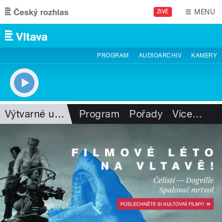
Přejít k hlavnímu obsahu
MENU
ŽIVĚ
PROGRAM
AUDIOARCHIV
KAMERY
Výtvarné umění
Program
Pořady
Více
…