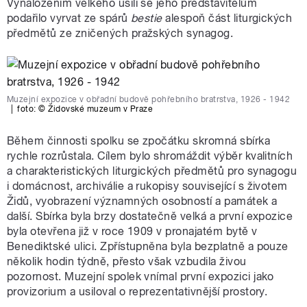
Vynaložením velkého úsilí se jeho představitelům
podařilo vyrvat ze spárů
bestie
alespoň část liturgických
předmětů ze zničených pražských synagog.
Muzejní expozice v obřadní budově pohřebního bratrstva, 1926 - 1942
|
foto:
© Židovské muzeum v Praze
Během činnosti spolku se zpočátku skromná sbírka
rychle rozrůstala. Cílem bylo shromáždit výběr kvalitních
a charakteristických liturgických předmětů pro synagogu
i domácnost, archiválie a rukopisy související s životem
Židů, vyobrazení významných osobností a památek a
další. Sbírka byla brzy dostatečně velká a první expozice
byla otevřena již v roce 1909 v pronajatém bytě v
Benediktské ulici. Zpřístupněna byla bezplatně a pouze
několik hodin týdně, přesto však vzbudila živou
pozornost. Muzejní spolek vnímal první expozici jako
provizorium a usiloval o reprezentativnější prostory.