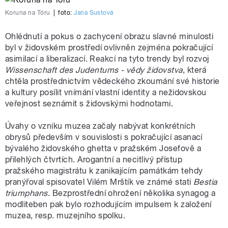
Koruna na Tóru
|
foto:
Jana Šustová
Ohlédnutí a pokus o zachycení obrazu slavné minulosti
byl v židovském prostředí ovlivněn zejména pokračující
asimilací a liberalizací. Reakcí na tyto trendy byl rozvoj
Wissenschaft des Judentums - vědy židovstva
, která
chtěla prostřednictvím vědeckého zkoumání své historie
a kultury posílit vnímání vlastní identity a nežidovskou
veřejnost seznámit s židovskými hodnotami.
Úvahy o vzniku muzea začaly nabývat konkrétních
obrysů především v souvislosti s pokračující asanací
bývalého židovského ghetta v pražském Josefově a
přilehlých čtvrtích. Arogantní a necitlivý přístup
pražského magistrátu k zanikajícím památkám tehdy
pranýřoval spisovatel Vilém Mrštík ve známé stati
Bestia
triumphans
. Bezprostřední ohrožení několika synagog a
modliteben pak bylo rozhodujícím impulsem k založení
muzea, resp. muzejního spolku.