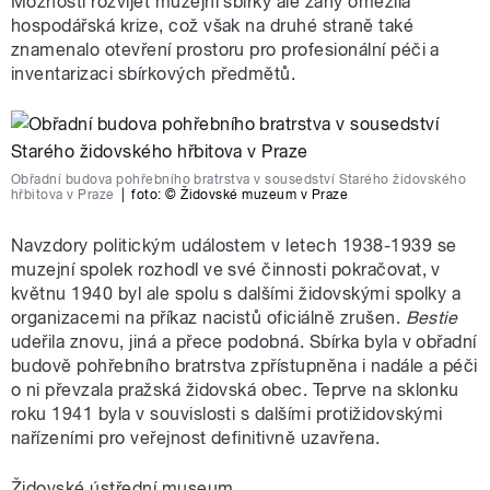
Možnosti rozvíjet muzejní sbírky ale záhy omezila
hospodářská krize, což však na druhé straně také
znamenalo otevření prostoru pro profesionální péči a
inventarizaci sbírkových předmětů.
Obřadní budova pohřebního bratrstva v sousedství Starého židovského
hřbitova v Praze
|
foto:
© Židovské muzeum v Praze
Navzdory politickým událostem v letech 1938-1939 se
muzejní spolek rozhodl ve své činnosti pokračovat, v
květnu 1940 byl ale spolu s dalšími židovskými spolky a
organizacemi na příkaz nacistů oficiálně zrušen.
Bestie
udeřila znovu, jiná a přece podobná. Sbírka byla v obřadní
budově pohřebního bratrstva zpřístupněna i nadále a péči
o ni převzala pražská židovská obec. Teprve na sklonku
roku 1941 byla v souvislosti s dalšími protižidovskými
nařízeními pro veřejnost definitivně uzavřena.
Židovské ústřední museum