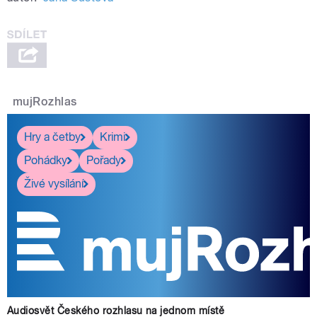
mujRozhlas
Hry a četby
Krimi
Pohádky
Pořady
Živé vysílání
Audiosvět Českého rozhlasu na jednom místě