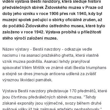
vidění výstava Bestii navzdory, která sleduje historii
předválečných sbírek Židovského muzea v Praze od
doby jeho vzniku v roce 1906 přes rok 1940, kdy byl
muzejní spolek pečující o sbírky oficiálně zrušen, až
do počátků Židovského ústředního musea, které bylo
založeno v roce 1942. Výstava probíhá u příležitosti
stého výročí založení muzea.
Název výstavy - Bestii navzdory - odkazuje vedle
nacismu i na asanaci pražského ghetta, která vlastně
vznik muzea podnítila. Asanaci tehdy pranýřoval
spisovatel Vilém Mrštík ve známé stati Bestia triumphans
a stejně se dnes jmenuje anticena udílená za zvlášť
výraznou likvidaci památek.
Výstava Bestii navzdory představuje 170 předmětů, které
jsou čtvrtinou předválečných sbírek muzea. "Tehdy
získané exponáty jsou výjimečné, svozy během druhé
světové války již tak zajímavé artefakty neobsahovaly,"