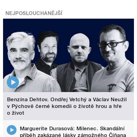
NEJPOSLOUCHANĚJŠÍ
Benzína Dehtov. Ondřej Vetchý a Václav Neužil
v Pýchově černé komedii o životě hrou a hře
o život
Marguerite Durasová: Milenec. Skandální
příběh zakázané lásky zámožného Číňana