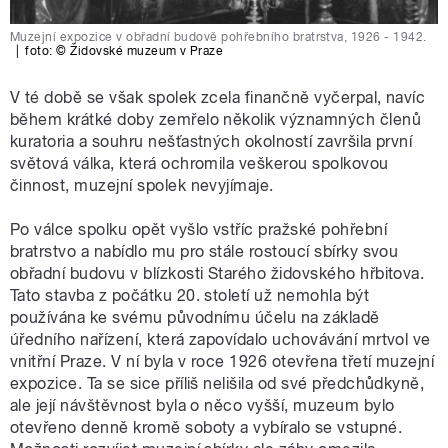
Muzejní expozice v obřadní budově pohřebního bratrstva, 1926 - 1942.
|
foto:
© Židovské muzeum v Praze
V té době se však spolek zcela finančně vyčerpal, navíc
během krátké doby zemřelo několik významných členů
kuratoria a souhru nešťastných okolností završila první
světová válka, která ochromila veškerou spolkovou
činnost, muzejní spolek nevyjímaje.
Po válce spolku opět vyšlo vstříc pražské pohřební
bratrstvo a nabídlo mu pro stále rostoucí sbírky svou
obřadní budovu v blízkosti Starého židovského hřbitova.
Tato stavba z počátku 20. století už nemohla být
používána ke svému původnímu účelu na základě
úředního nařízení, která zapovídalo uchovávání mrtvol ve
vnitřní Praze. V ní byla v roce 1926 otevřena třetí muzejní
expozice. Ta se sice příliš nelišila od své předchůdkyně,
ale její návštěvnost byla o něco vyšší, muzeum bylo
otevřeno denně kromě soboty a vybíralo se vstupné.