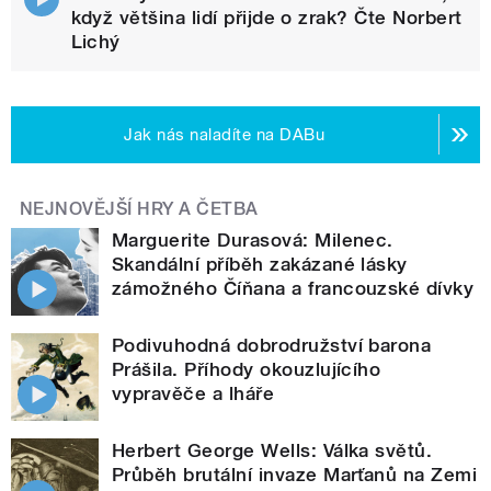
když většina lidí přijde o zrak? Čte Norbert
Lichý
Jak nás naladíte na DABu
NEJNOVĚJŠÍ HRY A ČETBA
Marguerite Durasová: Milenec.
Skandální příběh zakázané lásky
zámožného Číňana a francouzské dívky
Podivuhodná dobrodružství barona
Prášila. Příhody okouzlujícího
vypravěče a lháře
Herbert George Wells: Válka světů.
Průběh brutální invaze Marťanů na Zemi