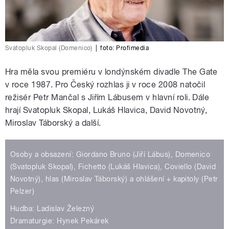
Svatopluk Skopal (Domenico)
|
foto:
Profimedia
Hra měla svou premiéru v londýnském divadle The Gate
v roce 1987. Pro Český rozhlas ji v roce 2008 natočil
režisér Petr Mančal s Jiřím Lábusem v hlavní roli. Dále
hrají Svatopluk Skopal, Lukáš Hlavica, David Novotný,
Miroslav Táborský a další.
Osoby a obsazení: Giordano Bruno (Jiří Lábus), Domenico
(Svatopluk Skopal), Fichetto (Lukáš Hlavica), Coviello (David
Novotný), hlas (Miroslav Táborský) a ohlášení + kapitoly (Petr
Pelzer)
Hudba: Ladislav Železný
Dramaturgie: Hynek Pekárek