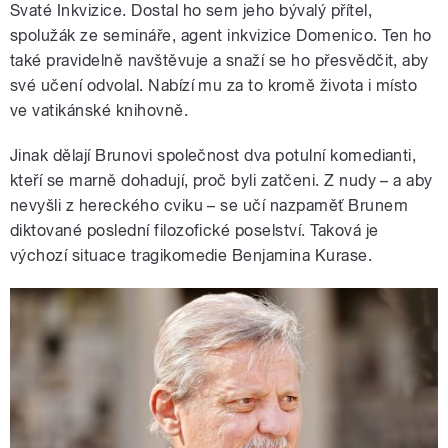
Svaté Inkvizice. Dostal ho sem jeho bývalý přítel,
spolužák ze semináře, agent inkvizice Domenico. Ten ho
také pravidelně navštěvuje a snaží se ho přesvědčit, aby
své učení odvolal. Nabízí mu za to kromě života i místo
ve vatikánské knihovně.
Jinak dělají Brunovi společnost dva potulní komedianti,
kteří se marně dohadují, proč byli zatčeni. Z nudy – a aby
nevyšli z hereckého cviku – se učí nazpaměť Brunem
diktované poslední filozofické poselství. Taková je
výchozí situace tragikomedie Benjamina Kurase.