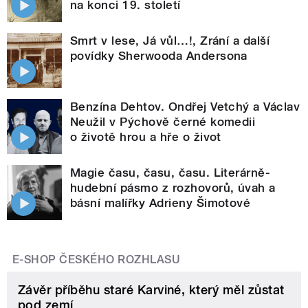
na konci 19. století
Smrt v lese, Já vůl…!, Zrání a další
povídky Sherwooda Andersona
Benzína Dehtov. Ondřej Vetchý a Václav
Neužil v Pýchově černé komedii
o životě hrou a hře o život
Magie času, času, času. Literárně-
hudební pásmo z rozhovorů, úvah a
básní malířky Adrieny Šimotové
E-SHOP ČESKÉHO ROZHLASU
Závěr příběhu staré Karviné, který měl zůstat
pod zemí