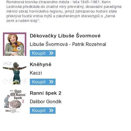
Románová kronika ztraceného města - léta 1945–1961. Karin
Lednická předkládá do značné míry převratný, dosavadní paradigma
měnící obraz hornického regionu, jehož zahlazenou historii stále
překrývá tlustá vrstva mýtů a zakořeněných stereotypů o „černé
zemi a rudém kraji“.
Děkovačky Libuše Švormové
Libuše Švormová - Patrik Rozehnal
Koupit
Kněhyně
Kaczi
Koupit
Ranní špek 2
Dalibor Gondík
Koupit