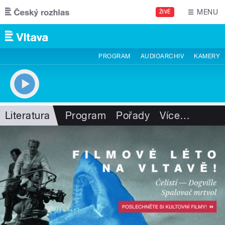
Přejít k hlavnímu obsahu
MENU
ŽIVĚ
PROGRAM
AUDIOARCHIV
KAMERY
Literatura
Program
Pořady
Více
…