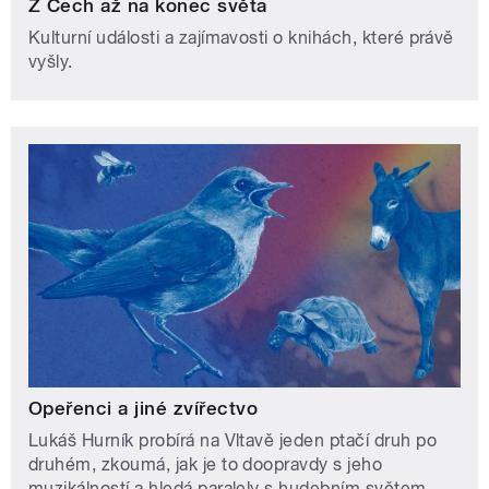
Z Čech až na konec světa
Kulturní události a zajímavosti o knihách, které právě
vyšly.
Opeřenci a jiné zvířectvo
Lukáš Hurník probírá na Vltavě jeden ptačí druh po
druhém, zkoumá, jak je to doopravdy s jeho
muzikálností a hledá paralely s hudebním světem.