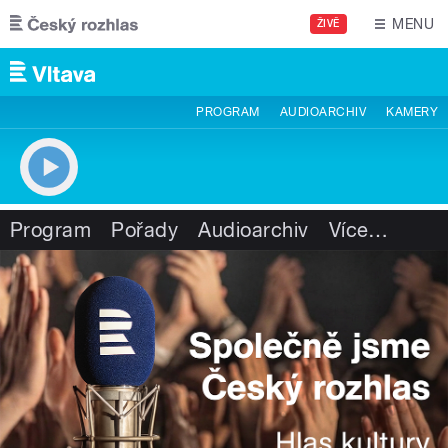
Přejít k hlavnímu obsahu
MENU
ŽIVĚ
PROGRAM
AUDIOARCHIV
KAMERY
Program
Pořady
Audioarchiv
Více
…