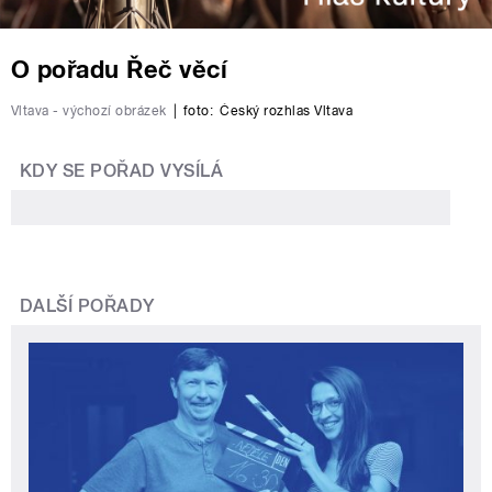
O pořadu Řeč věcí
Vltava - výchozí obrázek
|
foto:
Český rozhlas Vltava
KDY SE POŘAD VYSÍLÁ
DALŠÍ POŘADY