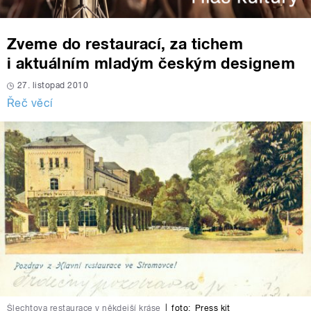
Zveme do restaurací, za tichem
i aktuálním mladým českým designem
27. listopad 2010
Řeč věcí
Šlechtova restaurace v někdejší kráse
|
foto:
Press kit