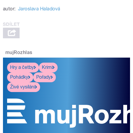
Play /
Zveme do restaurací, za tichem i
autor:
Jaroslava Haladová
aktuálním mladým českým designem
mujRozhlas
pause
Hry a četby
Krimi
Pohádky
Pořady
Živé vysílání