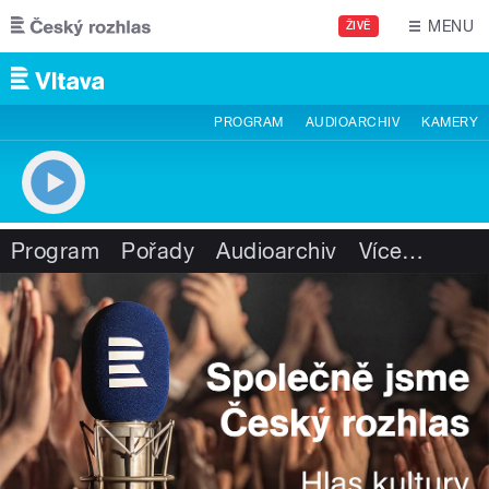
Přejít k hlavnímu obsahu
MENU
ŽIVĚ
PROGRAM
AUDIOARCHIV
KAMERY
Program
Pořady
Audioarchiv
Více
…