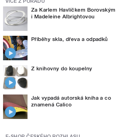
VÍCE Z POŘADU
Za Karlem Havlíčkem Borovským
i Madeleine Albrightovou
Příběhy skla, dřeva a odpadků
Z knihovny do koupelny
Jak vypadá autorská kniha a co
znamená Calico
E-SHOP ČESKÉHO ROZHLASU