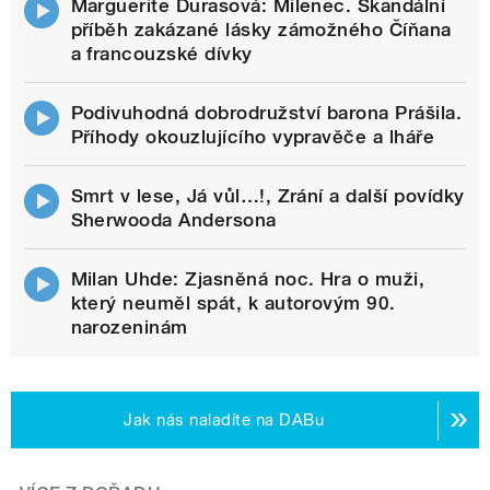
Marguerite Durasová: Milenec. Skandální
příběh zakázané lásky zámožného Číňana
a francouzské dívky
Podivuhodná dobrodružství barona Prášila.
Příhody okouzlujícího vypravěče a lháře
Smrt v lese, Já vůl…!, Zrání a další povídky
Sherwooda Andersona
Milan Uhde: Zjasněná noc. Hra o muži,
který neuměl spát, k autorovým 90.
narozeninám
Jak nás naladíte na DABu