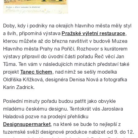
Doby, kdy i podniky na okrajích hlavního města měly styl
a švih, připomíná výstava
Pražské výletní restaurace
,
kterou můžete až do března navštívit v budově Muzea
Hlavního města Prahy na Poříčí. Rozhovor s kurátorem
výstavy připravil do úvodní části pořadu Řeč věcí Jan
Tůma. Ten vám v následujících minutách představí také
projekt
Tanec tichem
, nad nímž se sešly modelka
Oldřiška Křížková, designéra Denisa Nová a fotografka
Karin Zadrick.
Poslední minuty pořadu budou patřit jako obvykle
mladému českému designu. Tentokrát vás Jaroslava
Haladová pozve na prodejní přehlídku
Designsupermarket
, na které se bude to nejlepší z
tuzemské svěží designové produkce nabízet od 9. do 12.