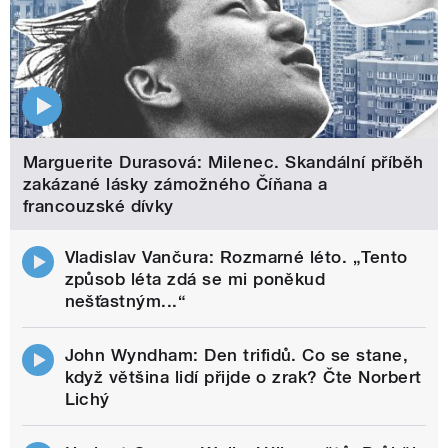
Marguerite Durasová: Milenec. Skandální příběh
zakázané lásky zámožného Číňana a
francouzské dívky
Vladislav Vančura: Rozmarné léto. „Tento
způsob léta zdá se mi poněkud
nešťastným...“
John Wyndham: Den trifidů. Co se stane,
když většina lidí přijde o zrak? Čte Norbert
Lichý