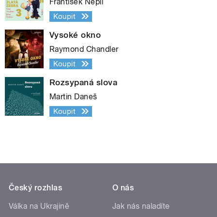
František Nepil
Koupit
Vysoké okno
Raymond Chandler
Koupit
Rozsypaná slova
Martin Daneš
Koupit
Český rozhlas
O nás
Válka na Ukrajině
Jak nás naladíte