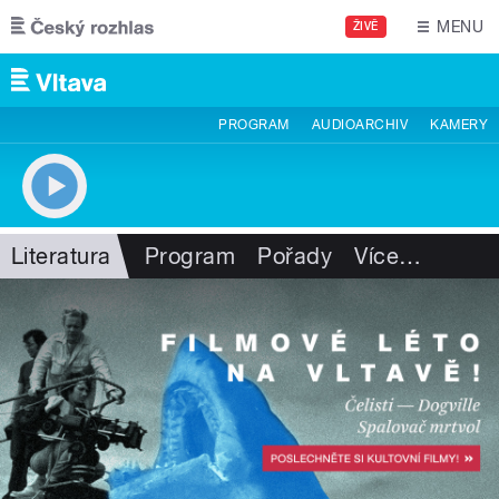
Přejít k hlavnímu obsahu
MENU
ŽIVĚ
PROGRAM
AUDIOARCHIV
KAMERY
Literatura
Program
Pořady
Více
…