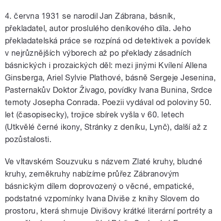
4. června 1931 se narodil Jan Zábrana, básník,
překladatel, autor proslulého deníkového díla. Jeho
překladatelská práce se rozpíná od detektivek a povídek
v nejrůznějších výborech až po překlady zásadních
básnických i prozaických děl: mezi jinými Kvílení Allena
Ginsberga, Ariel Sylvie Plathové, básně Sergeje Jesenina,
Pasternakův Doktor Živago, povídky Ivana Bunina, Srdce
temoty Josepha Conrada. Poezii vydával od poloviny 50.
let (časopisecky), trojice sbírek vyšla v 60. letech
(Utkvělé černé ikony, Stránky z deníku, Lynč), další až z
pozůstalosti.
Ve vltavském Souzvuku s názvem Zlaté kruhy, bludné
kruhy, zeměkruhy nabízíme průřez Zábranovým
básnickým dílem doprovozený o věcné, empatické,
podstatné vzpomínky Ivana Diviše z knihy Slovem do
prostoru, která shrnuje Divišovy krátké literární portréty a