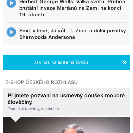
Herbert George Wells: Válka světů. Průběh
brutální invaze Marťanů na Zemi na konci
19. století
Smrt v lese, Já vůl…!, Zrání a další povídky
Sherwooda Andersona
Jak nás naladíte na DABu
E-SHOP ČESKÉHO ROZHLASU
Přijměte pozvání na úsměvný doušek moudré
člověčiny.
František Novotný, moderátor