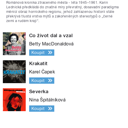
Románová kronika ztraceného města - léta 1945–1961. Karin
Lednická předkládá do značné míry převratný, dosavadní paradigma
měnící obraz hornického regionu, jehož zahlazenou historii stále
překrývá tlustá vrstva mýtů a zakořeněných stereotypů o „černé
zemi a rudém kraji“.
Co život dal a vzal
Betty MacDonaldová
Koupit
Krakatit
Karel Čapek
Koupit
Severka
Nina Špitálníková
Koupit