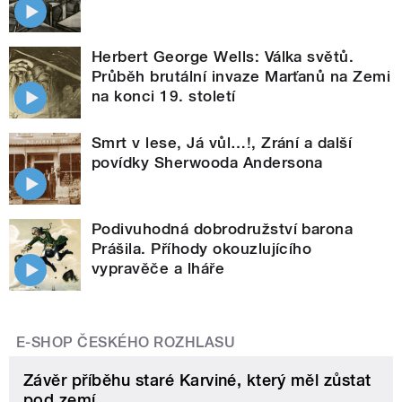
Herbert George Wells: Válka světů.
Průběh brutální invaze Marťanů na Zemi
na konci 19. století
Smrt v lese, Já vůl…!, Zrání a další
povídky Sherwooda Andersona
Podivuhodná dobrodružství barona
Prášila. Příhody okouzlujícího
vypravěče a lháře
E-SHOP ČESKÉHO ROZHLASU
Závěr příběhu staré Karviné, který měl zůstat
pod zemí