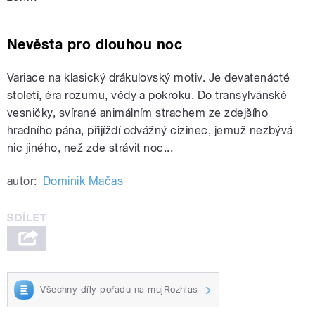
Nevěsta pro dlouhou noc
Variace na klasický drákulovský motiv. Je devatenácté
století, éra rozumu, vědy a pokroku. Do transylvánské
vesničky, svírané animálním strachem ze zdejšího
hradního pána, přijíždí odvážný cizinec, jemuž nezbývá
nic jiného, než zde strávit noc...
autor:
Dominik Mačas
Všechny díly pořadu na mujRozhlas