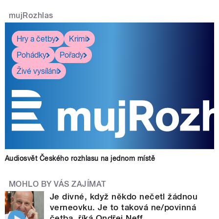
mujRozhlas
Hry a četby
Krimi
Pohádky
Pořady
Živé vysílání
Audiosvět Českého rozhlasu na jednom místě
MOHLO BY VÁS ZAJÍMAT
Je divné, když někdo nečetl žádnou
verneovku. Je to taková ne/povinná
četba, říká Ondřej Neff