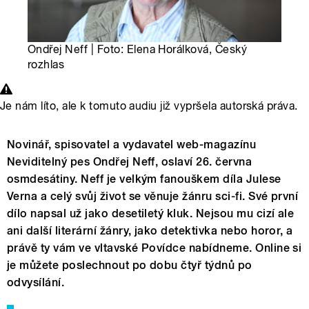
Ondřej Neff | Foto: Elena Horálková, Český
rozhlas
Je nám líto, ale k tomuto audiu již vypršela autorská práva.
Novinář, spisovatel a vydavatel web-magazínu
Neviditelný pes Ondřej Neff, oslaví 26. června
osmdesátiny. Neff je velkým fanouškem díla Julese
Verna a celý svůj život se věnuje žánru sci-fi. Své první
dílo napsal už jako desetiletý kluk. Nejsou mu cizí ale
ani další literární žánry, jako detektivka nebo horor, a
právě ty vám ve vltavské Povídce nabídneme. Online si
je můžete poslechnout po dobu čtyř týdnů po
odvysílání.