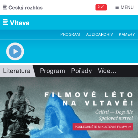
Přejít k hlavnímu obsahu
MENU
ŽIVĚ
PROGRAM
AUDIOARCHIV
KAMERY
Literatura
Program
Pořady
Více
…