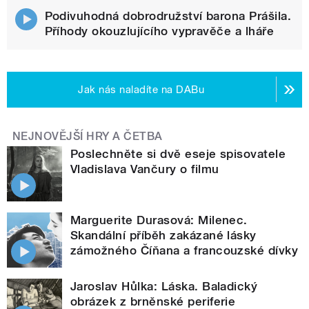
Podivuhodná dobrodružství barona Prášila.
Příhody okouzlujícího vypravěče a lháře
Jak nás naladíte na DABu
NEJNOVĚJŠÍ HRY A ČETBA
Poslechněte si dvě eseje spisovatele
Vladislava Vančury o filmu
Marguerite Durasová: Milenec.
Skandální příběh zakázané lásky
zámožného Číňana a francouzské dívky
Jaroslav Hůlka: Láska. Baladický
obrázek z brněnské periferie