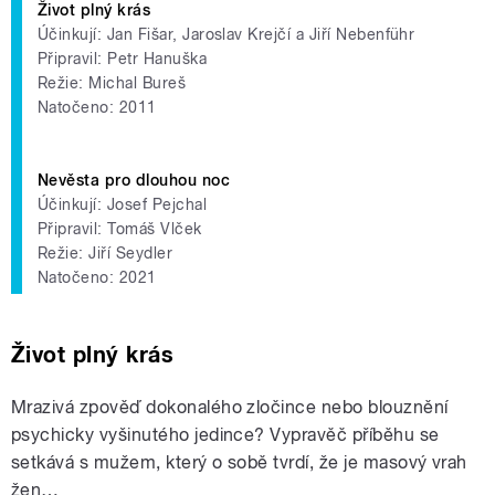
Život plný krás
Účinkují: Jan Fišar, Jaroslav Krejčí a Jiří Nebenführ
Připravil: Petr Hanuška
Režie: Michal Bureš
Natočeno: 2011
Nevěsta pro dlouhou noc
Účinkují: Josef Pejchal
Připravil: Tomáš Vlček
Režie: Jiří Seydler
Natočeno: 2021
Život plný krás
Mrazivá zpověď dokonalého zločince nebo blouznění
psychicky vyšinutého jedince? Vypravěč příběhu se
setkává s mužem, který o sobě tvrdí, že je masový vrah
žen…