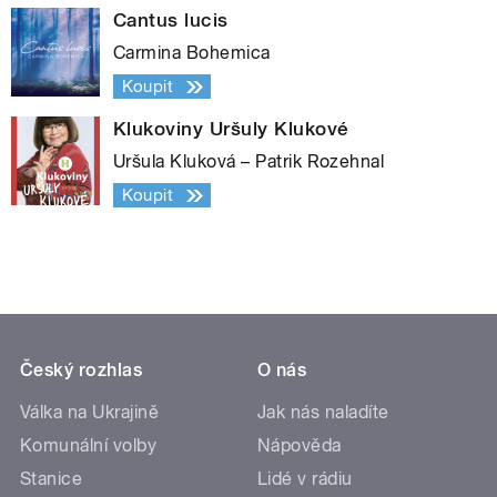
Cantus lucis
Carmina Bohemica
Koupit
Klukoviny Uršuly Klukové
Uršula Kluková – Patrik Rozehnal
Koupit
Český rozhlas
O nás
Válka na Ukrajině
Jak nás naladíte
Komunální volby
Nápověda
Stanice
Lidé v rádiu