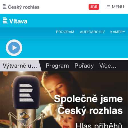
Přejít k hlavnímu obsahu
MENU
ŽIVĚ
PROGRAM
AUDIOARCHIV
KAMERY
Výtvarné umění
Program
Pořady
Více
…