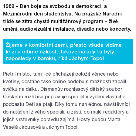
1989 – Den boje za svobodu a demokracii a
Mezinárodní den studentstva. Na pražské Národní
třídě se zítra chystá multižánrový program – živé
umění, audiovizuální instalace, divadlo nebo koncerty.
Žijeme v komfortní zemi, přesto všude vidíme
krizi a cítíme úzkost. Takové nálady tu byly
naposledy v baroku, říká Jáchym Topol
Pietní místo, kam lidé přicházejí položit věnce nebo
květiny, dostane také online podobu s možností zapálit
svíčku na dálku. Dismanův rozhlasový dětský soubor
Českého rozhlasu připravuje speciální vydání vlastního
podcastu Děti se ptají. Díky tomu nahlédnou návštěvníci
do natáčení živého speciálu a zjistí, co malé redaktory a
jejich vrstevníky opravdu zajímá. Hosty budou Marta
Veselá Jirousová a Jáchym Topol.