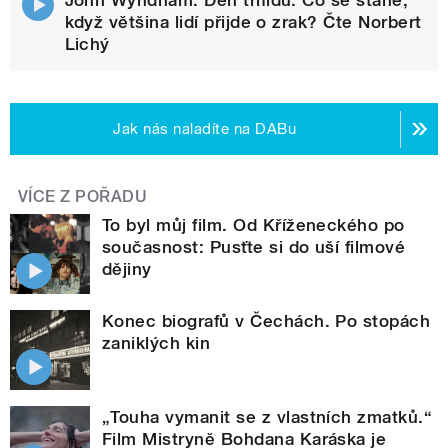
John Wyndham: Den trifidů. Co se stane,
když většina lidí přijde o zrak? Čte Norbert
Lichý
Jak nás naladíte na DABu
VÍCE Z POŘADU
To byl můj film. Od Kříženeckého po
současnost: Pusťte si do uší filmové
dějiny
Konec biografů v Čechách. Po stopách
zaniklých kin
„Touha vymanit se z vlastních zmatků.“
Film Mistryně Bohdana Karáska je