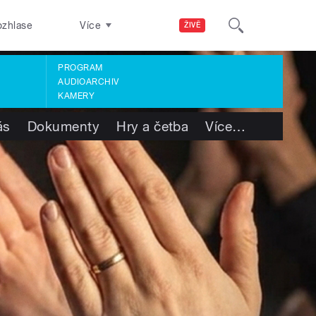
ozhlase
Více
ŽIVĚ
PROGRAM
AUDIOARCHIV
KAMERY
ás
Dokumenty
Hry a četba
Více
…