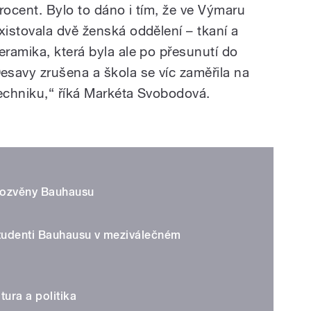
rocent. Bylo to dáno i tím, že ve Výmaru
xistovala dvě ženská oddělení – tkaní a
eramika, která byla ale po přesunutí do
esavy zrušena a škola se víc zaměřila na
echniku,“ říká Markéta Svobodová.
é ozvěny Bauhausu
tudenti Bauhausu v meziválečném
ura a politika