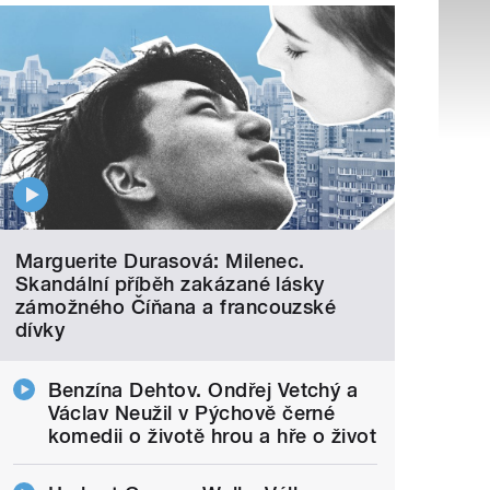
Marguerite Durasová: Milenec.
Skandální příběh zakázané lásky
zámožného Číňana a francouzské
dívky
Benzína Dehtov. Ondřej Vetchý a
Václav Neužil v Pýchově černé
komedii o životě hrou a hře o život