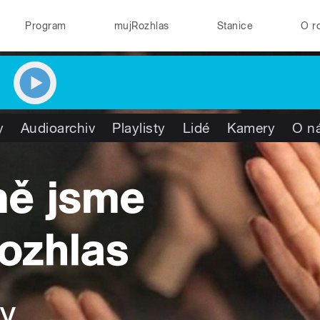
Program
mujRozhlas
Stanice
O r
y
Audioarchiv
Playlisty
Lidé
Kamery
O n