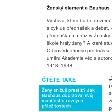
Ženský element a Bauhaus
Výstavu, která bude otevřená
a cyklus přednášek a debat, k
přednáška má název Ženský e
škole hrály ženy? A které st
Odpovědi přinese přednáška 
umění Akademie věd a autor
1918–1938.
„
p
Ženy snižují prestiž? Jak
s
Bauhaus dodržoval svůj
ž
manifest o rovných
příležitostech
p