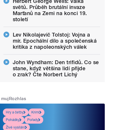
Herbert George Wells: Válka
světů. Průběh brutální invaze
Marťanů na Zemi na konci 19.
století
Lev Nikolajevič Tolstoj: Vojna a
mír. Epochální dílo a společenská
kritika z napoleonských válek
John Wyndham: Den trifidů. Co se
stane, když většina lidí přijde
o zrak? Čte Norbert Lichý
mujRozhlas
Hry a četby
Krimi
Pohádky
Pořady
Živé vysílání