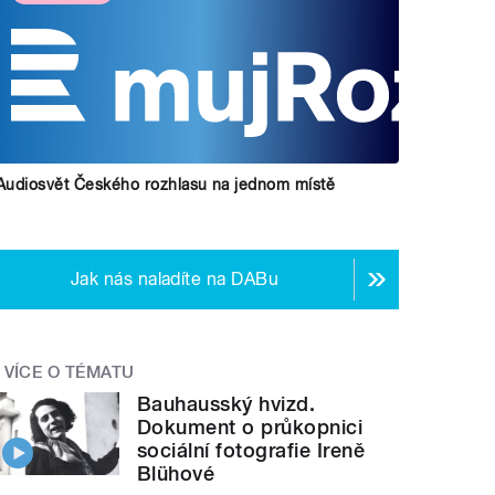
Audiosvět Českého rozhlasu na jednom místě
Jak nás naladíte na DABu
VÍCE O TÉMATU
Bauhausský hvizd.
Dokument o průkopnici
sociální fotografie Ireně
Blühové