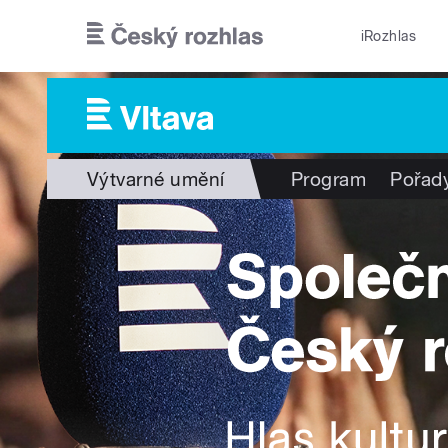
Přejít k hlavnímu obsahu
iRozhlas
Výtvarné umění
Program
Pořad