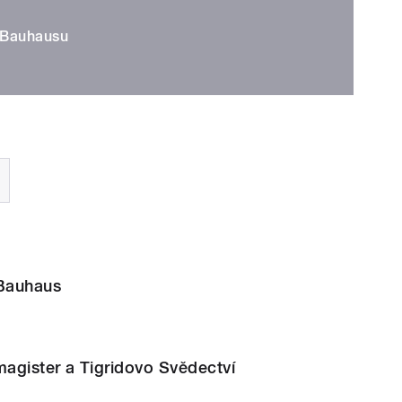
 Bauhausu
Bauhaus
magister a Tigridovo Svědectví