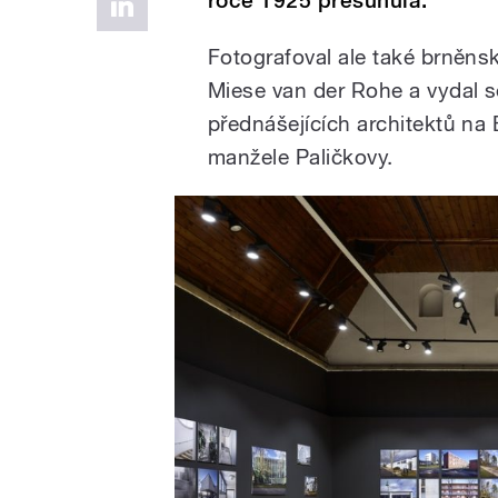
roce 1925 přesunula.
Fotografoval ale také brněns
Miese van der Rohe a vydal s
přednášejících architektů na 
manžele Paličkovy.