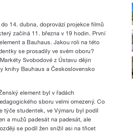
 do 14. dubna, doprovází projekce filmů
terý začíná 11. března v 19 hodin. První
lement a Bauhaus. Jakou roli na této
udentky se prosadily ve svém oboru?
Markéty Svobodové z Ústavu dějin
ky knihy Bauhaus a Československo
Ženský element byl v řadách
edagogického sboru velmi omezený. Co
e týče studentek, ve Výmaru byl podíl
en a mužů padesát na padesát, ale
ozději se podíl žen snížil asi na třicet