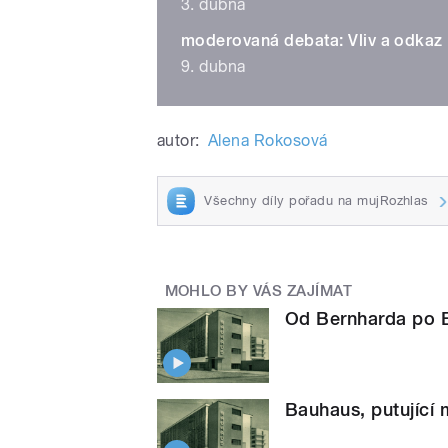
3. dubna
moderovaná debata: Vliv a odkaz
9. dubna
autor:
Alena Rokosová
Všechny díly pořadu na mujRozhlas
MOHLO BY VÁS ZAJÍMAT
Od Bernharda po 
Bauhaus, putující 