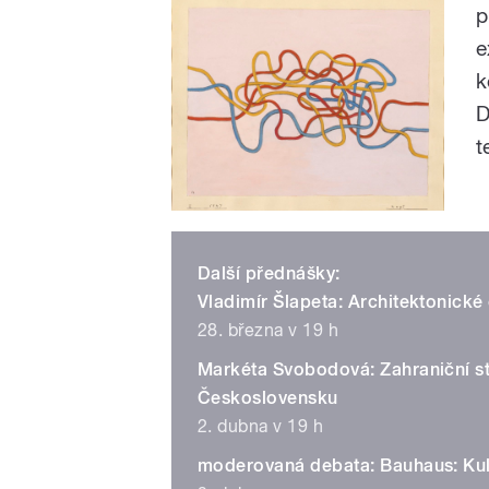
p
e
k
D
t
Další přednášky:
Vladimír Šlapeta: Architektonick
28. března v 19 h
Markéta Svobodová: Zahraniční s
Československu
2. dubna v 19 h
moderovaná debata: Bauhaus: Kult