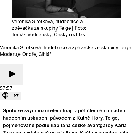
Veronika Sirotková, hudebnice a
zpěvačka ze skupiny Teige | Foto:
Tomáš Vodňanský
, Český rozhlas
Veronika Sirotková, hudebnice a zpěvačka ze skupiny Teige.
Moderuje Ondřej Cihlář
57:57
Spolu se svým manželem hrají v pětičlenném mladém
hudebním uskupení původem z Kutné Hory. Teige,
pojmenované podle kapitána české avantgardy Karla
Teigeho, vydalo své první album. Květiny nonstop záhy