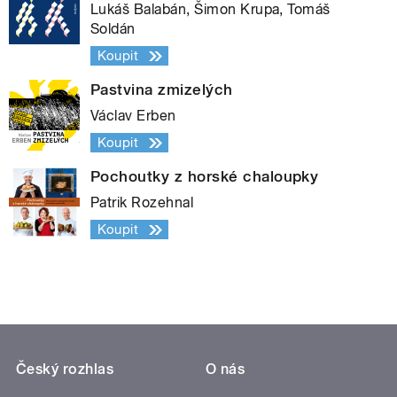
Lukáš Balabán, Šimon Krupa, Tomáš
Soldán
Koupit
Pastvina zmizelých
Václav Erben
Koupit
Pochoutky z horské chaloupky
Patrik Rozehnal
Koupit
Český rozhlas
O nás