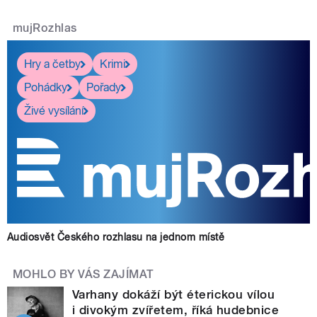
mujRozhlas
Hry a četby
Krimi
Pohádky
Pořady
Živé vysílání
Audiosvět Českého rozhlasu na jednom místě
MOHLO BY VÁS ZAJÍMAT
Varhany dokáží být éterickou vílou
i divokým zvířetem, říká hudebnice