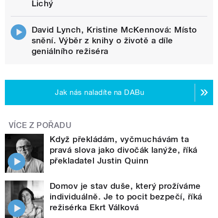
Lichý
David Lynch, Kristine McKennová: Místo
snění. Výběr z knihy o životě a díle
geniálního režiséra
Jak nás naladíte na DABu
VÍCE Z POŘADU
Když překládám, vyčmuchávám ta
pravá slova jako divočák lanýže, říká
překladatel Justin Quinn
Domov je stav duše, který prožíváme
individuálně. Je to pocit bezpečí, říká
režisérka Ekrt Válková