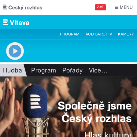
Přejít k hlavnímu obsahu
MENU
ŽIVĚ
PROGRAM
AUDIOARCHIV
KAMERY
Hudba
Program
Pořady
Více
…