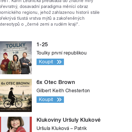
1961. Karin Lednická předkládá do značné míry
převratný, dosavadní paradigma měnící obraz
hornického regionu, jehož zahlazenou historii stále
překrývá tlustá vrstva mýtů a zakořeněných
stereotypů o „černé zemi a rudém kraji“.
1-25
Toulky první republikou
Koupit
6x Otec Brown
Gilbert Keith Chesterton
Koupit
Klukoviny Uršuly Klukové
Uršula Kluková – Patrik