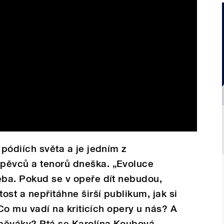
 pódiích světa a je jedním z
pěvců a tenorů dneška. „Evoluce
eba. Pokud se v opeře dít nebudou,
tost a nepřitáhne širší publikum, jak si
. Co mu vadí na kriticích opery u nás? A
pěváky? Ptá se Karolína Koubová.