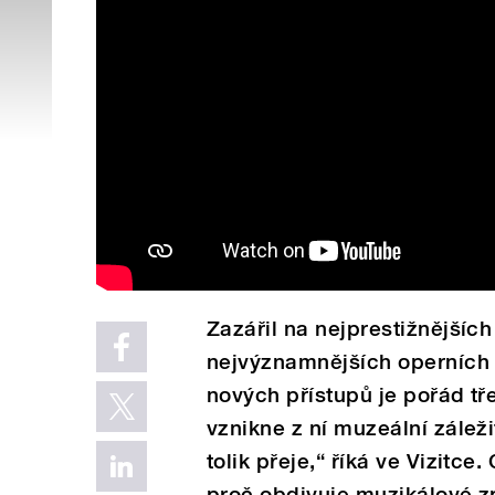
Zazářil na nejprestižnějších
nejvýznamnějších operních 
nových přístupů je pořád tř
vznikne z ní muzeální záleži
tolik přeje,“ říká ve Vizitce
proč obdivuje muzikálové z