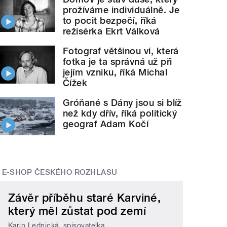
prožíváme individuálně. Je
to pocit bezpečí, říká
režisérka Ekrt Válková
Fotograf většinou ví, která
fotka je ta správná už při
jejím vzniku, říká Michal
Čížek
Gróňané s Dány jsou si blíž
než kdy dřív, říká politický
geograf Adam Kočí
E-SHOP ČESKÉHO ROZHLASU
Závěr příběhu staré Karviné,
který měl zůstat pod zemí
Karin Lednická, spisovatelka