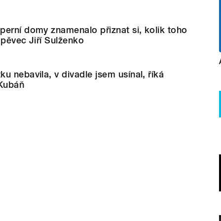
erní domy znamenalo přiznat si, kolik toho
 pěvec Jiří Sulženko
u nebavila, v divadle jsem usínal, říká
 Kubáň