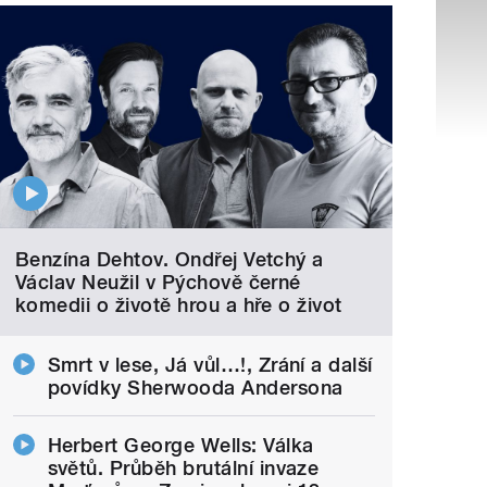
Benzína Dehtov. Ondřej Vetchý a
Václav Neužil v Pýchově černé
komedii o životě hrou a hře o život
Smrt v lese, Já vůl…!, Zrání a další
povídky Sherwooda Andersona
Herbert George Wells: Válka
světů. Průběh brutální invaze