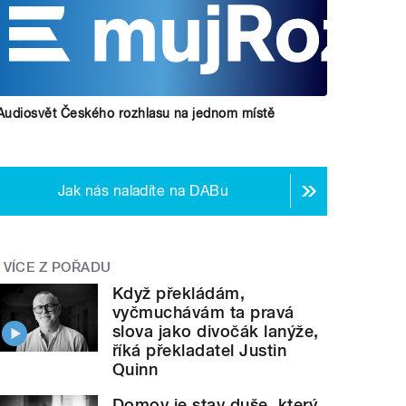
Audiosvět Českého rozhlasu na jednom místě
Jak nás naladíte na DABu
VÍCE Z POŘADU
Když překládám,
vyčmuchávám ta pravá
slova jako divočák lanýže,
říká překladatel Justin
Quinn
Domov je stav duše, který