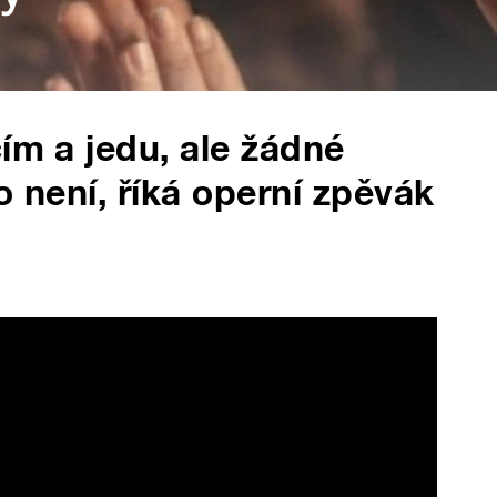
ím a jedu, ale žádné
o není, říká operní zpěvák