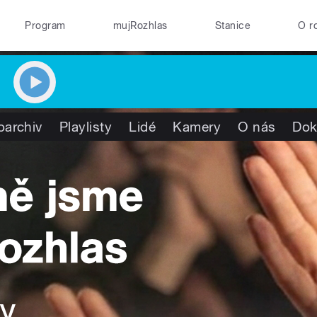
Program
mujRozhlas
Stanice
O r
oarchiv
Playlisty
Lidé
Kamery
O nás
Dok