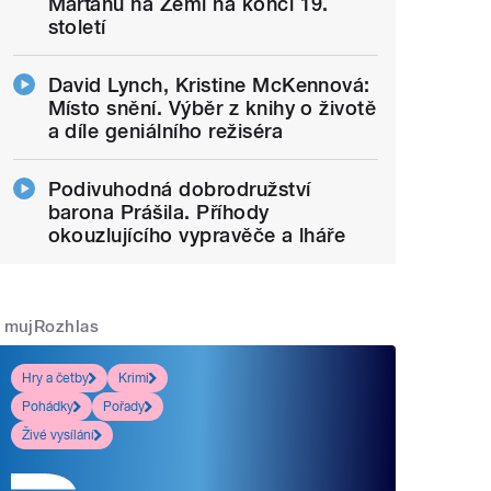
Marťanů na Zemi na konci 19.
století
David Lynch, Kristine McKennová:
Místo snění. Výběr z knihy o životě
a díle geniálního režiséra
Podivuhodná dobrodružství
barona Prášila. Příhody
okouzlujícího vypravěče a lháře
mujRozhlas
Hry a četby
Krimi
Pohádky
Pořady
Živé vysílání