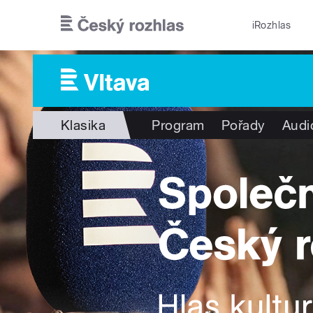
Přejít k hlavnímu obsahu
iRozhlas
Klasika
Program
Pořady
Audi