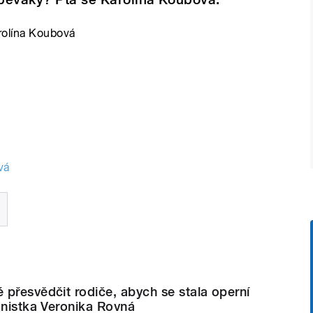
rolína Koubová
vá
přesvědčit rodiče, abych se stala operní
anistka Veronika Rovná