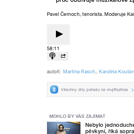
Pavel Černoch, tenorista. Moderuje Ka
58:11
autoři:
Martina Rasch
,
Karolína Koubo
Všechny díly pořadu na mujRozhlas
MOHLO BY VÁS ZAJÍMAT
Nebylo jednoduché 
pěvkyní, říká sopr