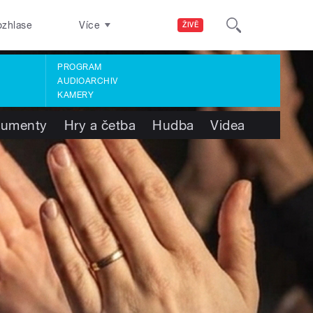
ozhlase
Více
ŽIVĚ
PROGRAM
AUDIOARCHIV
KAMERY
umenty
Hry a četba
Hudba
Videa