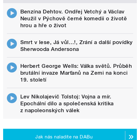
Benzína Dehtov. Ondřej Vetchý a Václav
Neužil v Pýchově černé komedii o životě
hrou a hře o život
Smrt v lese, Já vůl…!, Zrání a další povídky
Sherwooda Andersona
Herbert George Wells: Válka světů. Průběh
brutální invaze Marťanů na Zemi na konci
19. století
Lev Nikolajevič Tolstoj: Vojna a mír.
Epochální dílo a společenská kritika
z napoleonských válek
Jak nás naladíte na DABu