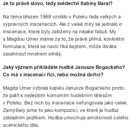
Je to právě slovo, tedy svědectví Sabiny Baral?
Na téma březen 1968 vzniklo v Polsku řada velkých a
výpravných inscenacích. Ale z velké míry se jednalo o
inscenace, které byly založeny na nějaké fabuli. My
s Magdou Umer máme za to, že právě přímá, konkrétní
formulace, která se navíc říká šeptem, může diváka
zasáhnout mnohem silněji.
Jaký význam přikládáte hudbě Janusze Bogackeho?
Co má v inscenaci říci, nebo možná doříci?
Magda Umer vybrala kapelu Janusze Bogackeho proto,
že patří k nejlepším komorním hudebním tělesům
v Polsku. Bez nich by inscenace nefungovala jako celek.
Zamýšlely jsme to jako kompozici, ve které je hudba
základním pojítkem. Hudba umocňuje emotivnost celého
scénického díla.