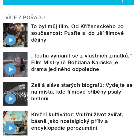
VÍCE Z POŘADU
To byl můj film. Od Kříženeckého po
současnost: Pusťte si do uší filmové
dějiny
„Touha vymanit se z vlastních zmatků.“
Film Mistryně Bohdana Karáska je
drama jediného odpoledne
Zašlá sláva starých biografů: Vydejte se
na místa, kde filmové příběhy psaly
historii
Knižní kultivátor: Vnitřní život zvířat,
básně jako nostalgický příliv a
encyklopedie porozumění