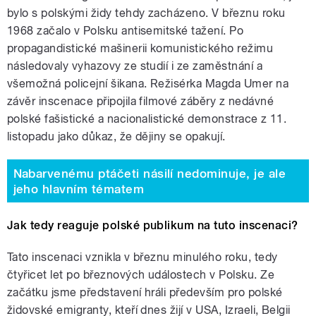
bylo s polskými židy tehdy zacházeno. V březnu roku
1968 začalo v Polsku antisemitské tažení. Po
propagandistické mašinerii komunistického režimu
následovaly vyhazovy ze studií i ze zaměstnání a
všemožná policejní šikana. Režisérka Magda Umer na
závěr inscenace připojila filmové záběry z nedávné
polské fašistické a nacionalistické demonstrace z 11.
listopadu jako důkaz, že dějiny se opakují.
Nabarvenému ptáčeti násilí nedominuje, je ale
jeho hlavním tématem
Jak tedy reaguje polské publikum na tuto inscenaci?
Tato inscenaci vznikla v březnu minulého roku, tedy
čtyřicet let po březnových událostech v Polsku. Ze
začátku jsme představení hráli především pro polské
židovské emigranty, kteří dnes žijí v USA, Izraeli, Belgii