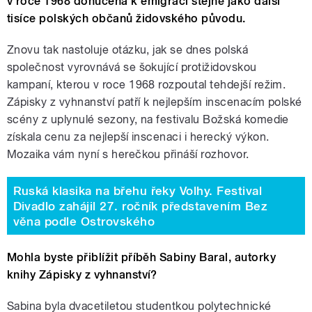
v roce 1968 donucená k emigraci stejně jako další
tisíce polských občanů židovského původu.
Znovu tak nastoluje otázku, jak se dnes polská
společnost vyrovnává se šokující protižidovskou
kampaní, kterou v roce 1968 rozpoutal tehdejší režim.
Zápisky z vyhnanství patří k nejlepším inscenacím polské
scény z uplynulé sezony, na festivalu Božská komedie
získala cenu za nejlepší inscenaci i herecký výkon.
Mozaika vám nyní s herečkou přináší rozhovor.
Ruská klasika na břehu řeky Volhy. Festival
Divadlo zahájil 27. ročník představením Bez
věna podle Ostrovského
Mohla byste přiblížit příběh Sabiny Baral, autorky
knihy Zápisky z vyhnanství?
Sabina byla dvacetiletou studentkou polytechnické