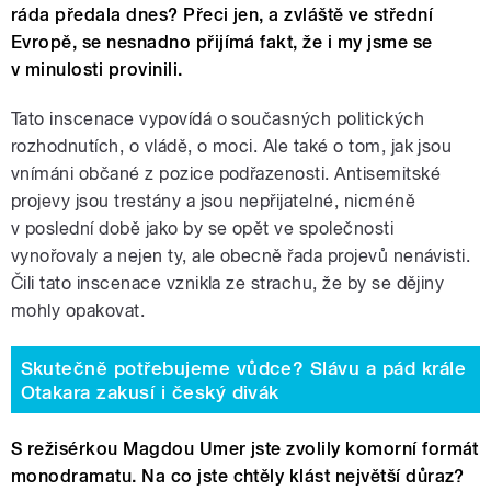
ráda předala dnes? Přeci jen, a zvláště ve střední
Evropě, se nesnadno přijímá fakt, že i my jsme se
v minulosti provinili.
Tato inscenace vypovídá o současných politických
rozhodnutích, o vládě, o moci. Ale také o tom, jak jsou
vnímáni občané z pozice podřazenosti. Antisemitské
projevy jsou trestány a jsou nepřijatelné, nicméně
v poslední době jako by se opět ve společnosti
vynořovaly a nejen ty, ale obecně řada projevů nenávisti.
Čili tato inscenace vznikla ze strachu, že by se dějiny
mohly opakovat.
Skutečně potřebujeme vůdce? Slávu a pád krále
Otakara zakusí i český divák
S režisérkou Magdou Umer jste zvolily komorní formát
monodramatu. Na co jste chtěly klást největší důraz?