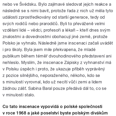
nebo ve Švédsku. Bylo zajímavé sledovat jejich reakce a
následně se s nimi bavit, protože řada z nich už měla tyto
události zprostředkovány od starší generace, tedy od
svých rodičů nebo prarodičů. Byli to převáženě velmi
vzdělaní lidé – vědci, profesoři a lékaři – kteří dnes svým
znalostmi a dovednostmi obohacují jiné země, protože
Polsko je vyhnalo. Následně jsme inscenaci začali uvádět
i pro školy. Byla jsem mile překvapena, že mladé
publikum během téměř dvouhodinového představení ani
nehleslo. Myslím, že inscenace Zápisky z vyhnanství má
v Polsku úspěch i proto, že ukazuje příběh vyprávěný
z pozice silnějšího, neporaženého, někoho, kdo se
s minulostí vyrovnal, kdo už necítí vůči zemi a lidem
žádnou zášť. Sabina Baral pouze předává dál to, co se
v minulosti stalo.
Co tato inscenace vypovídá o polské společnosti
v roce 1968 a jaké poselství byste polským divákům