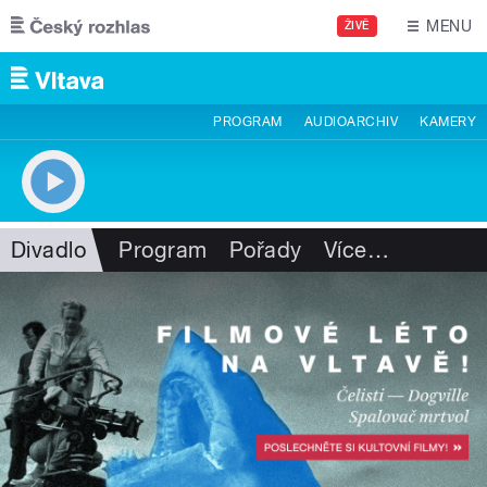
Přejít k hlavnímu obsahu
MENU
ŽIVĚ
PROGRAM
AUDIOARCHIV
KAMERY
Divadlo
Program
Pořady
Více
…