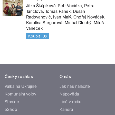
Jitka Škápíková, Petr Vodička, Petra
Tanclová, Tomáš Pánek, Dušan
Radovanovič, Ivan Malý, Ondřej Nováček,
Karolína Stegurová, Michal Dlouhý, Miloš
Vaněček
Koupit
Český rozhlas
O nás
Válka na Ukrajině
Jak nás naladíte
Komunální volby
Nápověda
Stanice
Lidé v rádiu
eShop
Kariéra