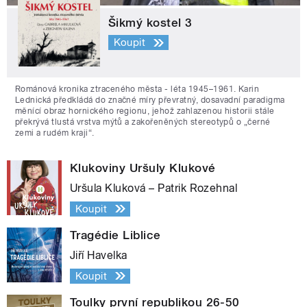
Šikmý kostel 3
Koupit
Románová kronika ztraceného města - léta 1945–1961. Karin
Lednická předkládá do značné míry převratný, dosavadní paradigma
měnící obraz hornického regionu, jehož zahlazenou historii stále
překrývá tlustá vrstva mýtů a zakořeněných stereotypů o „černé
zemi a rudém kraji“.
Klukoviny Uršuly Klukové
Uršula Kluková – Patrik Rozehnal
Koupit
Tragédie Liblice
Jiří Havelka
Koupit
Toulky první republikou 26-50