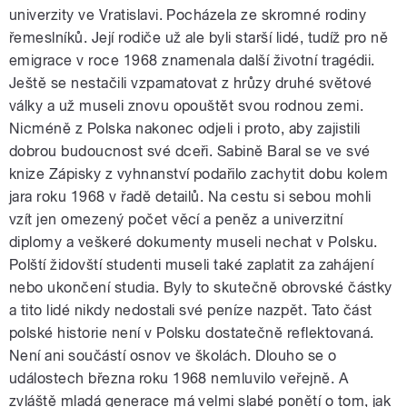
univerzity ve Vratislavi. Pocházela ze skromné rodiny
řemeslníků. Její rodiče už ale byli starší lidé, tudíž pro ně
emigrace v roce 1968 znamenala další životní tragédii.
Ještě se nestačili vzpamatovat z hrůzy druhé světové
války a už museli znovu opouštět svou rodnou zemi.
Nicméně z Polska nakonec odjeli i proto, aby zajistili
dobrou budoucnost své dceři. Sabině Baral se ve své
knize Zápisky z vyhnanství podařilo zachytit dobu kolem
jara roku 1968 v řadě detailů. Na cestu si sebou mohli
vzít jen omezený počet věcí a peněz a univerzitní
diplomy a veškeré dokumenty museli nechat v Polsku.
Polští židovští studenti museli také zaplatit za zahájení
nebo ukončení studia. Byly to skutečně obrovské částky
a tito lidé nikdy nedostali své peníze nazpět. Tato část
polské historie není v Polsku dostatečně reflektovaná.
Není ani součástí osnov ve školách. Dlouho se o
událostech března roku 1968 nemluvilo veřejně. A
zvláště mladá generace má velmi slabé ponětí o tom, jak