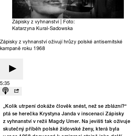
Zápisky z vyhnanství | Foto:
Katarzyna Kural-Sadowska
Zápisky z vyhnanství oživují hrůzy polské antisemitské
kampaně roku 1968
5:35
„Kolik utrpení dokáže člověk snést, než se zblázní?“
ptá se herečka Krystyna Janda v inscenaci Zápisky
z vyhnanství v režii Magdy Umer. Na jevišti tak oživuje
skutečný příběh polské židovské ženy, která byla