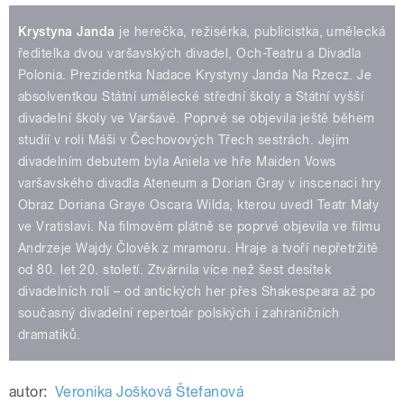
Krystyna Janda
je herečka, režisérka, publicistka, umělecká
ředitelka dvou varšavských divadel, Och-Teatru a Divadla
Polonia. Prezidentka Nadace Krystyny Janda Na Rzecz. Je
absolventkou Státní umělecké střední školy a Státní vyšší
divadelní školy ve Varšavě. Poprvé se objevila ještě během
studií v roli Máši v Čechovových Třech sestrách. Jejím
divadelním debutem byla Aniela ve hře Maiden Vows
varšavského divadla Ateneum a Dorian Gray v inscenaci hry
Obraz Doriana Graye Oscara Wilda, kterou uvedl Teatr Mały
ve Vratislavi. Na filmovém plátně se poprvé objevila ve filmu
Andrzeje Wajdy Člověk z mramoru. Hraje a tvoří nepřetržitě
od 80. let 20. století. Ztvárnila více než šest desítek
divadelních rolí – od antických her přes Shakespeara až po
současný divadelní repertoár polských i zahraničních
dramatiků.
autor:
Veronika Jošková Štefanová