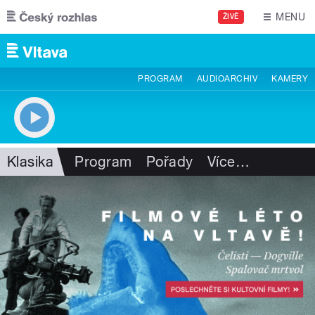
Přejít k hlavnímu obsahu
MENU
ŽIVĚ
PROGRAM
AUDIOARCHIV
KAMERY
Klasika
Program
Pořady
Více
…