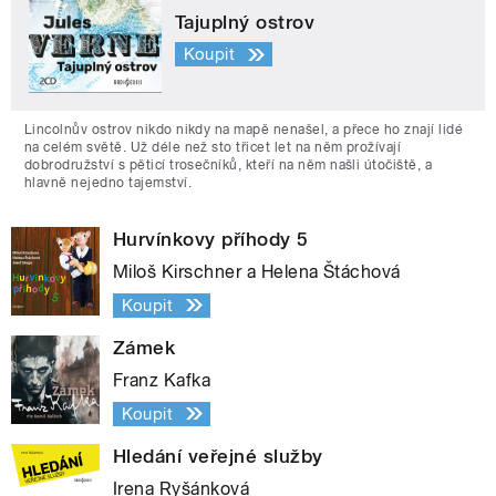
Tajuplný ostrov
Koupit
Lincolnův ostrov nikdo nikdy na mapě nenašel, a přece ho znají lidé
na celém světě. Už déle než sto třicet let na něm prožívají
dobrodružství s pěticí trosečníků, kteří na něm našli útočiště, a
hlavně nejedno tajemství.
Hurvínkovy příhody 5
Miloš Kirschner a Helena Štáchová
Koupit
Zámek
Franz Kafka
Koupit
Hledání veřejné služby
Irena Ryšánková