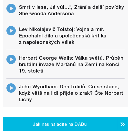
Smrt v lese, Já vůl…!, Zrání a další povídky
Sherwooda Andersona
Lev Nikolajevič Tolstoj: Vojna a mír.
Epochální dílo a společenská kritika
z napoleonských válek
Herbert George Wells: Válka světů. Průběh
brutální invaze Marťanů na Zemi na konci
19. století
John Wyndham: Den trifidů. Co se stane,
když většina lidí přijde o zrak? Čte Norbert
Lichý
Jak nás naladíte na DABu