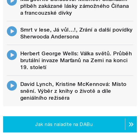
příběh zakázané lásky zámožného Číňana
a francouzské dívky
Smrt v lese, Já vůl…!, Zrání a další povídky
Sherwooda Andersona
Herbert George Wells: Válka světů. Průběh
brutální invaze Marťanů na Zemi na konci
19. století
David Lynch, Kristine McKennová: Místo
snění. Výběr z knihy o životě a díle
geniálního režiséra
Jak nás naladíte na DABu