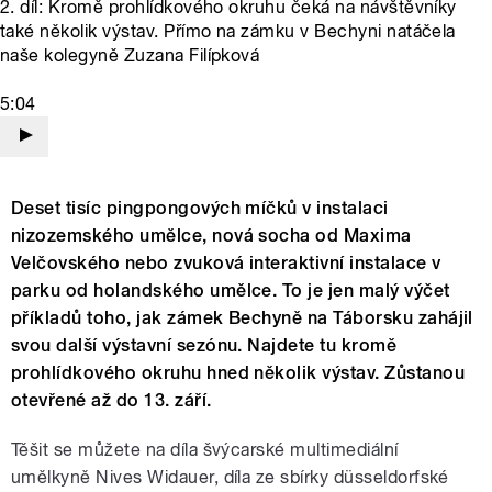
2. díl: Kromě prohlídkového okruhu čeká na návštěvníky
také několik výstav. Přímo na zámku v Bechyni natáčela
naše kolegyně Zuzana Filípková
5:04
Deset tisíc pingpongových míčků v instalaci
nizozemského umělce, nová socha od Maxima
Velčovského nebo zvuková interaktivní instalace v
parku od holandského umělce. To je jen malý výčet
příkladů toho, jak zámek Bechyně na Táborsku zahájil
svou další výstavní sezónu. Najdete tu kromě
prohlídkového okruhu hned několik výstav. Zůstanou
otevřené až do 13. září.
Těšit se můžete na díla švýcarské multimediální
umělkyně Nives Widauer, díla ze sbírky düsseldorfské