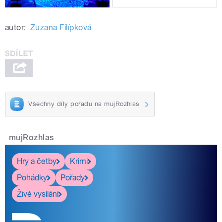
autor:
Zuzana Filípková
Všechny díly pořadu na mujRozhlas
mujRozhlas
Hry a četby
Krimi
Pohádky
Pořady
Živé vysílání