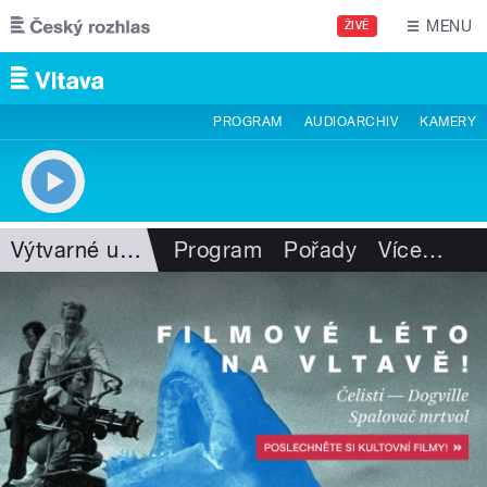
Přejít k hlavnímu obsahu
MENU
ŽIVĚ
PROGRAM
AUDIOARCHIV
KAMERY
Výtvarné umění
Program
Pořady
Více
…