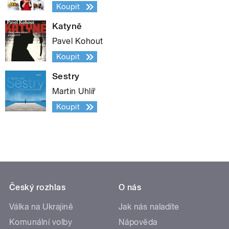
Koupit
Katyně
Pavel Kohout
Koupit
Sestry
Martin Uhlíř
Koupit
Český rozhlas
O nás
Válka na Ukrajině
Jak nás naladíte
Komunální volby
Nápověda