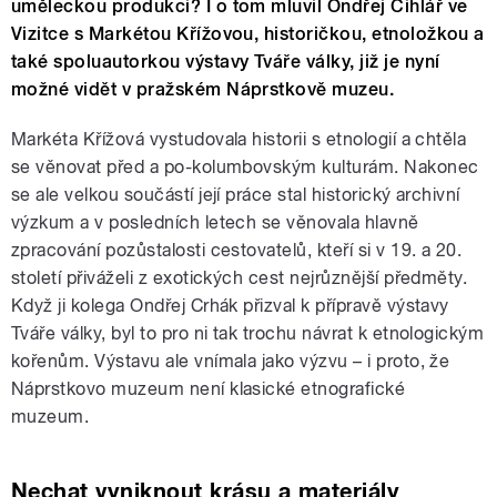
uměleckou produkci? I o tom mluvil Ondřej Cihlář ve
Vizitce s Markétou Křížovou, historičkou, etnoložkou a
také spoluautorkou výstavy Tváře války, již je nyní
možné vidět v pražském Náprstkově muzeu.
Markéta Křížová vystudovala historii s etnologií a chtěla
se věnovat před a po-kolumbovským kulturám. Nakonec
se ale velkou součástí její práce stal historický archivní
výzkum a v posledních letech se věnovala hlavně
zpracování pozůstalosti cestovatelů, kteří si v 19. a 20.
století přiváželi z exotických cest nejrůznější předměty.
Když ji kolega Ondřej Crhák přizval k přípravě výstavy
Tváře války, byl to pro ni tak trochu návrat k etnologickým
kořenům. Výstavu ale vnímala jako výzvu – i proto, že
Náprstkovo muzeum není klasické etnografické
muzeum.
Nechat vyniknout krásu a materiály