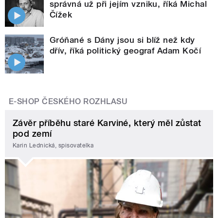
správná už při jejím vzniku, říká Michal
Čížek
Gróňané s Dány jsou si blíž než kdy
dřív, říká politický geograf Adam Kočí
E-SHOP ČESKÉHO ROZHLASU
Závěr příběhu staré Karviné, který měl zůstat
pod zemí
Karin Lednická, spisovatelka