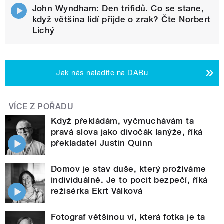
John Wyndham: Den trifidů. Co se stane,
když většina lidí přijde o zrak? Čte Norbert
Lichý
Jak nás naladíte na DABu
VÍCE Z POŘADU
Když překládám, vyčmuchávám ta
pravá slova jako divočák lanýže, říká
překladatel Justin Quinn
Domov je stav duše, který prožíváme
individuálně. Je to pocit bezpečí, říká
režisérka Ekrt Válková
Fotograf většinou ví, která fotka je ta