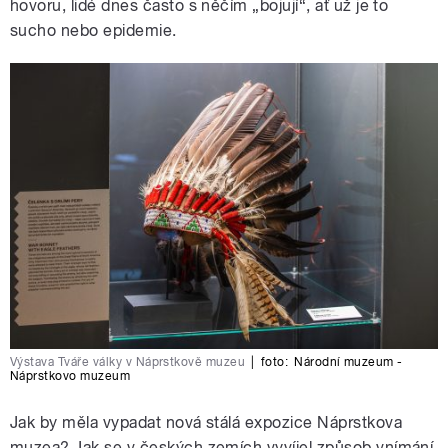
hovoru, lidé dnes často s něčím „bojují“, ať už je to
sucho nebo epidemie.
Výstava Tváře války v Náprstkově muzeu
|
foto:
Národní muzeum -
Náprstkovo muzeum
Jak by měla vypadat nová stálá expozice Náprstkova
muzea? Jak se v českých zemích vyvíjel způsob vnímání