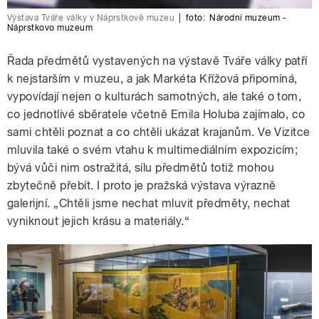
Výstava Tváře války v Náprstkově muzeu
|
foto:
Národní muzeum -
Náprstkovo muzeum
Řada předmětů vystavených na výstavě Tváře války patří
k nejstarším v muzeu, a jak Markéta Křížová připomíná,
vypovídají nejen o kulturách samotných, ale také o tom,
co jednotlivé sběratele včetně Emila Holuba zajímalo, co
sami chtěli poznat a co chtěli ukázat krajanům. Ve Vizitce
mluvila také o svém vtahu k multimediálním expozicím;
bývá vůči nim ostražitá, sílu předmětů totiž mohou
zbytečně přebít. I proto je pražská výstava výrazně
galerijní. „Chtěli jsme nechat mluvit předměty, nechat
vyniknout jejich krásu a materiály.“