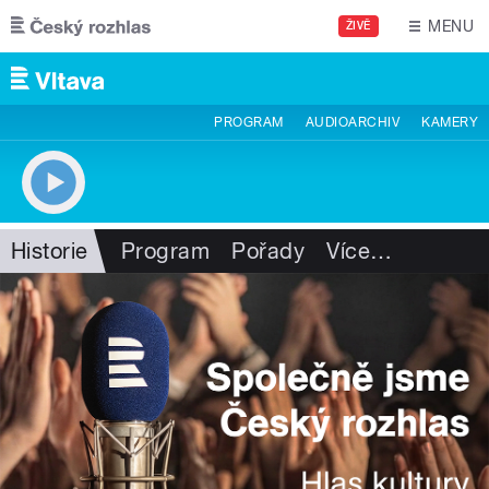
Přejít k hlavnímu obsahu
MENU
ŽIVĚ
PROGRAM
AUDIOARCHIV
KAMERY
Historie
Program
Pořady
Více
…