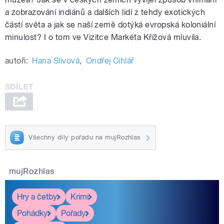
a zobrazování indiánů a dalších lidí z tehdy exotických
částí světa a jak se naší země dotýká evropská koloniální
minulost? I o tom ve Vizitce Markéta Křížová mluvila.
autoři:
Hana Slívová
,
Ondřej Cihlář
Všechny díly pořadu na mujRozhlas
mujRozhlas
Hry a četby
Krimi
Pohádky
Pořady