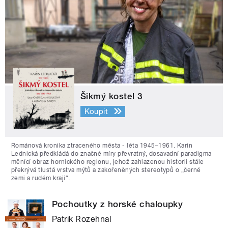
Šikmý kostel 3
Koupit
Románová kronika ztraceného města - léta 1945–1961. Karin
Lednická předkládá do značné míry převratný, dosavadní paradigma
měnící obraz hornického regionu, jehož zahlazenou historii stále
překrývá tlustá vrstva mýtů a zakořeněných stereotypů o „černé
zemi a rudém kraji“.
Pochoutky z horské chaloupky
Patrik Rozehnal