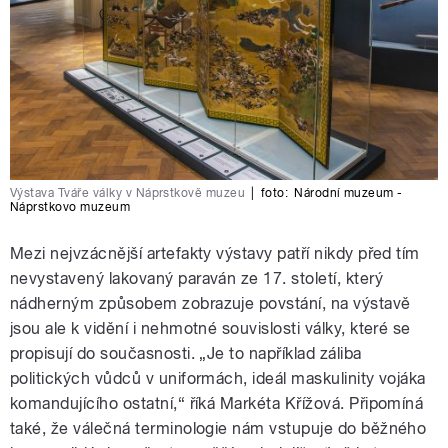
Výstava Tváře války v Náprstkově muzeu
|
foto:
Národní muzeum -
Náprstkovo muzeum
Mezi nejvzácnější artefakty výstavy patří nikdy před tím
nevystavený lakovaný paraván ze 17. století, který
nádherným způsobem zobrazuje povstání, na výstavě
jsou ale k vidění i nehmotné souvislosti války, které se
propisují do současnosti. „Je to například záliba
politických vůdců v uniformách, ideál maskulinity vojáka
komandujícího ostatní,“ říká Markéta Křížová. Připomíná
také, že válečná terminologie nám vstupuje do běžného