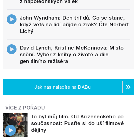
z napoleonských válek
John Wyndham: Den trifidů. Co se stane,
když většina lidí přijde o zrak? Čte Norbert
Lichý
David Lynch, Kristine McKennová: Místo
snění. Výběr z knihy o životě a díle
geniálního režiséra
Jak nás naladíte na DABu
VÍCE Z POŘADU
To byl můj film. Od Kříženeckého po
současnost: Pusťte si do uší filmové
dějiny