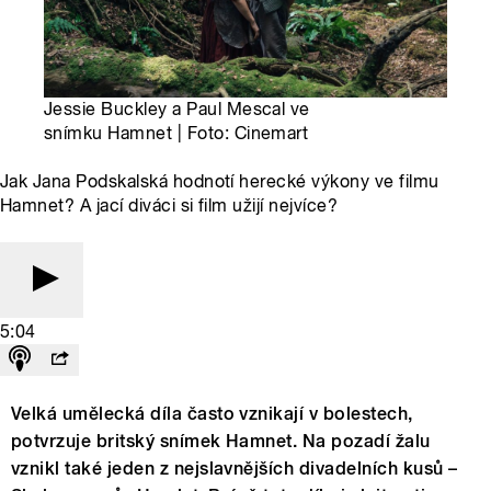
Jessie Buckley a Paul Mescal ve
snímku Hamnet | Foto: Cinemart
Jak Jana Podskalská hodnotí herecké výkony ve filmu
Hamnet? A jací diváci si film užijí nejvíce?
5:04
Velká umělecká díla často vznikají v bolestech,
potvrzuje britský snímek Hamnet. Na pozadí žalu
vznikl také jeden z nejslavnějších divadelních kusů –⁠⁠⁠⁠⁠⁠