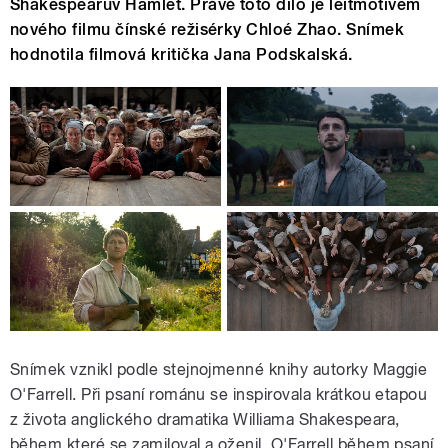
Shakespearův Hamlet. Právě toto dílo je leitmotivem
nového filmu čínské režisérky Chloé Zhao. Snímek
hodnotila filmová kritička Jana Podskalská.
Snímek vznikl podle stejnojmenné knihy autorky Maggie
O'Farrell. Při psaní románu se inspirovala krátkou etapou
z života anglického dramatika Williama Shakespeara,
během které se zamiloval a oženil. O'Farrell během psaní