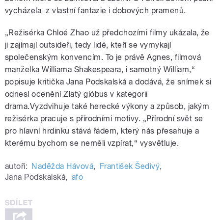
vycházela z vlastní fantazie i dobových pramenů.
„Režisérka Chloé Zhao už předchozími filmy ukázala, že
ji zajímají outsideři, tedy lidé, kteří se vymykají
společenským konvencím. To je právě Agnes, filmová
manželka Williama Shakespeara, i samotný William,“
popisuje kritička Jana Podskalská a dodává, že snímek si
odnesl ocenění Zlatý glóbus v kategorii
drama.
Vyzdvihuje
také herecké výkony a způsob, jakým
režisérka pracuje s přírodními motivy.
„
Přírodní svět se
pro hlavní hrdinku stává řádem, který nás přesahuje a
kterému bychom se neměli vzpírat,
“ vysvětluje.
autoři:
Naděžda Hávová
,
František Šedivý
,
Jana Podskalská
,
afo