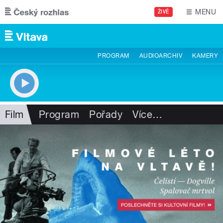
Přejít k hlavnímu obsahu
MENU
ŽIVĚ
PROGRAM
AUDIOARCHIV
KAMERY
Film
Program
Pořady
Více
…