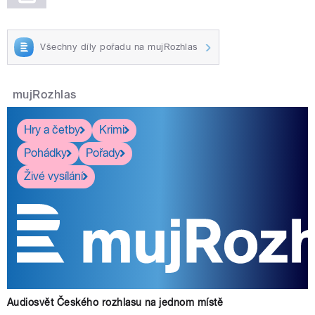
Všechny díly pořadu na mujRozhlas
mujRozhlas
Hry a četby
Krimi
Pohádky
Pořady
Živé vysílání
Audiosvět Českého rozhlasu na jednom místě