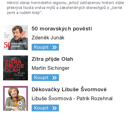
měnící obraz hornického regionu, jehož zahlazenou historii stále
překrývá tlustá vrstva mýtů a zakořeněných stereotypů o „černé
zemi a rudém kraji“.
50 moravských pověstí
Zdeněk Junák
Koupit
Zítra přijde Olah
Martin Sichinger
Koupit
Děkovačky Libuše Švormové
Libuše Švormová - Patrik Rozehnal
Koupit