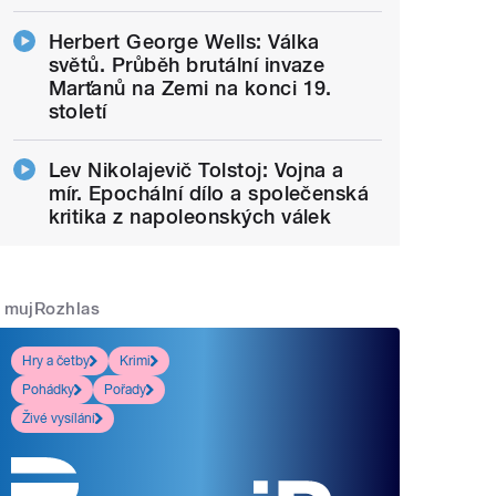
Herbert George Wells: Válka
světů. Průběh brutální invaze
Marťanů na Zemi na konci 19.
století
Lev Nikolajevič Tolstoj: Vojna a
mír. Epochální dílo a společenská
kritika z napoleonských válek
mujRozhlas
Hry a četby
Krimi
Pohádky
Pořady
Živé vysílání