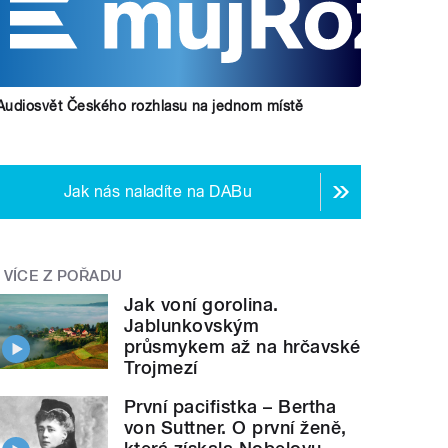
Audiosvět Českého rozhlasu na jednom místě
Jak nás naladíte na DABu
VÍCE Z POŘADU
Jak voní gorolina.
Jablunkovským
průsmykem až na hrčavské
Trojmezí
První pacifistka – Bertha
von Suttner. O první ženě,