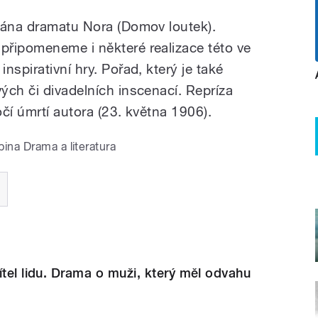
vána dramatu Nora (Domov loutek).
řipomeneme i některé realizace této ve
nspirativní hry. Pořad, který je také
ých či divadelních inscenací. Repríza
očí úmrtí autora (23. května 1906).
pina Drama a literatura
ítel lidu. Drama o muži, který měl odvahu