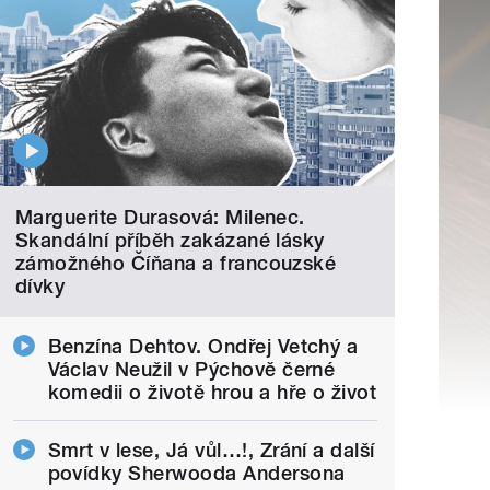
Marguerite Durasová: Milenec.
Skandální příběh zakázané lásky
zámožného Číňana a francouzské
dívky
Benzína Dehtov. Ondřej Vetchý a
Václav Neužil v Pýchově černé
komedii o životě hrou a hře o život
Smrt v lese, Já vůl…!, Zrání a další
povídky Sherwooda Andersona