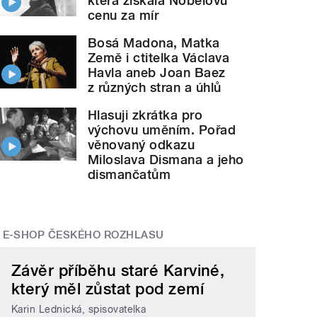
která získala Nobelovu
cenu za mír
Bosá Madona, Matka
Země i ctitelka Václava
Havla aneb Joan Baez
z různých stran a úhlů
Hlasuji zkrátka pro
výchovu uměním. Pořad
věnovaný odkazu
Miloslava Dismana a jeho
dismančatům
E-SHOP ČESKÉHO ROZHLASU
Závěr příběhu staré Karviné,
který měl zůstat pod zemí
Karin Lednická, spisovatelka