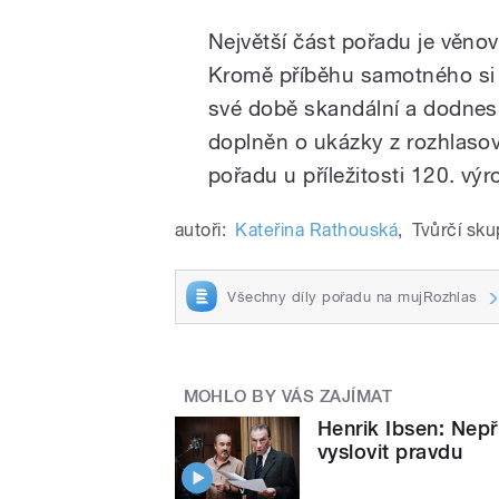
Největší část pořadu je věno
Kromě příběhu samotného si p
své době skandální a dodnes i
doplněn o ukázky z rozhlasov
pořadu u příležitosti 120. výr
autoři:
Kateřina Rathouská
,
Tvůrčí sku
Všechny díly pořadu na mujRozhlas
MOHLO BY VÁS ZAJÍMAT
Henrik Ibsen: Nepř
vyslovit pravdu