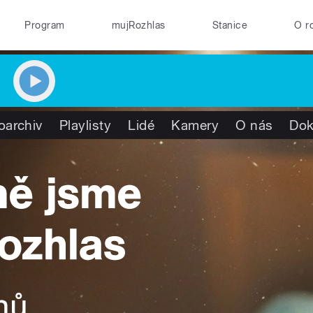
Program
mujRozhlas
Stanice
O r
oarchiv
Playlisty
Lidé
Kamery
O nás
Do