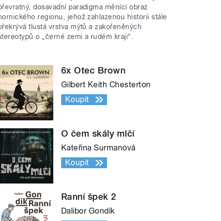
převratný, dosavadní paradigma měnící obraz
hornického regionu, jehož zahlazenou historii stále
překrývá tlustá vrstva mýtů a zakořeněných
stereotypů o „černé zemi a rudém kraji“.
6x Otec Brown
Gilbert Keith Chesterton
Koupit
O čem skály mlčí
Kateřina Surmanová
Koupit
Ranní špek 2
Dalibor Gondík