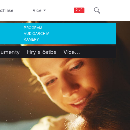
ozhlase
Více
ŽIVĚ
PROGRAM
AUDIOARCHIV
KAMERY
kumenty
Hry a četba
Více
…