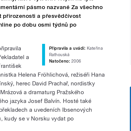
umentární pásmo nazvané Za všechno
 přirozenosti a přesvědčivost
online po dobu osmi týdnů po
řipravila
Připravila a uvádí:
Kateřina
Rathouská
řekladatel a
Natočeno:
2006
František
nistka Helena Fröhlichová, režiséři Hana
ínský, herec David Prachař, nordistky
a Mrázová a dramaturg Pražského
ého jazyka Josef Balvín. Hosté také
 překladech a uvedeních Ibsenových
pů, kudy se v Norsku vydat po