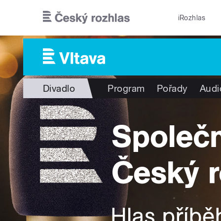
Přejít k hlavnímu obsahu
iRozhlas
Divadlo
Program
Pořady
Audi