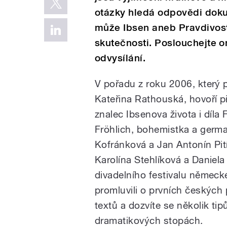
otázky hledá odpovědi dok
může Ibsen aneb Pravdivost
skutečnosti. Poslouchejte 
odvysílání.
V pořadu z roku 2006, který p
Kateřina Rathouská, hovoří p
znalec Ibsenova života i díla 
Fröhlich, bohemistka a germa
Kofránková a Jan Antonín Pit
Karolína Stehlíková a Daniel
divadelního festivalu německ
promluvili o prvních českých
textů a dozvíte se několik ti
dramatikových stopách.