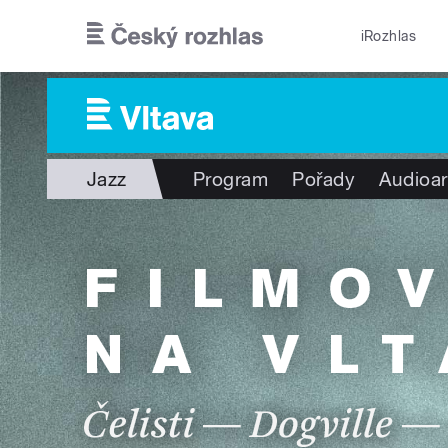
Přejít k hlavnímu obsahu
iRozhlas
Jazz
Program
Pořady
Audioar