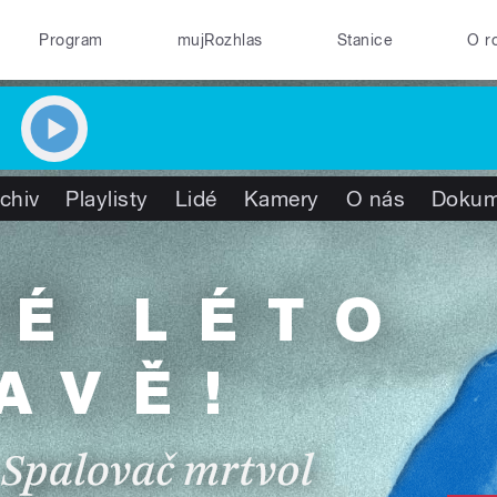
Program
mujRozhlas
Stanice
O r
chiv
Playlisty
Lidé
Kamery
O nás
Dokum