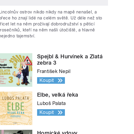
Lincolnův ostrov nikdo nikdy na mapě nenašel, a
přece ho znají lidé na celém světě. Už déle než sto
třicet let na něm prožívají dobrodružství s pěticí
trosečníků, kteří na něm našli útočiště, a hlavně
nejedno tajemství.
Spejbl & Hurvínek a Zlatá
zebra 3
František Nepil
Koupit
Elbe, velká řeka
Luboš Palata
Koupit
Hornické vdovy