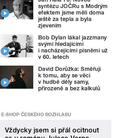
syntézu JOČRu s Modrým
efektem jsme měli doma
ještě za tepla a byla
zjevením
Bob Dylan lákal jazzmany
svými hledajícími
i nacházejícími písněmi už
v 60. letech
David Dorůžka: Směřuji
k tomu, aby se věci
v hudbě děly samy,
přirozeně a bez kalkulů
E-SHOP ČESKÉHO ROZHLASU
Vždycky jsem si přál ocitnout