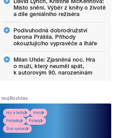
David Lynch, Kristine McKennová:
Místo snění. Výběr z knihy o životě
a díle geniálního režiséra
Podivuhodná dobrodružství
barona Prášila. Příhody
okouzlujícího vypravěče a lháře
Milan Uhde: Zjasněná noc. Hra
o muži, který neuměl spát,
k autorovým 90. narozeninám
mujRozhlas
Hry a četby
Krimi
Pohádky
Pořady
Živé vysílání