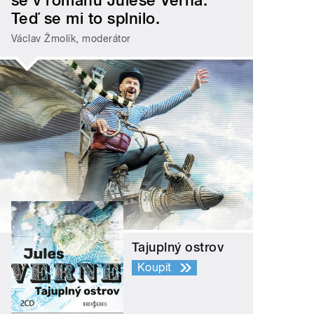
se v románu Julese Verna.
Teď se mi to splnilo.
Václav Žmolík, moderátor
Tajuplný ostrov
Koupit