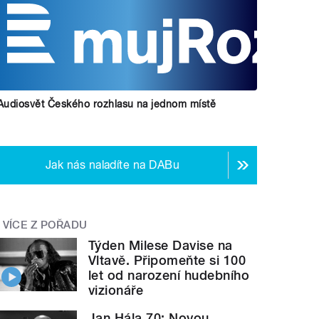
Audiosvět Českého rozhlasu na jednom místě
Jak nás naladíte na DABu
VÍCE Z POŘADU
Týden Milese Davise na
Vltavě. Připomeňte si 100
let od narození hudebního
vizionáře
Jan Hála 70: Novou