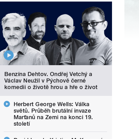
Benzína Dehtov. Ondřej Vetchý a
Václav Neužil v Pýchově černé
komedii o životě hrou a hře o život
Herbert George Wells: Válka
světů. Průběh brutální invaze
Marťanů na Zemi na konci 19.
století