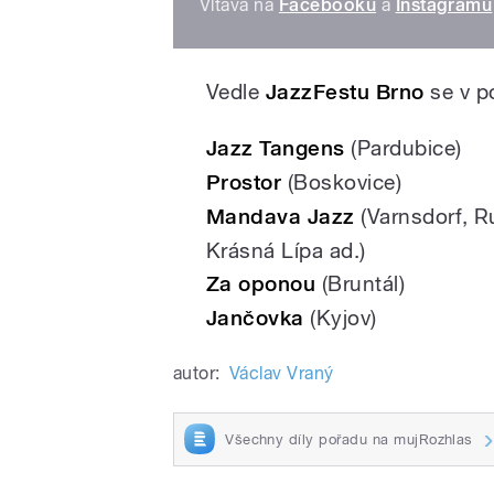
Vltava na
Facebooku
a
Instagramu
Vedle
JazzFestu Brno
se v p
Jazz Tangens
(Pardubice)
Prostor
(Boskovice)
Mandava Jazz
(Varnsdorf, R
Krásná Lípa ad.)
Za oponou
(Bruntál)
Jančovka
(Kyjov)
autor:
Václav Vraný
Všechny díly pořadu na mujRozhlas