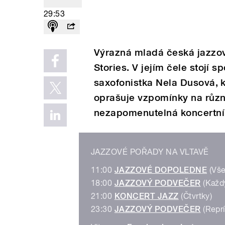
29:53
Výrazná mladá česká jazzov
Stories. V jejím čele stojí 
saxofonistka Nela Dusová, 
oprašuje vzpomínky na různ
nezapomenutelná koncertní
JAZZOVÉ POŘADY NA VLTAVĚ
11:00
JAZZOVÉ DOPOLEDNE
(Vše
18:00
JAZZOVÝ PODVEČER
(Každ
21:00
KONCERT JAZZ
(Čtvrtky)
23:30
JAZZOVÝ PODVEČER
(Reprí