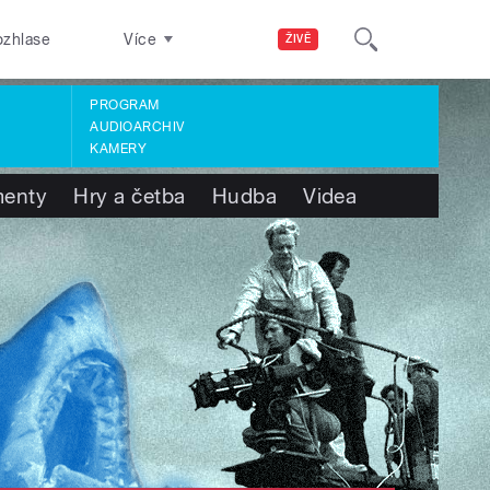
ozhlase
Více
ŽIVĚ
PROGRAM
AUDIOARCHIV
KAMERY
enty
Hry a četba
Hudba
Videa