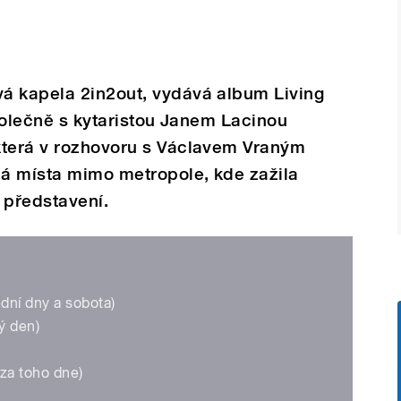
á kapela 2in2out, vydává album Living
společně s kytaristou Janem Lacinou
která v rozhovoru s Václavem Vraným
á místa mimo metropole, kde zažila
 představení.
dní dny a sobota)
ý den)
za toho dne)