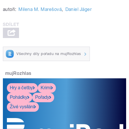
autoři:
Milena M. Marešová
,
Daniel Jäger
Všechny díly pořadu na mujRozhlas
mujRozhlas
Hry a četby
Krimi
Pohádky
Pořady
Živé vysílání