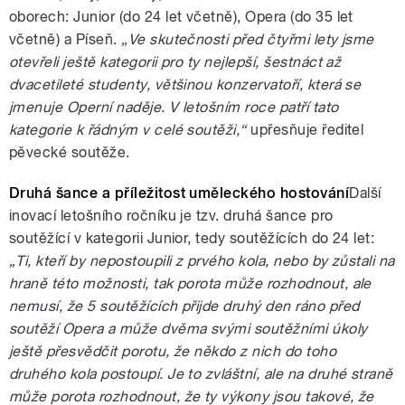
oborech: Junior (do 24 let včetně), Opera (do 35 let
včetně) a Píseň.
„Ve skutečnosti před čtyřmi lety jsme
otevřeli ještě kategorii pro ty nejlepší, šestnáct až
dvacetileté studenty, většinou konzervatoří, která se
jmenuje Operní naděje. V letošním roce patří tato
kategorie k řádným v celé soutěži,“
upřesňuje ředitel
pěvecké soutěže.
Druhá šance a příležitost uměleckého hostování
Další
inovací letošního ročníku je tzv. druhá šance pro
soutěžící v kategorii Junior, tedy soutěžících do 24 let:
„Ti, kteří by nepostoupili z prvého kola, nebo by zůstali na
hraně této možnosti, tak porota může rozhodnout, ale
nemusí, že 5 soutěžících přijde druhý den ráno před
soutěží Opera a může dvěma svými soutěžními úkoly
ještě přesvědčit porotu, že někdo z nich do toho
druhého kola postoupí. Je to zvláštní, ale na druhé straně
může porota rozhodnout, že ty výkony jsou takové, že