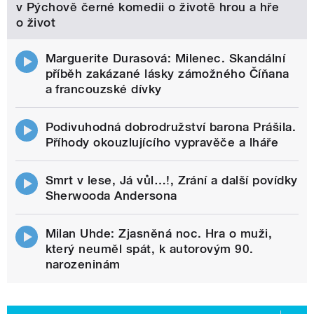
v Pýchově černé komedii o životě hrou a hře
o život
Marguerite Durasová: Milenec. Skandální
příběh zakázané lásky zámožného Číňana
a francouzské dívky
Podivuhodná dobrodružství barona Prášila.
Příhody okouzlujícího vypravěče a lháře
Smrt v lese, Já vůl…!, Zrání a další povídky
Sherwooda Andersona
Milan Uhde: Zjasněná noc. Hra o muži,
který neuměl spát, k autorovým 90.
narozeninám