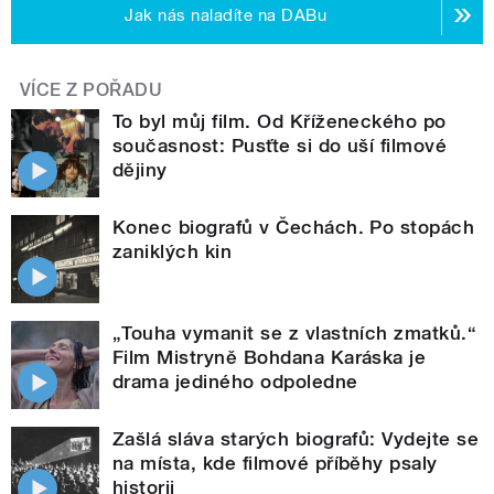
Jak nás naladíte na DABu
VÍCE Z POŘADU
To byl můj film. Od Kříženeckého po
současnost: Pusťte si do uší filmové
dějiny
Konec biografů v Čechách. Po stopách
zaniklých kin
„Touha vymanit se z vlastních zmatků.“
Film Mistryně Bohdana Karáska je
drama jediného odpoledne
Zašlá sláva starých biografů: Vydejte se
na místa, kde filmové příběhy psaly
historii