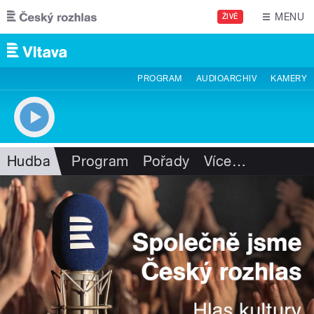
Přejít k hlavnímu obsahu
MENU
ŽIVĚ
PROGRAM
AUDIOARCHIV
KAMERY
Hudba
Program
Pořady
Více
…