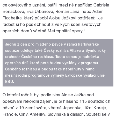
celosvětového uznání, patřili mezi ně například Gabriela
Beňačková, Eva Urbanová, Roman Janál nebo Adam
Plachetka, který působí Aloisu Ježkovi potěšení: „Je
radost si ho poslechnout z velkých scén světových
operních domů včetně Metropolitní opery.“
Jednu z cen pro mladého pěvce v rámci karlovarské
soutěže uděluje také Český rozhlas Vltava a Symfonický
orchestr Českého rozhlasu. Touto cenou je nahrávka
operních árií, které poté budou vysílány v programu
Českého rozhlasu a budou také nabídnuty v rámci
mezinárodní programové výměny Evropské vysílací unie
EBU.
O letošní ročník byl podle slov Aloise Ježka nad
očekávání rekordní zájem, je přihlášeno 115 soutěžících
pěvců z 19 zemí světa, včetně Japonska, Jižní Koreje,
Francie, Číny, Ameriky, Slovinska a dalších. Soutěží se v