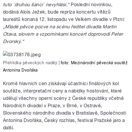
tuto ´druhou šanci´ nevyhlásí.“
Poslední novinkou,
dodává Alois Ježek, bude repríza koncertu vítězů
laureátů konaná 12. listopadu ve Velkém divadle v Plzni:
„Mladé pěvce pozve na scénu ředitel divadla Martin
Otava, slovem a vzpomínkami koncert doprovodí Peter
Dvorský.“
Přehlídka pěveckých nadějí
|
foto: Mezinárodní pěvecká soutěž
Antonína Dvořáka
Kromě hlavních cen získávají účastníci finálových kol
soutěže, interpretační ceny a nabídky hostování, které
udělují všechny operní scény z České republiky včetně
Národních divadel v Praze, v Brně, v Ostravě,
Slovenského národního divadla v Bratislavě, Společnosti
Antonína Dvořáka, Český rozhlas, festival Pražské jaro a
další.