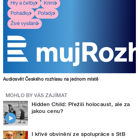
Hry a četby
Krimi
Pohádky
Pořady
Živé vysílání
Audiosvět Českého rozhlasu na jednom místě
MOHLO BY VÁS ZAJÍMAT
Hidden Child: Přežili holocaust, ale za
jakou cenu?
I křivé obvinění ze spolupráce s StB