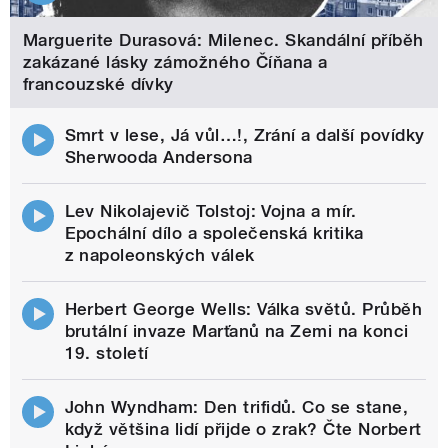
Marguerite Durasová: Milenec. Skandální příběh
zakázané lásky zámožného Číňana a
francouzské dívky
Smrt v lese, Já vůl…!, Zrání a další povídky
Sherwooda Andersona
Lev Nikolajevič Tolstoj: Vojna a mír.
Epochální dílo a společenská kritika
z napoleonských válek
Herbert George Wells: Válka světů. Průběh
brutální invaze Marťanů na Zemi na konci
19. století
John Wyndham: Den trifidů. Co se stane,
když většina lidí přijde o zrak? Čte Norbert