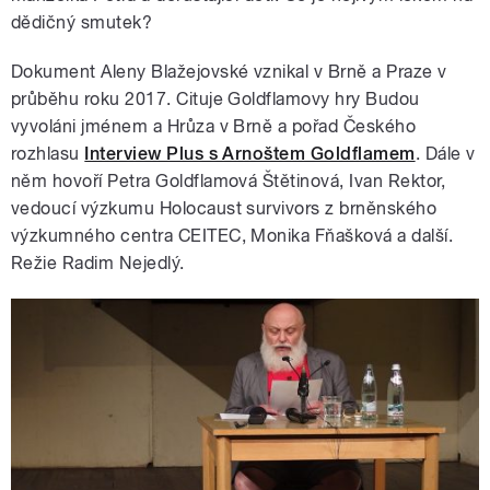
dědičný smutek?
Dokument Aleny Blažejovské vznikal v Brně a Praze v
průběhu roku 2017. Cituje Goldflamovy hry Budou
vyvoláni jménem a Hrůza v Brně a pořad Českého
rozhlasu
Interview Plus s Arnoštem Goldflamem
. Dále v
něm hovoří Petra Goldflamová Štětinová, Ivan Rektor,
vedoucí výzkumu Holocaust survivors z brněnského
výzkumného centra CEITEC, Monika Fňašková a další.
Režie Radim Nejedlý.