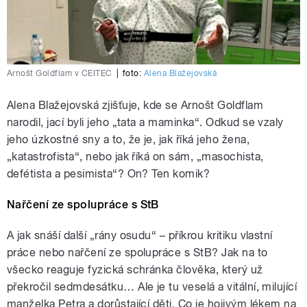
Arnošt Goldflam v CEITEC
|
foto:
Alena Blažejovská
Alena Blažejovská zjišťuje, kde se Arnošt Goldflam
narodil, jací byli jeho „tata a maminka“. Odkud se vzaly
jeho úzkostné sny a to, že je, jak říká jeho žena,
„katastrofista“, nebo jak říká on sám, „masochista,
defétista a pesimista“? On? Ten komik?
Nařčení ze spolupráce s StB
A jak snáší další „rány osudu“ – příkrou kritiku vlastní
práce nebo nařčení ze spolupráce s StB? Jak na to
všecko reaguje fyzická schránka člověka, který už
překročil sedmdesátku… Ale je tu veselá a vitální, milující
manželka Petra a dorůstající děti. Co je hojivým lékem na