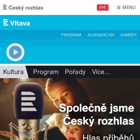
Přejít k hlavnímu obsahu
MENU
ŽIVĚ
PROGRAM
AUDIOARCHIV
KAMERY
Kultura
Program
Pořady
Více
…