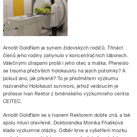
Arnošt Goldflam je synem židovských rodičů. Třináct
členů jeho rodiny zahynulo v koncentračních táborech.
Válečnými útrapami prošli i jeho otec a matka. Přeneslo
se trauma přeživších holokaustu na jejich potomky? A
pokud ano, jak přesně? To je předmětem výzkumu
nazvaného Holokaust survivors, jehož vedoucím je
profesor Ivan Rektor z brněnského výzkumného centra
CEITEC.
Arnošt Goldflam se s Ivanem Rektorem dobře zná, a tak
spolu mluví otevřeně. Doktorandka Monika Fňašková
klade výzkumné otázky. Odběr krve a vyšetření mozku