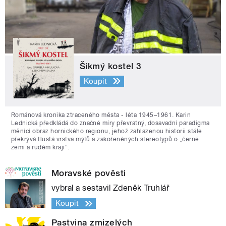
Šikmý kostel 3
Koupit
Románová kronika ztraceného města - léta 1945–1961. Karin
Lednická předkládá do značné míry převratný, dosavadní paradigma
měnící obraz hornického regionu, jehož zahlazenou historii stále
překrývá tlustá vrstva mýtů a zakořeněných stereotypů o „černé
zemi a rudém kraji“.
Moravské pověsti
vybral a sestavil Zdeněk Truhlář
Koupit
Pastvina zmizelých