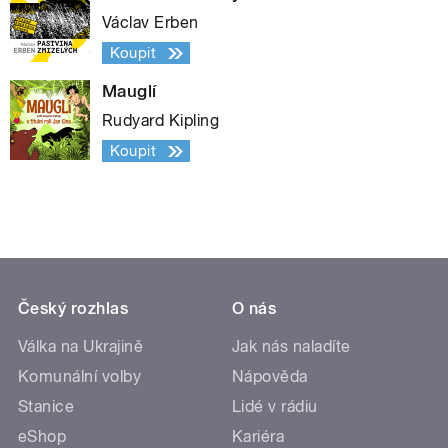
Václav Erben
Koupit
Mauglí
Rudyard Kipling
Koupit
Český rozhlas
O nás
Válka na Ukrajině
Jak nás naladíte
Komunální volby
Nápověda
Stanice
Lidé v rádiu
eShop
Kariéra