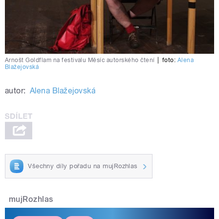
Arnošt Goldflam na festivalu Měsíc autorského čtení
|
foto:
Alena
Blažejovská
autor:
Alena Blažejovská
Všechny díly pořadu na mujRozhlas
mujRozhlas