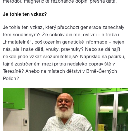
metodou magnetické rezonance doplní přesná data.
Je tohle ten vzkaz?
Je tohle ten vzkaz, který předchozí generace zanechaly
těm současným? Že cokoliv činíme, ovlivní – a třeba i
„hmatatelně“, poškozením genetické informace – nejen
nás, ale i naše děti, vnuky, pravnuky? Nebo se dá najít
někde jinde vzkaz srozumitelnější? Například na papírku,
tajně zastrčeném mezi prkna nedaleko popraviště v
Terezíně? Anebo na místech dětství v Brně-Černých
Polích?