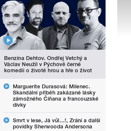
Benzína Dehtov. Ondřej Vetchý a
Václav Neužil v Pýchově černé
komedii o životě hrou a hře o život
Marguerite Durasová: Milenec.
Skandální příběh zakázané lásky
zámožného Číňana a francouzské
dívky
Smrt v lese, Já vůl…!, Zrání a další
povídky Sherwooda Andersona