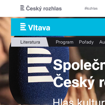
Přejít k hlavnímu obsahu
iRozhlas
Literatura
Program
Pořady
Au