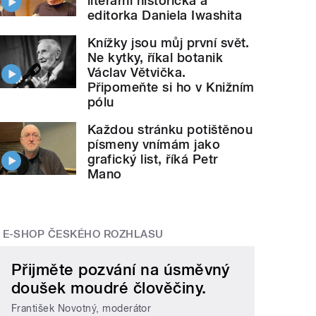
literární historička a
editorka Daniela Iwashita
Knížky jsou můj první svět.
Ne kytky, říkal botanik
Václav Větvička.
Připomeňte si ho v Knižním
pólu
Každou stránku potištěnou
písmeny vnímám jako
grafický list, říká Petr
Mano
E-SHOP ČESKÉHO ROZHLASU
Přijměte pozvání na úsměvný
doušek moudré člověčiny.
František Novotný, moderátor