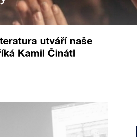
iteratura utváří naše
říká Kamil Činátl