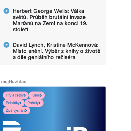
Herbert George Wells: Válka
světů. Průběh brutální invaze
Marťanů na Zemi na konci 19.
století
David Lynch, Kristine McKennová:
Místo snění. Výběr z knihy o životě
a díle geniálního režiséra
mujRozhlas
Hry a četby
Krimi
Pohádky
Pořady
Živé vysílání