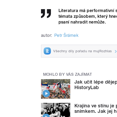
Literatura má performativní 
témata způsobem, který hned 
psaní nahradit nemůže.
autor:
Petr Šrámek
Všechny díly pořadu na mujRozhlas
MOHLO BY VÁS ZAJÍMAT
Jak učit lépe děje
HistoryLab
Krajina ve stínu je
snímkem. Jak jej h