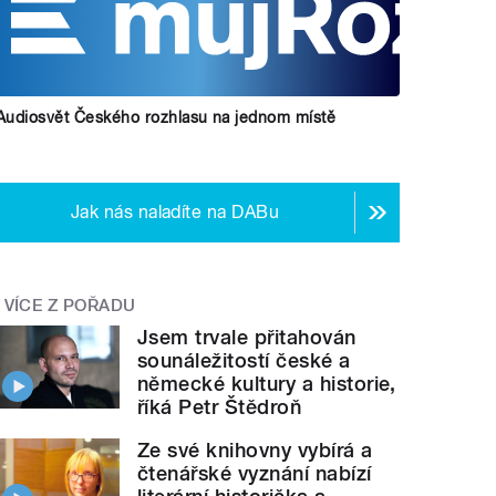
Audiosvět Českého rozhlasu na jednom místě
Jak nás naladíte na DABu
VÍCE Z POŘADU
Jsem trvale přitahován
sounáležitostí české a
německé kultury a historie,
říká Petr Štědroň
Ze své knihovny vybírá a
čtenářské vyznání nabízí