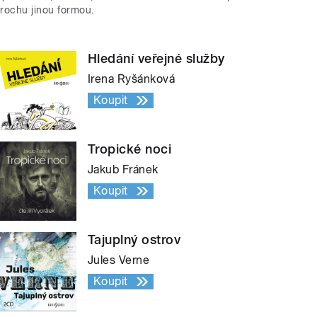
trochu jinou formou.
Hledání veřejné služby
Irena Ryšánková
Koupit
Tropické noci
Jakub Fránek
Koupit
Tajuplný ostrov
Jules Verne
Koupit