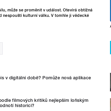
sílu, může se proměnit v událost. Otevírá obtížná
nespouští kulturní válku. V tomhle ji vědecké
pis v digitální době? Pomůže nová aplikace
 podle filmových kritiků nejlepším loňským
odnotí historici?