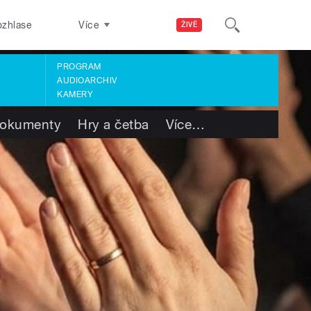
ozhlase
Více
ŽIVĚ
PROGRAM
AUDIOARCHIV
KAMERY
okumenty
Hry a četba
Více
…