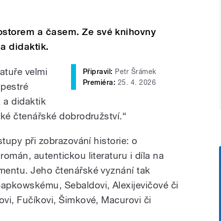
rostorem a časem. Ze své knihovny
 a didaktik.
ratuře velmi
Připravil:
Petr Šrámek
Premiéra:
25. 4. 2026
 pestré
k a didaktik
elké čtenářské dobrodružství.“
ístupy při zobrazování historie: o
román, autentickou literaturu i díla na
umentu. Jeho čtenářské vyznání tak
Sapkowskému, Sebaldovi, Alexijevičové či
ovi, Fučíkovi, Šimkové, Macurovi či