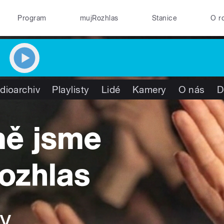
Program
mujRozhlas
Stanice
O r
dioarchiv
Playlisty
Lidé
Kamery
O nás
D