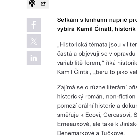
Setkání s knihami napříč p
vybírá Kamil Činátl, historik
„Historická témata jsou v lite
častá a objevují se v opravdu
variabilitě forem,“ říká histori
Kamil Čintál, „beru to jako v
Zajímá se o různé literární př
historický román, non-fiction 
pomezí orální historie a dok
směřuje k Ecovi, Cercasovi, 
Erneauxové, ale také k Jirásk
Denemarkové a Tučkové.