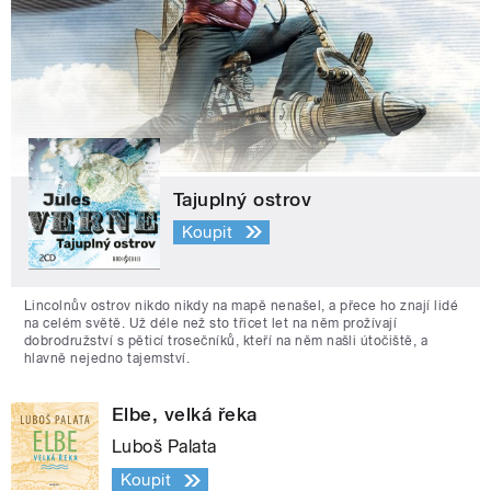
Tajuplný ostrov
Koupit
Lincolnův ostrov nikdo nikdy na mapě nenašel, a přece ho znají lidé
na celém světě. Už déle než sto třicet let na něm prožívají
dobrodružství s pěticí trosečníků, kteří na něm našli útočiště, a
hlavně nejedno tajemství.
Elbe, velká řeka
Luboš Palata
Koupit