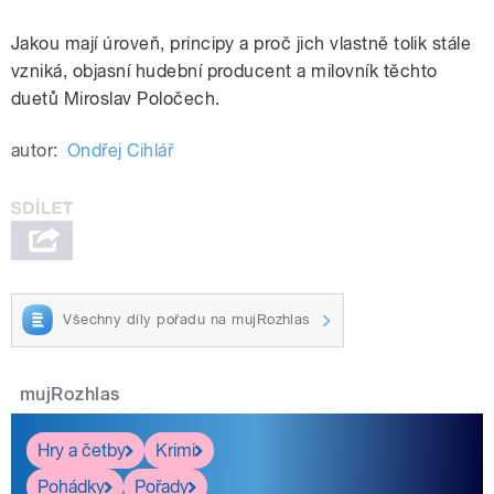
Jakou mají úroveň, principy a proč jich vlastně tolik stále
vzniká, objasní hudební producent a milovník těchto
duetů Miroslav Poločech.
autor:
Ondřej Cihlář
Všechny díly pořadu na mujRozhlas
mujRozhlas
Hry a četby
Krimi
Pohádky
Pořady