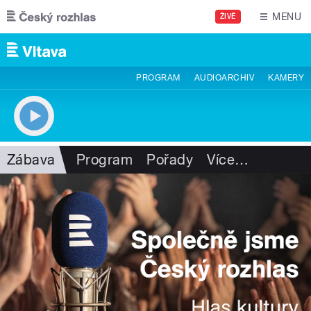
Přejít k hlavnímu obsahu
MENU
ŽIVĚ
PROGRAM
AUDIOARCHIV
KAMERY
Zábava
Program
Pořady
Více
…