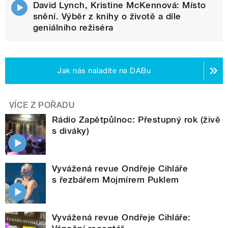
David Lynch, Kristine McKennová: Místo
snění. Výběr z knihy o životě a díle
geniálního režiséra
Jak nás naladíte na DABu
VÍCE Z POŘADU
Rádio Zapětpůlnoc: Přestupný rok (živě
s diváky)
Vyvážená revue Ondřeje Cihláře
s řezbářem Mojmírem Puklem
Vyvážená revue Ondřeje Cihláře: