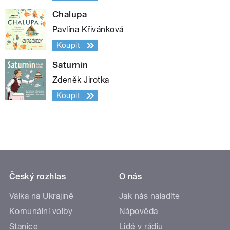
Chalupa
Pavlína Křivánková
Koupit
Saturnin
Zdeněk Jirotka
Koupit
Český rozhlas
O nás
Válka na Ukrajině
Jak nás naladíte
Komunální volby
Nápověda
Stanice
Lidé v rádiu