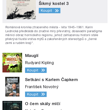
Šikmý kostel 3
Koupit
Románová kronika ztraceného města - léta 1945–1961. Karin
Lednická předkládá do značné míry převratný, dosavadní paradigma
měnící obraz hornického regionu, jehož zahlazenou historii stále
překrývá tlustá vrstva mýtů a zakořeněných stereotypů o „černé
zemi a rudém kraji“.
Mauglí
Rudyard Kipling
Koupit
Setkání s Karlem Čapkem
František Novotný
Koupit
O čem skály mlčí