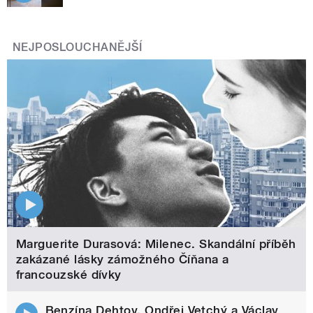
NEJPOSLOUCHANĚJŠÍ
Marguerite Durasová: Milenec. Skandální příběh
zakázané lásky zámožného Číňana a
francouzské dívky
Benzína Dehtov. Ondřej Vetchý a Václav