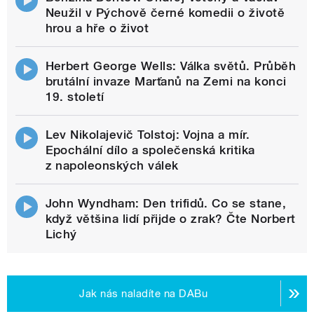
Neužil v Pýchově černé komedii o životě
hrou a hře o život
Herbert George Wells: Válka světů. Průběh
brutální invaze Marťanů na Zemi na konci
19. století
Lev Nikolajevič Tolstoj: Vojna a mír.
Epochální dílo a společenská kritika
z napoleonských válek
John Wyndham: Den trifidů. Co se stane,
když většina lidí přijde o zrak? Čte Norbert
Lichý
Jak nás naladíte na DABu