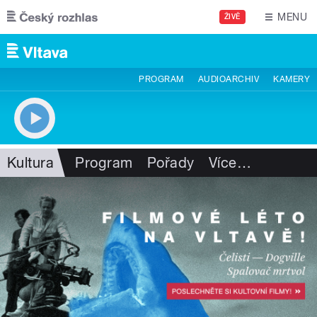
Přejít k hlavnímu obsahu
MENU
ŽIVĚ
PROGRAM
AUDIOARCHIV
KAMERY
Kultura
Program
Pořady
Více
…