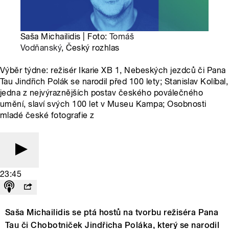
Saša Michailidis | Foto:
Tomáš
Vodňanský
, Český rozhlas
Výběr týdne: režisér Ikarie XB 1, Nebeských jezdců či Pana
Tau Jindřich Polák se narodil před 100 lety; Stanislav Kolíbal,
jedna z nejvýraznějších postav českého poválečného
umění, slaví svých 100 let v Museu Kampa; Osobnosti
mladé české fotografie z
23:45
Saša Michailidis se ptá hostů na tvorbu režiséra Pana
Tau či Chobotniček Jindřicha Poláka, který se narodil