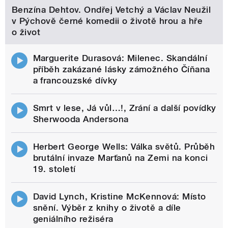
Benzína Dehtov. Ondřej Vetchý a Václav Neužil
v Pýchově černé komedii o životě hrou a hře
o život
Marguerite Durasová: Milenec. Skandální
příběh zakázané lásky zámožného Číňana
a francouzské dívky
Smrt v lese, Já vůl…!, Zrání a další povídky
Sherwooda Andersona
Herbert George Wells: Válka světů. Průběh
brutální invaze Marťanů na Zemi na konci
19. století
David Lynch, Kristine McKennová: Místo
snění. Výběr z knihy o životě a díle
geniálního režiséra