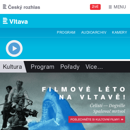
Přejít k hlavnímu obsahu
MENU
ŽIVĚ
PROGRAM
AUDIOARCHIV
KAMERY
Kultura
Program
Pořady
Více
…