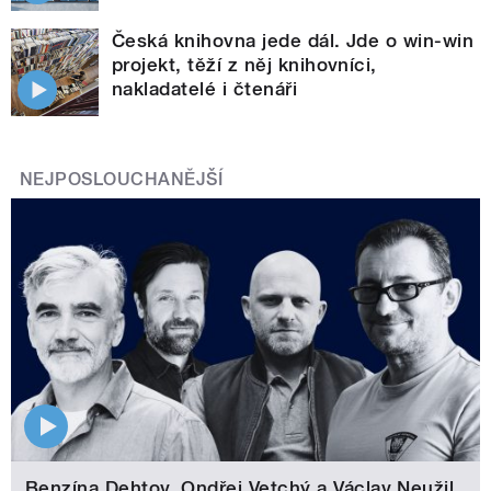
Česká knihovna jede dál. Jde o win-win
projekt, těží z něj knihovníci,
nakladatelé i čtenáři
NEJPOSLOUCHANĚJŠÍ
Benzína Dehtov. Ondřej Vetchý a Václav Neužil