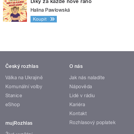
Díky za každé nové ráno
Halina Pawlowská
Koupit
Český rozhlas
O nás
Válka na Ukrajině
Jak nás naladíte
Komunální volby
Nápověda
Stanice
Lidé v rádiu
eShop
Kariéra
Kontakt
Rozhlasový poplatek
mujRozhlas