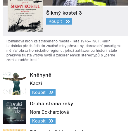
Šikmý kostel 3
Koupit
Románová kronika ztraceného města - léta 1945–1961. Karin
Lednická předkládá do značné míry převratný, dosavadní paradigma
měnící obraz hornického regionu, jehož zahlazenou historii stále
překrývá tlustá vrstva mýtů a zakořeněných stereotypů o „černé
zemi a rudém kraji“.
Kněhyně
Kaczi
Koupit
Druhá strana řeky
Nora Eckhardtová
Koupit