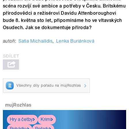
scéna rozvíjí své ambice a potřeby v Česku. Britskému
přírodovědci a režisérovi Davidu Attenboroughovi
bude 8. května sto let, připomínáme ho ve vltavských
Osudech. Jak se dokumentuje příroda?
autoři:
Saša Michailidis
,
Lenka Buriánková
Všechny díly pořadu na mujRozhlas
mujRozhlas
Hry a četby
Krimi
Pohádky
Pořady