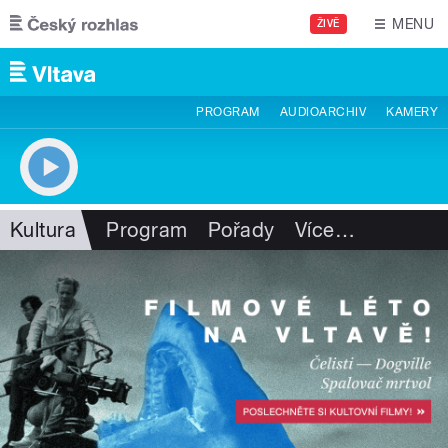
Přejít k hlavnímu obsahu
MENU
ŽIVĚ
PROGRAM
AUDIOARCHIV
KAMERY
Kultura
Program
Pořady
Více
…